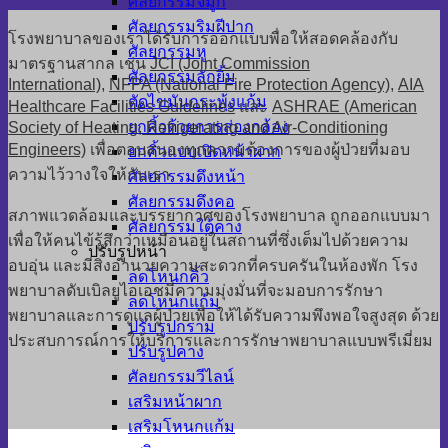
ศัลยกรรมจมูก
ศัลยกรรมริมฝีปาก
โรงพยาบาลของเราได้รับการออกแบบพื่อให้สอดคล้องกับ
ศัลยกรรมหู
มาตรฐานสากล เช่น
JCI (Joint Commission
ศัลยกรรมลักยิ้ม
International)
,
NFPA (National Fire Protection Agency)
,
AIA
ตัดไขมันกระพุ้งแก้ม
Healthcare Facilities Guidelines
และ
ASHRAE (American
ยกคิ้วด้วยการส่องกล้อง
Society of Heating, Refrigerating and Air-Conditioning
Engineers)
เพื่อตอบสนองทุกความต้องการของผู้ป่วยที่มอบ
ยกคิ้วแบบเปิดหน้าผาก
ความไว้วางใจให้กับเรา
ศัลยกรรมดึงหน้า
ศัลยกรรมดึงคอ
สภาพแวดล้อมและบรรยากาศของโรงพยาบาล ถูกออกแบบมา
ศัลยกรรมใต้คาง
เพื่อให้คนไข้รู้สึกว่าเหมือนอยู่ในสถานที่ซึ่งเต็มไปด้วยความ
ปรับรูปหน้า
อบอุ่น และมีสิ่งอำนวยความสะดวกที่ครบครันในห้องพัก โรง
ลดโหนกคิ้ว
พยาบาลดับเบิลยูไอเอชมีความมุ่งมั่นที่จะมอบการรักษา
ลดโหนกแก้ม
พยาบาลและการดูแลผู้ป่วยเพื่อให้ได้รับความพึงพอใจสูงสุด ด้วย
ปรับรูปกราม
ประสบการณ์การให้บริการและการรักษาพยาบาลแบบพรีเมี่ยม
ปรับรูปคาง
ศัลยกรรมวีไลน์
เสริมหน้าผาก
เสริมโหนกแก้ม