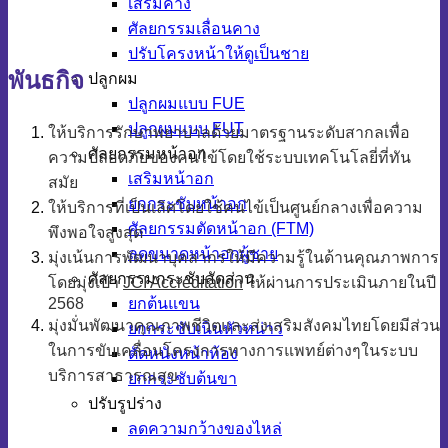
เสริมคาง
ศัลยกรรมเลื่อนคาง
ปรับโครงหน้าให้ดูเป็นชาย
พันธกิจ
ปลูกผม
ปลูกผมแบบ FUE
ปลูกผมแบบ FUT
ให้บริการรักษาพยาบาลด้วยมาตรฐานระดับสากลเพื่อ
ศัลยกรรมหน้าอก
ความปลอดภัยของคนไข้โดยใช้ระบบเทคโนโลยี่ที่ทัน
เสริมหน้าอก
สมัย
ยกกระชับหน้าอก
ให้บริการที่เป็นเลิศโดยใช้คนไข้เป็นศูนย์กลางเพื่อความ
ศัลยกรรมตัดหน้าอก (FTM)
พึงพอใจสูงสุด
ลดขนาดหน้าอกผู้ชาย
มุ่งเน้นการพัฒนาบุคลากรให้มีความรู้ในด้านคุณภาพการ
ศัลยกรรมกระชับสัดส่วน
โดยมุ่งเป้า
JCI Accreditation
ให้ผ่านการประเมินภายในปี
2568
ยกต้นแขน
มุ่งมั่นพัฒนาคุณภาพชีวิตและส่งเสริมสังคมไทยโดยมีส่วน
ยกกระชับเนินหัวหน่าว
ในการขับเคลื่อนโครงการทางการแพทย์ต่างๆในระบบ
ตัดหนังหน้าท้อง
บริการสาธารณสุข
ยกกระชับต้นขา
ปรับรูปร่าง
ลดความกว้างของไหล่