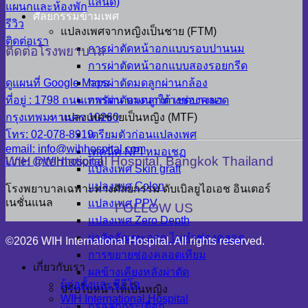
แลนด์)
แผนกและห้องพัก
ศัลยกรรมข้ามเพศ
รีวิว
แปลงเพศจากหญิงเป็นชาย (FTM)
ติดต่อเรา
การผ่าตัดหน้าอกแบบรอบปานนม
ติดต่อโรงพยาบาล
การผ่าตัดหน้าอกแบบสองรอยกรีด
การผ่าตัดมดลูกผ่านกล้อง
ดูแผนที่ Google Maps
การผ่าตัดมดลูกทางช่องคลอด
ที่อยู่ : 1798 ถนนเทพรัตน บางนาใต้ เขตบางนา
แปลงเพศชายเป็นหญิง (MTF)
กรุงเทพมหานคร 10260
เตรียมตัวก่อนแปลงเพศ
โทร: 02-078-8919
email: info@wihhospital.com
เทคนิค NPI หมอเชฏ
WIH International Hospital, Bangkok Thailand
Line: @WIHhospital
แปลงเพศ Skin graft
แปลงเพศ Colon
โรงพยาบาลเฉพาะทางศัลยกรรม ดับเบิลยูไอเอช อินเตอร์
เนชั่นแนล
แปลงเพศ PPV
FOLLOW US
แปลงเพศ Zero Depth
ผ่าตัดอัณฑะออก ไม่ทำช่องคลอด
©2026 WIH International Hospital. All rights reserved.
การขยายช่องคลอดเทียม
เกี่ยวกับเรา
ผลข้างเคียงหลังผ่าตัด
ผู้ก่อตั้งและซีอีโอ
ปรับใบหน้าให้เป็นหญิง
WIH International Hospital
กรอลูกกระเดือก