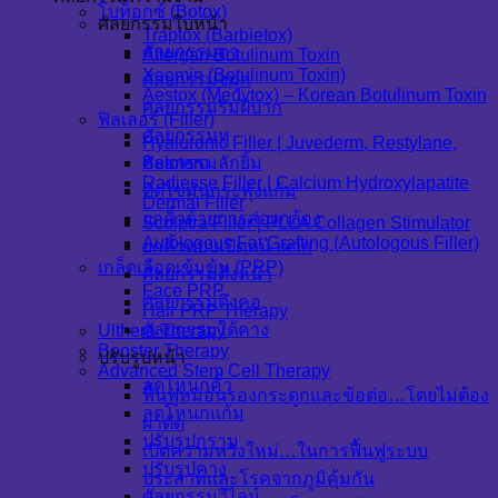
โบท็อกซ์ (Botox)
ศัลยกรรมใบหน้า
Traptox (Barbietox)
ศัลยกรรมตา
Allergan Botulinum Toxin
Xeomin (Botulinum Toxin)
ศัลยกรรมจมูก
Aestox (Medytox) – Korean Botulinum Toxin
ศัลยกรรมริมฝีปาก
ฟิลเลอร์ (Filler)
ศัลยกรรมหู
Hyaluronic Filler | Juvederm, Restylane,
Belotero
ศัลยกรรมลักยิ้ม
Radiesse Filler | Calcium Hydroxylapatite
ตัดไขมันกระพุ้งแก้ม
Dermal Filler
ยกคิ้วด้วยการส่องกล้อง
Sculptra Filler | PLLA Collagen Stimulator
Autologous Fat Grafting (Autologous Filler)
ยกคิ้วแบบเปิดหน้าผาก
เกล็ดเลือดเข้มข้น (PRP)
ศัลยกรรมดึงหน้า
Face PRP
ศัลยกรรมดึงคอ
Hair PRP Therapy
ศัลยกรรมใต้คาง
Ulthera Therapy
Booster Therapy
ปรับรูปหน้า
Advanced Stem Cell Therapy
ลดโหนกคิ้ว
ฟื้นฟูหมอนรองกระดูกและข้อต่อ…โดยไม่ต้อง
ลดโหนกแก้ม
ผ่าตัด
ปรับรูปกราม
เปิดความหวังใหม่…ในการฟื้นฟูระบบ
ปรับรูปคาง
ประสาทและโรคจากภูมิคุ้มกัน
ศัลยกรรมวีไลน์