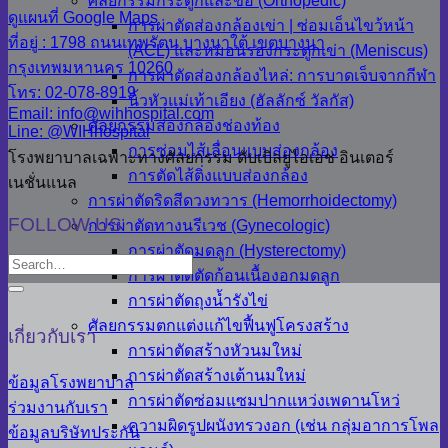
ศัลยกรรมกระดูกและข้อ (Orthopedic)
ดูแผนที่ Google Maps
การผ่าตัดส่องกล้องเข่า | ซ่อมเอ็นไขว้หน้า
ที่อยู่ : 1798 ถนนเทพรัตน บางนาใต้ เขตบางนา
(ACL) และหมอนรองกระดูกเข่า (Meniscus)
กรุงเทพมหานคร 10260
การผ่าตัดส่องกล้องไหล่: การบาดเจ็บจากกีฬา
โทร: 02-078-8919
นิ้วหัวแม่เท้าเอียง (ฮัลลักซ์ วัลกัส)
Email: info@wihhospital.com
ศัลยกรรมส่องกล้องช่องท้อง
Line: @WIHhospital
การซ่อมไส้เลื่อนแบบส่องกล้อง
โรงพยาบาลเฉพาะทางศัลยกรรม ดับเบิลยูไอเอช อินเตอร์
การตัดไส้ติ่งแบบส่องกล้อง
เนชั่นแนล
การผ่าตัดริดสีดวงทวาร (Hemorrhoidectomy)
FOLLOW US
การผ่าตัดทางนรีเวช (Gynecologic)
การผ่าตัดมดลูก (Hysterectomy)
การผ่าตัดตัดก้อนเนื้องอกมดลูก
การผ่าตัดถุงน้ำรังไข่
ศัลยกรรมตกแต่งแก้ไขฟื้นฟูโครงสร้าง
เกี่ยวกับเรา
การผ่าตัดสร้างหัวนมใหม่
การผ่าตัดสร้างเต้านมใหม่
ข้อมูลโรงพยาบาล
การผ่าตัดซ่อมแซมปากแหว่งเพดานโหว่
ร่วมงานกับเรา
ความผิดรูปผนังทรวงอก (เช่น กลุ่มอาการโพล
ข้อมูลบริษัทประกัน