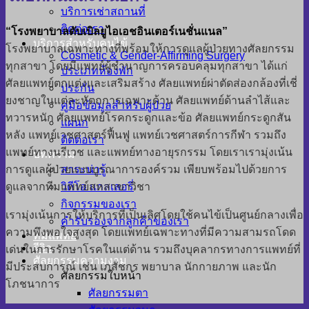
บริการเช่าสถานที่
ติดต่อเรา
“โรงพยาบาลดับเบิลยูไอเอชอินเตอร์เนชั่นแนล”
บริการสำหรับคนไข้
โรงพยาบาลเฉพาะทางที่พร้อมให้การดูแลผู้ป่วยทางศัลยกรรม
Cosmetic & Gender-Affirming Surgery
ทุกสาขา โดยมีแพทย์ผู้ชำนาญการครอบคลุมทุกสาขา ได้แก่
ประเภทห้องพัก
ศัลยแพทย์ตกแต่งและเสริมสร้าง ศัลยแพทย์ผ่าตัดส่องกล้องที่เชี่
ประกัน
ยงชาญในแต่ละหัตถการเฉพาะด้าน ศัลยแพทย์ด้านลำไส้และ
คู่มือข้อมูลสำหรับผู้ป่วย
ทวารหนัก ศัลยแพทย์โรคกระดูกและข้อ ศัลยแพทย์กระดูกสัน
แผนก
หลัง แพทย์เวชศาสตร์ฟื้นฟู แพทย์เวชศาสตร์การกีฬา รวมถึง
ติดต่อเรา
แพทย์ทางนรีเวช และแพทย์ทางอายุรกรรม โดยเราเรามุ่งเน้น
บทความ
การดูแลผู้ป่วยแบบบูรณาการองค์รวม เพียบพร้อมไปด้วยการ
สาระน่ารู้
ดูแลจากทีมแพทย์สหสาขาวิชา
วิดีโอ แกลเลอรี่
กิจกรรมของเรา
เรามุ่งเน้นการให้บริการที่เป็นเลิศโดยใช้คนไข้เป็นศูนย์กลางเพื่อ
คำรับรองจากลูกค้าของเรา
ความพึงพอใจสูงสุด โดยแพทย์เฉพาะทางที่มีความสามรถโดด
ทีมแพทย์
รีวิว
เด่นในการรักษาโรคในแต่ด้าน รวมถึงบุคลากรทางการแพทย์ที่
ศัลยกรรมความงาม
มีประสบการณ์ เช่น เภสัชกร พยาบาล นักกายภาพ และนัก
ศัลยกรรมใบหน้า
โภชนาการ
ศัลยกรรมตา