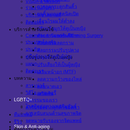
Vision & Mission
การลดกระดูกสันคิ้ว
ร่วมงานกับเรา
ยกคิ้วแบบเทคนิคเปิด
บริการเช่าสถานที่
เลื่อนไรผมให้ต่ำลง
ติดต่อเรา
ปรับแก้จมูกให้ดูเป็นหญิง
บริการสำหรับคนไข้
ศัลยกรรมยกริมฝีปาก
Cosmetic & Gender-Affirming Surgery
ประเภทห้องพัก
ศัลยกรรมลดกราม
ประกัน
ศัลยกรรมปรับรูปคาง
คู่มือข้อมูลสำหรับผู้ป่วย
ปรับรูปร่างให้ดูเป็นหญิง
แผนก
ปรับเสียงให้เป็นผู้หญิง
ติดต่อเรา
เสริมหน้าอก (MTF)
บทความ
ลดความกว้างของไหล่
สาระน่ารู้
ลดขนาดเอว
วิดีโอ แกลเลอรี่
เสริมก้น
LGBTQ+
กิจกรรมของเรา
โรคติดต่อทางเพศสัมพันธ์
คำรับรองจากลูกค้าของเรา
การสนับสนุนด้านสุขภาพจิต
ทีมแพทย์
จดหมายรับรองจากจิตแพทย์
รีวิว
Skin & Anti-aging
ศัลยกรรมความงาม