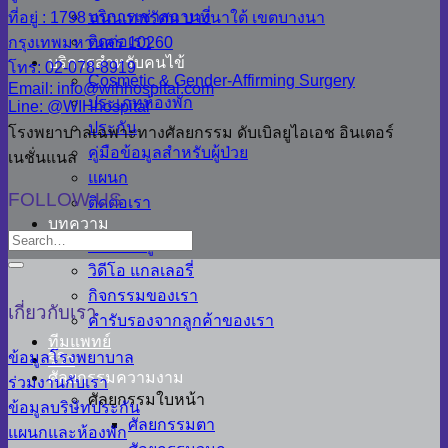
บริการเช่าสถานที่
ที่อยู่ : 1798 ถนนเทพรัตน บางนาใต้ เขตบางนา
ติดต่อเรา
กรุงเทพมหานคร 10260
บริการสำหรับคนไข้
โทร: 02-078-8919
Cosmetic & Gender-Affirming Surgery
Email: info@wihhospital.com
ประเภทห้องพัก
Line: @WIHhospital
ประกัน
โรงพยาบาลเฉพาะทางศัลยกรรม ดับเบิลยูไอเอช อินเตอร์
คู่มือข้อมูลสำหรับผู้ป่วย
เนชั่นแนล
แผนก
FOLLOW US
ติดต่อเรา
บทความ
สาระน่ารู้
วิดีโอ แกลเลอรี่
กิจกรรมของเรา
เกี่ยวกับเรา
คำรับรองจากลูกค้าของเรา
ทีมแพทย์
ข้อมูลโรงพยาบาล
รีวิว
ศัลยกรรมความงาม
ร่วมงานกับเรา
ศัลยกรรมใบหน้า
ข้อมูลบริษัทประกัน
ศัลยกรรมตา
แผนกและห้องพัก