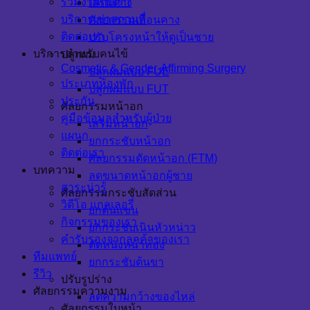
ร่วมงานกับเรา
เสริมคาง
บริการเช่าสถานที่
ศัลยกรรมเลื่อนคาง
ติดต่อเรา
ปรับโครงหน้าให้ดูเป็นชาย
บริการสำหรับคนไข้
ปลูกผม
Cosmetic & Gender-Affirming Surgery
ปลูกผมแบบ FUE
ประเภทห้องพัก
ปลูกผมแบบ FUT
ประกัน
ศัลยกรรมหน้าอก
คู่มือข้อมูลสำหรับผู้ป่วย
เสริมหน้าอก
แผนก
ยกกระชับหน้าอก
ติดต่อเรา
ศัลยกรรมตัดหน้าอก (FTM)
บทความ
ลดขนาดหน้าอกผู้ชาย
สาระน่ารู้
ศัลยกรรมกระชับสัดส่วน
วิดีโอ แกลเลอรี่
ยกต้นแขน
กิจกรรมของเรา
ยกกระชับเนินหัวหน่าว
คำรับรองจากลูกค้าของเรา
ตัดหนังหน้าท้อง
ทีมแพทย์
ยกกระชับต้นขา
รีวิว
ปรับรูปร่าง
ศัลยกรรมความงาม
ลดความกว้างของไหล่
ศัลยกรรมใบหน้า