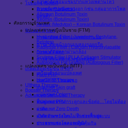
การผ่าตัดซ่อมแซมปากแหว่งเพดานโหว่
โบท็อกซ์ (Botox)
ความผิดรูปผนังทรวงอก (เช่น กลุ่มอาการโพล
Traptox (Barbietox)
Allergan Botulinum Toxin
แลนด์)
Xeomin (Botulinum Toxin)
ศัลยกรรมข้ามเพศ
Aestox (Medytox) – Korean Botulinum Toxin
แปลงเพศจากหญิงเป็นชาย (FTM)
ฟิลเลอร์ (Filler)
Hyaluronic Filler | Juvederm, Restylane,
การผ่าตัดหน้าอกแบบรอบปานนม
Belotero
การผ่าตัดหน้าอกแบบสองรอยกรีด
Radiesse Filler | Calcium Hydroxylapatite
การผ่าตัดมดลูกผ่านกล้อง
Dermal Filler
Sculptra Filler | PLLA Collagen Stimulator
การผ่าตัดมดลูกทางช่องคลอด
Autologous Fat Grafting (Autologous Filler)
แปลงเพศชายเป็นหญิง (MTF)
เกล็ดเลือดเข้มข้น (PRP)
เตรียมตัวก่อนแปลงเพศ
Face PRP
Hair PRP Therapy
เทคนิค NPI หมอเชฏ
Ulthera Therapy
แปลงเพศ Skin graft
Booster Therapy
แปลงเพศ Colon
Advanced Stem Cell Therapy
แปลงเพศ PPV
ฟื้นฟูหมอนรองกระดูกและข้อต่อ…โดยไม่ต้อง
แปลงเพศ Zero Depth
ผ่าตัด
ผ่าตัดอัณฑะออก ไม่ทำช่องคลอด
เปิดความหวังใหม่…ในการฟื้นฟูระบบ
การขยายช่องคลอดเทียม
ประสาทและโรคจากภูมิคุ้มกัน