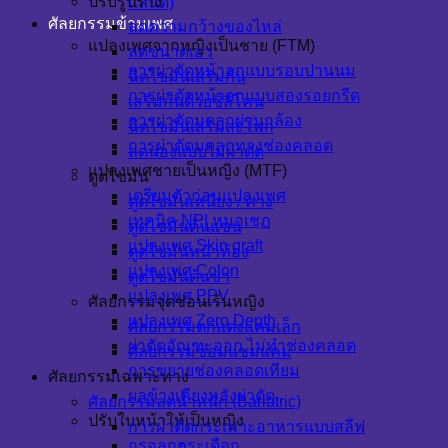
ปรับรูปร่าง
แลนด์)
ศัลยกรรมข้ามเพศ
ลดความกว้างของไหล่
แปลงเพศจากหญิงเป็นชาย (FTM)
ลดขนาดเอว
การผ่าตัดหน้าอกแบบรอบปานนม
ฉีดไขมันเสริมก้น
การผ่าตัดหน้าอกแบบสองรอยกรีด
เสริมก้นด้วยซิลิโคน
การผ่าตัดมดลูกผ่านกล้อง
ฉีดไขมันเสริมสะโพก
การผ่าตัดมดลูกทางช่องคลอด
ลดน่องแบบไม่ผ่าตัด
แปลงเพศชายเป็นหญิง (MTF)
ดูดไขมัน
เตรียมตัวก่อนแปลงเพศ
ดูดไขมันเหนียง / คาง
เทคนิค NPI หมอเชฏ
ดูดไขมันต้นแขน
แปลงเพศ Skin graft
ดูดไขมันหน้าท้อง
แปลงเพศ Colon
ดูดไขมันต้นขา
แปลงเพศ PPV
ศัลยกรรมจุดซ่อนเร้นหญิง
แปลงเพศ Zero Depth
ศัลยกรรมตกแต่งแคมเล็ก
ผ่าตัดอัณฑะออก ไม่ทำช่องคลอด
ศัลยกรรมซ่อมแซมแคม
การขยายช่องคลอดเทียม
ศัลยกรรมเฉพาะทาง
ผลข้างเคียงหลังผ่าตัด
ศัลยกรรมลดน้ำหนัก (Bariatric)
ปรับใบหน้าให้เป็นหญิง
การผ่าตัดกระเพาะอาหารแบบสลีฟ
กรอลูกกระเดือก