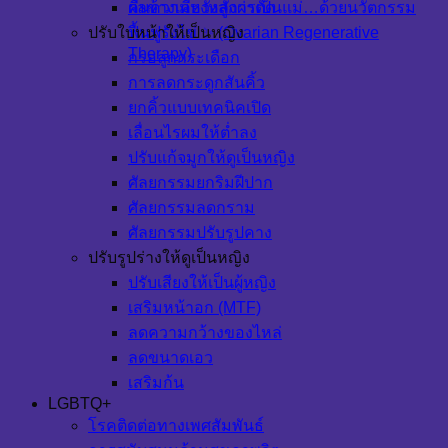
ผลข้างเคียงหลังผ่าตัด
คืนความหวังสู่การเป็นแม่…ด้วยนวัตกรรม
ปรับใบหน้าให้เป็นหญิง
ฟื้นฟูรังไข่ ✨ (Ovarian Regenerative
Therapy)
กรอลูกกระเดือก
การลดกระดูกสันคิ้ว
ยกคิ้วแบบเทคนิคเปิด
เลื่อนไรผมให้ต่ำลง
ปรับแก้จมูกให้ดูเป็นหญิง
ศัลยกรรมยกริมฝีปาก
ศัลยกรรมลดกราม
ศัลยกรรมปรับรูปคาง
ปรับรูปร่างให้ดูเป็นหญิง
ปรับเสียงให้เป็นผู้หญิง
เสริมหน้าอก (MTF)
ลดความกว้างของไหล่
ลดขนาดเอว
เสริมก้น
LGBTQ+
โรคติดต่อทางเพศสัมพันธ์