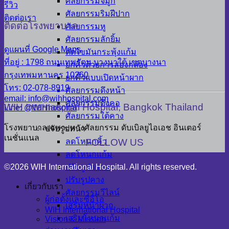
ศัลยกรรมจมูก
รีวิว
ศัลยกรรมริมฝีปาก
ติดต่อเรา
ติดต่อโรงพยาบาล
ศัลยกรรมหู
ศัลยกรรมลักยิ้ม
ดูแผนที่ Google Maps
ตัดไขมันกระพุ้งแก้ม
ที่อยู่ : 1798 ถนนเทพรัตน บางนาใต้ เขตบางนา
ยกคิ้วด้วยการส่องกล้อง
กรุงเทพมหานคร 10260
ยกคิ้วแบบเปิดหน้าผาก
โทร: 02-078-8919
ศัลยกรรมดึงหน้า
email: info@wihhospital.com
ศัลยกรรมดึงคอ
WIH International Hospital, Bangkok Thailand
Line: @WIHhospital
ศัลยกรรมใต้คาง
โรงพยาบาลเฉพาะทางศัลยกรรม ดับเบิลยูไอเอช อินเตอร์
ปรับรูปหน้า
เนชั่นแนล
FOLLOW US
ลดโหนกคิ้ว
ลดโหนกแก้ม
©2026 WIH International Hospital. All rights reserved.
ปรับรูปกราม
ปรับรูปคาง
เกี่ยวกับเรา
ศัลยกรรมวีไลน์
ผู้ก่อตั้งและซีอีโอ
เสริมหน้าผาก
WIH International Hospital
เสริมโหนกแก้ม
Vision & Mission