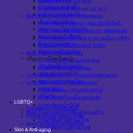
บอลลูนในกระเพาะอาหาร
การลดกระดูกสันคิ้ว
การผ่าตัดบายพาสกระเพาะอาหาร
ยกคิ้วแบบเทคนิคเปิด
ศัลยกรรมกระดูกและข้อ (Orthopedic)
เลื่อนไรผมให้ต่ำลง
การผ่าตัดส่องกล้องเข่า | ซ่อมเอ็นไขว้หน้า
ปรับแก้จมูกให้ดูเป็นหญิง
(ACL) และหมอนรองกระดูกเข่า (Meniscus)
ศัลยกรรมยกริมฝีปาก
การผ่าตัดส่องกล้องไหล่: การบาดเจ็บจากกีฬา
ศัลยกรรมลดกราม
นิ้วหัวแม่เท้าเอียง (ฮัลลักซ์ วัลกัส)
ศัลยกรรมปรับรูปคาง
ศัลยกรรมส่องกล้องช่องท้อง
ปรับรูปร่างให้ดูเป็นหญิง
การซ่อมไส้เลื่อนแบบส่องกล้อง
ปรับเสียงให้เป็นผู้หญิง
การตัดไส้ติ่งแบบส่องกล้อง
เสริมหน้าอก (MTF)
การผ่าตัดริดสีดวงทวาร (Hemorrhoidectomy)
ลดความกว้างของไหล่
การผ่าตัดทางนรีเวช (Gynecologic)
ลดขนาดเอว
การผ่าตัดมดลูก (Hysterectomy)
เสริมก้น
การผ่าตัดตัดก้อนเนื้องอกมดลูก
LGBTQ+
การผ่าตัดถุงน้ำรังไข่
โรคติดต่อทางเพศสัมพันธ์
ศัลยกรรมตกแต่งแก้ไขฟื้นฟูโครงสร้าง
การสนับสนุนด้านสุขภาพจิต
การผ่าตัดสร้างหัวนมใหม่
จดหมายรับรองจากจิตแพทย์
การผ่าตัดสร้างเต้านมใหม่
Skin & Anti-aging