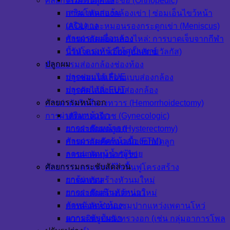
ศัลยกรรมกระดูกและข้อ (Orthopedic)
เสริมโหนกแก้ม
การผ่าตัดส่องกล้องเข่า | ซ่อมเอ็นไขว้หน้า
เสริมคาง
(ACL) และหมอนรองกระดูกเข่า (Meniscus)
ศัลยกรรมเลื่อนคาง
การผ่าตัดส่องกล้องไหล่: การบาดเจ็บจากกีฬา
ปรับโครงหน้าให้ดูเป็นชาย
นิ้วหัวแม่เท้าเอียง (ฮัลลักซ์ วัลกัส)
ปลูกผม
ศัลยกรรมส่องกล้องช่องท้อง
ปลูกผมแบบ FUE
การซ่อมไส้เลื่อนแบบส่องกล้อง
ปลูกผมแบบ FUT
การตัดไส้ติ่งแบบส่องกล้อง
ศัลยกรรมหน้าอก
การผ่าตัดริดสีดวงทวาร (Hemorrhoidectomy)
เสริมหน้าอก
การผ่าตัดทางนรีเวช (Gynecologic)
ยกกระชับหน้าอก
การผ่าตัดมดลูก (Hysterectomy)
ศัลยกรรมตัดหน้าอก (FTM)
การผ่าตัดตัดก้อนเนื้องอกมดลูก
ลดขนาดหน้าอกผู้ชาย
การผ่าตัดถุงน้ำรังไข่
ศัลยกรรมกระชับสัดส่วน
ศัลยกรรมตกแต่งแก้ไขฟื้นฟูโครงสร้าง
ยกต้นแขน
การผ่าตัดสร้างหัวนมใหม่
ยกกระชับเนินหัวหน่าว
การผ่าตัดสร้างเต้านมใหม่
ตัดหนังหน้าท้อง
การผ่าตัดซ่อมแซมปากแหว่งเพดานโหว่
ยกกระชับต้นขา
ความผิดรูปผนังทรวงอก (เช่น กลุ่มอาการโพล