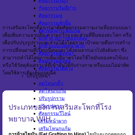
ศัลยกรรมจมูก
ศัลยกรรมริมฝีปาก
การเสริมสะโพกคืออะไร?
ศัลยกรรมหู
ศัลยกรรมลักยิ้ม
การเสริมสะโพกคือการผ่าตัดศัลยกรรมความงามที่ออกแบบมา
ตัดไขมันกระพุ้งแก้ม
เพื่อเพิ่มความอวบอิ่ม ความกว้าง และส่วนที่ยื่นของสะโพก หรือ
ยกคิ้วด้วยการส่องกล้อง
เพื่อปรับปรุงรูปร่างและส่วนโค้งโดยรวม เป้าหมายคือการสร้าง
ยกคิ้วแบบเปิดหน้าผาก
การเปลี่ยนผ่านที่เรียบเนียนและโค้งมนจากเอวไปยังต้นขา ซึ่ง
ศัลยกรรมดึงหน้า
สามารถทำได้โดยการเพิ่มปริมาตรโดยใช้ไขมันของคนไข้เอง
ศัลยกรรมดึงคอ
หรือใช้วัสดุสังเคราะห์ที่เข้ากันได้กับร่างกาย หรือแบบไม่ผ่าตัด
ศัลยกรรมใต้คาง
โดยใช้สารเติมเต็มแบบฉีด
ปรับรูปหน้า
ลดโหนกคิ้ว
ลดโหนกแก้ม
ปรับรูปกราม
ประเภทของการเสริมสะโพกที่โรง
ปรับรูปคาง
ศัลยกรรมวีไลน์
พยาบาล WIH
เสริมหน้าผาก
เสริมโหนกแก้ม
การย้ายไขมัน (Fat Grafting to Hips)
ไขมันจะถูกดูดออก