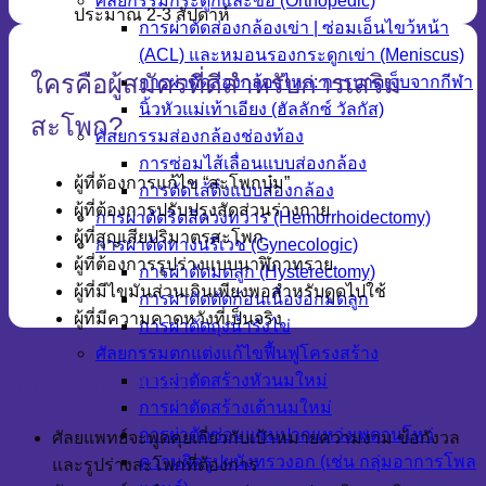
ศัลยกรรมกระดูกและข้อ (Orthopedic)
ประมาณ 2-3 สัปดาห์
การผ่าตัดส่องกล้องเข่า | ซ่อมเอ็นไขว้หน้า
(ACL) และหมอนรองกระดูกเข่า (Meniscus)
ใครคือผู้สมัครที่ดีสำหรับการเสริม
การผ่าตัดส่องกล้องไหล่: การบาดเจ็บจากกีฬา
นิ้วหัวแม่เท้าเอียง (ฮัลลักซ์ วัลกัส)
สะโพก?
ศัลยกรรมส่องกล้องช่องท้อง
การซ่อมไส้เลื่อนแบบส่องกล้อง
ผู้ที่ต้องการแก้ไข “สะโพกบุ๋ม”
การตัดไส้ติ่งแบบส่องกล้อง
ผู้ที่ต้องการปรับปรุงสัดส่วนร่างกาย
การผ่าตัดริดสีดวงทวาร (Hemorrhoidectomy)
ผู้ที่สูญเสียปริมาตรสะโพก
การผ่าตัดทางนรีเวช (Gynecologic)
ผู้ที่ต้องการรูปร่างแบบนาฬิกาทราย
การผ่าตัดมดลูก (Hysterectomy)
ผู้ที่มีไขมันส่วนเกินเพียงพอสำหรับดูดไปใช้
การผ่าตัดตัดก้อนเนื้องอกมดลูก
ผู้ที่มีความคาดหวังที่เป็นจริง
การผ่าตัดถุงน้ำรังไข่
ศัลยกรรมตกแต่งแก้ไขฟื้นฟูโครงสร้าง
การปรึกษาหารือ
การผ่าตัดสร้างหัวนมใหม่
การผ่าตัดสร้างเต้านมใหม่
การผ่าตัดซ่อมแซมปากแหว่งเพดานโหว่
ศัลยแพทย์จะพูดคุยเกี่ยวกับเป้าหมายความงาม ข้อกังวล
ความผิดรูปผนังทรวงอก (เช่น กลุ่มอาการโพล
และรูปร่างสะโพกที่ต้องการ