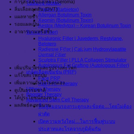
การสะสมของเหลว (Seroma)
โบท็อกซ์ (Botox)
ลิ่มเลือดอุดตัน (DVT)
Traptox (Barbietox)
Allergan Botulinum Toxin
แผลหายช้า
Xeomin (Botulinum Toxin)
รอยแผลเป็น
Aestox (Medytox) – Korean Botulinum Toxin
อาการบวมหรือช้ำ
ฟิลเลอร์ (Filler)
Hyaluronic Filler | Juvederm, Restylane,
Belotero
Radiesse Filler | Calcium Hydroxylapatite
ประโยชน์ของการเสริมสะโพก
Dermal Filler
Sculptra Filler | PLLA Collagen Stimulator
Autologous Fat Grafting (Autologous Filler)
เพิ่มปริมาตรและรูปร่างสะโพก
เกล็ดเลือดเข้มข้น (PRP)
แก้ไขสะโพกบุ๋ม
Face PRP
เพิ่มความมั่นใจในตนเอง
Hair PRP Therapy
Ulthera Therapy
ดูเป็นธรรมชาติ
Booster Therapy
ได้ประโยชน์สองทาง
Advanced Stem Cell Therapy
ผลลัพธ์คงทนนาน
ฟื้นฟูหมอนรองกระดูกและข้อต่อ…โดยไม่ต้อง
ผ่าตัด
เปิดความหวังใหม่…ในการฟื้นฟูระบบ
ประสาทและโรคจากภูมิคุ้มกัน