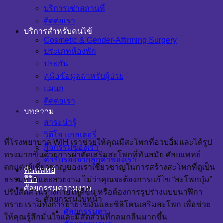
บริการเช่าสถานที่
ติดต่อเรา
บริการสำหรับคนไข้
Cosmetic & Gender-Affirming Surgery
ประเภทห้องพัก
ประกัน
การผ่าตัดเสริมสะโพกที่โรงพยาบาล
คู่มือข้อมูลสำหรับผู้ป่วย
แผนก
WIH: สร้างส่วนโค้งที่สมดุลและ
ติดต่อเรา
สวยงาม
บทความ
สาระน่ารู้
วิดีโอ แกลเลอรี่
ที่โรงพยาบาล WIH เราช่วยให้คุณมีสะโพกที่อวบอิ่มและได้รูป
กิจกรรมของเรา
ทรงมากขึ้นด้วยการผ่าตัดเสริมสะโพกที่ทันสมัย ศัลยแพทย์
คำรับรองจากลูกค้าของเรา
ตกแต่งผู้เชี่ยวชาญของเราเชี่ยวชาญในการสร้างสะโพกที่ดูเป็น
ทีมแพทย์
รีวิว
ธรรมชาติและสวยงาม ไม่ว่าคุณจะต้องการแก้ไข “สะโพกบุ๋ม”
ศัลยกรรมความงาม
ปรับสัดส่วนร่างกายให้ดีขึ้น หรือต้องการรูปร่างแบบนาฬิกา
ศัลยกรรมใบหน้า
ทราย เรามีทั้งการย้ายไขมันและซิลิโคนเสริมสะโพก เพื่อช่วย
ศัลยกรรมตา
ให้คุณรู้สึกมั่นใจและมีสัดส่วนที่กลมกลืนมากขึ้น