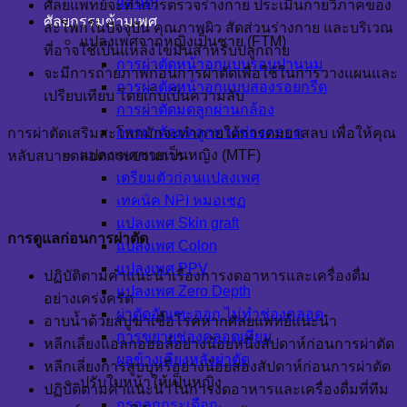
แลนด์)
ศัลยแพทย์จะทำการตรวจร่างกาย ประเมินกายวิภาคของ
ศัลยกรรมข้ามเพศ
สะโพกในปัจจุบัน คุณภาพผิว สัดส่วนร่างกาย และบริเวณ
แปลงเพศจากหญิงเป็นชาย (FTM)
ที่อาจใช้เป็นแหล่งไขมันสำหรับปลูกถ่าย
การผ่าตัดหน้าอกแบบรอบปานนม
จะมีการถ่ายภาพก่อนการผ่าตัดเพื่อใช้ในการวางแผนและ
การผ่าตัดหน้าอกแบบสองรอยกรีด
เปรียบเทียบ โดยเก็บเป็นความลับ
การผ่าตัดมดลูกผ่านกล้อง
การผ่าตัดมดลูกทางช่องคลอด
การผ่าตัดเสริมสะโพกมักจะทำภายใต้การดมยาสลบ เพื่อให้คุณ
แปลงเพศชายเป็นหญิง (MTF)
หลับสบายตลอดกระบวนการ
เตรียมตัวก่อนแปลงเพศ
การดูแลก่อนและหลังการผ่าตัด
เทคนิค NPI หมอเชฏ
แปลงเพศ Skin graft
การดูแลก่อนการผ่าตัด
แปลงเพศ Colon
แปลงเพศ PPV
ปฏิบัติตามคำแนะนำเรื่องการงดอาหารและเครื่องดื่ม
แปลงเพศ Zero Depth
อย่างเคร่งครัด
ผ่าตัดอัณฑะออก ไม่ทำช่องคลอด
อาบน้ำด้วยสบู่ฆ่าเชื้อโรคหากศัลยแพทย์แนะนำ
การขยายช่องคลอดเทียม
หลีกเลี่ยงแอลกอฮอล์อย่างน้อยหนึ่งสัปดาห์ก่อนการผ่าตัด
ผลข้างเคียงหลังผ่าตัด
หลีกเลี่ยงการสูบบุหรี่อย่างน้อยสองสัปดาห์ก่อนการผ่าตัด
ปรับใบหน้าให้เป็นหญิง
ปฏิบัติตามคำแนะนำในการงดอาหารและเครื่องดื่มที่ทีม
กรอลูกกระเดือก