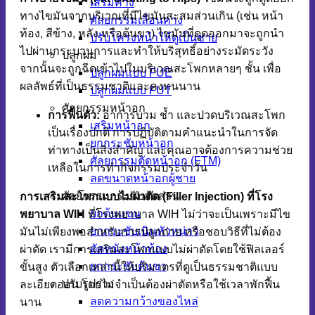
เสริมคาง
ทางไขมันจากบริเวณที่มีไขมันสะสมส่วนเกิน (เช่น หน้า
ศัลยกรรมเลื่อนคาง
ท้อง, สีข้าง, หลัง หรือต้นขา) ไขมันที่ดูดออกมาจะถูกนำ
ปรับโครงหน้าให้ดูเป็นชาย
ไปผ่านกระบวนการและทำให้บริสุทธิ์อย่างระมัดระวัง
ปลูกผม
จากนั้นจะถูกฉีดเข้าไปในบริเวณสะโพกหลายๆ ชั้น เพื่อ
ปลูกผมแบบ FUE
ผลลัพธ์ที่เป็นธรรมชาติและคงทนนาน
ปลูกผมแบบ FUT
ศัลยกรรมหน้าอก
การฟื้นตัว:
อาการบวม ช้ำ และปวดบริเวณสะโพก
เสริมหน้าอก
เป็นเรื่องปกติ การปฏิบัติตามคำแนะนำในการจัด
ยกกระชับหน้าอก
ท่าทางเป็นสิ่งสำคัญ และคุณอาจต้องการความช่วย
ศัลยกรรมตัดหน้าอก (FTM)
เหลือในการทำกิจกรรมประจำวัน
ลดขนาดหน้าอกผู้ชาย
ศัลยกรรมกระชับสัดส่วน
การเสริมสะโพกแบบไม่ผ่าตัด (Filler Injection) ที่โรง
ยกต้นแขน
พยาบาล WIH
ที่โรงพยาบาล WIH ไม่ว่าจะเป็นเพราะมีไข
ยกกระชับเนินหัวหน่าว
มันไม่เพียงพอสำหรับการปลูกถ่าย หรือชอบวิธีที่ไม่ต้อง
ตัดหนังหน้าท้อง
ผ่าตัด เรามีการเสริมสะโพกแบบไม่ผ่าตัดโดยใช้ฟิลเลอร์
ยกกระชับต้นขา
ขั้นสูง ตัวเลือกเหล่านี้ให้ปริมาตรที่ดูเป็นธรรมชาติแบบ
ปรับรูปร่าง
ละเอียดอ่อน โดยไม่จำเป็นต้องผ่าตัดหรือใช้เวลาพักฟื้น
ลดความกว้างของไหล่
นาน