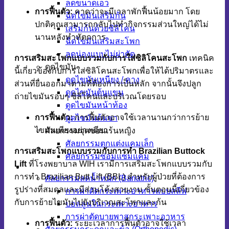
ลดขนาดเอว
การฟื้นตัว:
คาดว่าจะมีเวลาพักฟื้นน้อยมาก โดย
ฉีดไขมันเสริมก้น
ปกติคุณสามารถกลับไปทำกิจกรรมส่วนใหญ่ได้ไม่
เสริมก้นด้วยซิลิโคน
นานหลังทำหัตถการ
ฉีดไขมันเสริมสะโพก
ลดน่องแบบไม่ผ่าตัด
การเสริมสะโพกแบบรวมกับการใส่ซิลิโคนสะโพก
เทคนิค
ดูดไขมัน
นี้เกี่ยวข้องกับการใส่ซิลิโคนสะโพกเพื่อให้ได้ปริมาตรและ
ดูดไขมันเหนียง / คาง
ส่วนที่ยื่นออกมาตามที่ต้องการเป็นหลัก จากนั้นจึงปลูก
ดูดไขมันต้นแขน
ถ่ายไขมันรอบๆ ซิลิโคนและบริเวณโดยรอบ
ดูดไขมันหน้าท้อง
การฟื้นตัว:
การฟื้นตัวอาจใช้เวลานานกว่าการย้าย
ดูดไขมันต้นขา
ไขมันเพียงอย่างเดียว
ศัลยกรรมจุดซ่อนเร้นหญิง
ศัลยกรรมตกแต่งแคมเล็ก
การเสริมสะโพกแบบรวมกับการทำ Brazilian Buttock
ศัลยกรรมซ่อมแซมแคม
Lift
ที่โรงพยาบาล WIH เรามีการเสริมสะโพกแบบรวมกับ
ศัลยกรรมเฉพาะทาง
การทำ Brazilian Butt Lift (BBL) สำหรับผู้ป่วยที่ต้องการ
ศัลยกรรมลดน้ำหนัก (Bariatric)
รูปร่างที่สมดุลและมีส่วนโค้งสวยงาม ขั้นตอนนี้เกี่ยวข้อง
การผ่าตัดกระเพาะอาหารแบบสลีฟ
กับการย้ายไขมันไปยังบริเวณสะโพกและก้น
บอลลูนในกระเพาะอาหาร
การผ่าตัดบายพาสกระเพาะอาหาร
การฟื้นตัว:
ระยะเวลาการฟื้นตัวอาจใช้เวลา