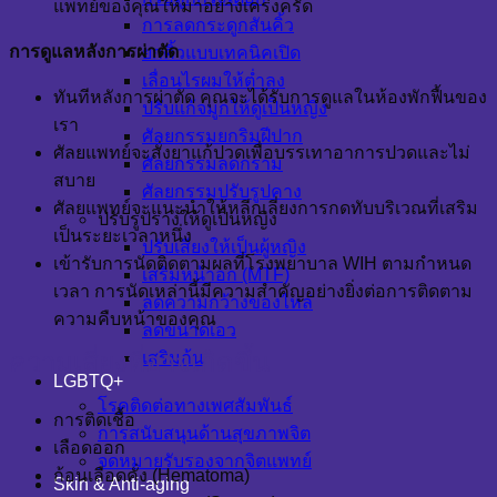
แพทย์ของคุณให้มาอย่างเคร่งครัด
การลดกระดูกสันคิ้ว
การดูแลหลังการผ่าตัด
ยกคิ้วแบบเทคนิคเปิด
เลื่อนไรผมให้ต่ำลง
ทันทีหลังการผ่าตัด คุณจะได้รับการดูแลในห้องพักฟื้นของ
ปรับแก้จมูกให้ดูเป็นหญิง
เรา
ศัลยกรรมยกริมฝีปาก
ศัลยแพทย์จะสั่งยาแก้ปวดเพื่อบรรเทาอาการปวดและไม่
ศัลยกรรมลดกราม
สบาย
ศัลยกรรมปรับรูปคาง
ศัลยแพทย์จะแนะนำให้หลีกเลี่ยงการกดทับบริเวณที่เสริม
ปรับรูปร่างให้ดูเป็นหญิง
เป็นระยะเวลาหนึ่ง
ปรับเสียงให้เป็นผู้หญิง
เข้ารับการนัดติดตามผลที่โรงพยาบาล WIH ตามกำหนด
เสริมหน้าอก (MTF)
เวลา การนัดเหล่านี้มีความสำคัญอย่างยิ่งต่อการติดตาม
ลดความกว้างของไหล่
ความคืบหน้าของคุณ
ลดขนาดเอว
ความเสี่ยงที่อาจเกิดขึ้น
เสริมก้น
LGBTQ+
โรคติดต่อทางเพศสัมพันธ์
การติดเชื้อ
การสนับสนุนด้านสุขภาพจิต
เลือดออก
จดหมายรับรองจากจิตแพทย์
ก้อนเลือดคั่ง (Hematoma)
Skin & Anti-aging