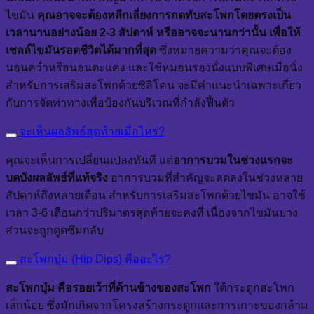
ไขมัน
คุณอาจจะต้องหลีกเลี่ยงการกดทับสะโพกโดยตรงเป็น
เวลานานอย่างน้อย 2-3 สัปดาห์ หรืออาจจะนานกว่านั้น เพื่อให้
เซลล์ไขมันรอดชีวิตได้มากที่สุด
ซึ่งหมายความว่าคุณจะต้อง
นอนคว่ำหรือนอนตะแคง และใช้หมอนรองนั่งแบบพิเศษเมื่อนั่ง
สำหรับการเสริมสะโพกด้วยซิลิโคน จะมีคำแนะนำเฉพาะเกี่ยว
กับการจัดท่าทางเพื่อป้องกันบริเวณที่กำลังฟื้นตัว
จะเห็นผลลัพธ์สุดท้ายเมื่อไหร่?
คุณจะเห็นการเปลี่ยนแปลงทันที แต่
อาการบวมในช่วงแรกจะ
บดบังผลลัพธ์ที่แท้จริง
อาการบวมที่สำคัญจะลดลงในช่วงหลาย
สัปดาห์ถึงหลายเดือน สำหรับการเสริมสะโพกด้วยไขมัน อาจใช้
เวลา 3-6 เดือนกว่าปริมาตรสุดท้ายจะคงที่ เนื่องจากไขมันบาง
ส่วนจะถูกดูดซึมกลับ
สะโพกบุ๋ม (Hip Dips) คืออะไร?
สะโพกบุ๋ม คือรอยเว้าที่ด้านข้างของสะโพก
ใต้กระดูกสะโพก
เล็กน้อย ซึ่งมักเกิดจากโครงสร้างกระดูกและการเกาะของกล้าม