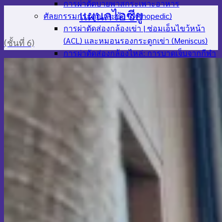
การผ่าตัดบายพาสกระเพาะอาหาร
แผนกไอซียู
ศัลยกรรมกระดูกและข้อ (Orthopedic)
การผ่าตัดส่องกล้องเข่า | ซ่อมเอ็นไขว้หน้า
(ACL) และหมอนรองกระดูกเข่า (Meniscus)
(ชั้นที่ 6)
การผ่าตัดส่องกล้องไหล่: การบาดเจ็บจากกีฬา
นิ้วหัวแม่เท้าเอียง (ฮัลลักซ์ วัลกัส)
ศัลยกรรมส่องกล้องช่องท้อง
การซ่อมไส้เลื่อนแบบส่องกล้อง
การตัดไส้ติ่งแบบส่องกล้อง
การผ่าตัดริดสีดวงทวาร (Hemorrhoidectomy)
การผ่าตัดทางนรีเวช (Gynecologic)
การผ่าตัดมดลูก (Hysterectomy)
การผ่าตัดตัดก้อนเนื้องอกมดลูก
การผ่าตัดถุงน้ำรังไข่
ศัลยกรรมตกแต่งแก้ไขฟื้นฟูโครงสร้าง
การผ่าตัดสร้างหัวนมใหม่
การผ่าตัดสร้างเต้านมใหม่
การผ่าตัดซ่อมแซมปากแหว่งเพดานโหว่