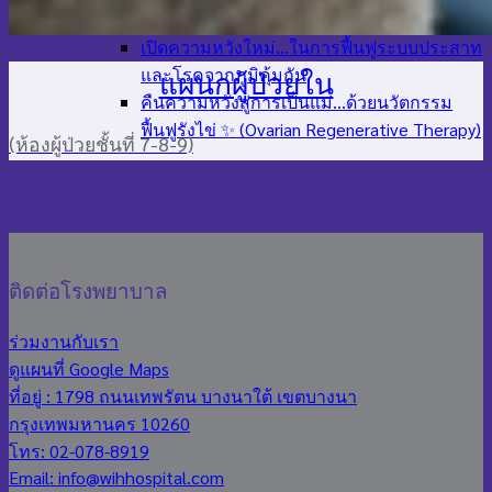
ผ่าตัด
เปิดความหวังใหม่…ในการฟื้นฟูระบบประสาท
และโรคจากภูมิคุ้มกัน
แผนกผู้ป่วยใน
คืนความหวังสู่การเป็นแม่…ด้วยนวัตกรรม
ฟื้นฟูรังไข่ ✨ (Ovarian Regenerative Therapy)
(ห้องผู้ป่วยชั้นที่ 7-8-9)
ติดต่อโรงพยาบาล
ร่วมงานกับเรา
ดูแผนที่ Google Maps
ที่อยู่ : 1798 ถนนเทพรัตน บางนาใต้ เขตบางนา
กรุงเทพมหานคร 10260
โทร: 02-078-8919
Email: info@wihhospital.com