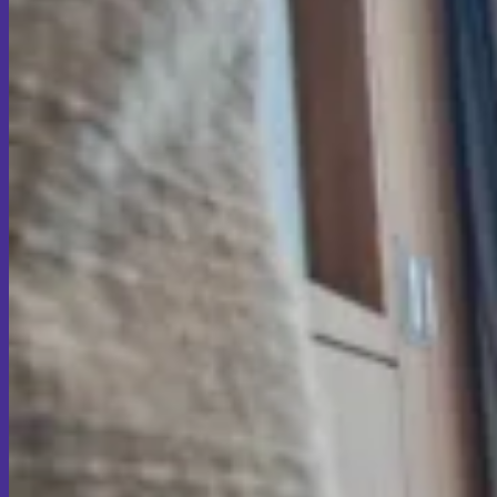
ความผิดรูปผนังทรวงอก (เช่น กลุ่มอาการโพล
แลนด์)
ศัลยกรรมข้ามเพศ
แปลงเพศจากหญิงเป็นชาย (FTM)
การผ่าตัดหน้าอกแบบรอบปานนม
การผ่าตัดหน้าอกแบบสองรอยกรีด
การผ่าตัดมดลูกผ่านกล้อง
การผ่าตัดมดลูกทางช่องคลอด
แปลงเพศชายเป็นหญิง (MTF)
เตรียมตัวก่อนแปลงเพศ
เทคนิค NPI หมอเชฏ
แปลงเพศ Skin graft
แปลงเพศ Colon
แปลงเพศ PPV
แปลงเพศ Zero Depth
ผ่าตัดอัณฑะออก ไม่ทำช่องคลอด
การขยายช่องคลอดเทียม
ผลข้างเคียงหลังผ่าตัด