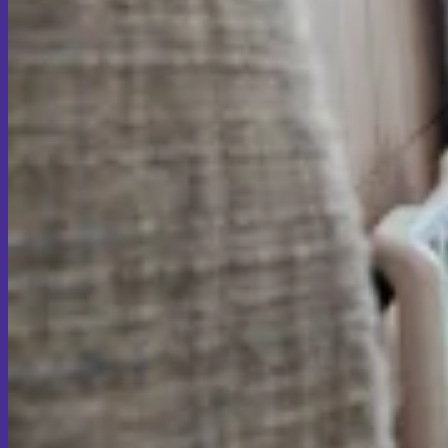
ปรับใบหน้าให้เป็นหญิง
กรอลูกกระเดือก
การลดกระดูกสันคิ้ว
ยกคิ้วแบบเทคนิคเปิด
เลื่อนไรผมให้ต่ำลง
ปรับแก้จมูกให้ดูเป็นหญิง
ศัลยกรรมยกริมฝีปาก
ศัลยกรรมลดกราม
ศัลยกรรมปรับรูปคาง
ปรับรูปร่างให้ดูเป็นหญิง
ปรับเสียงให้เป็นผู้หญิง
เสริมหน้าอก (MTF)
ลดความกว้างของไหล่
ลดขนาดเอว
เสริมก้น
LGBTQ+
โรคติดต่อทางเพศสัมพันธ์
การสนับสนุนด้านสุขภาพจิต