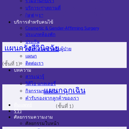
ร่วมงานกับเรา
บริการเช่าสถานที่
แผนกบริการ-ห้องพัก
ติดต่อเรา
บริการสำหรับคนไข้
Cosmetic & Gender-Affirming Surgery
ประเภทห้องพัก
ประกัน
แผนกรังสีวินิจฉัย
คู่มือข้อมูลสำหรับผู้ป่วย
แผนก
ติดต่อเรา
(ชั้นที่ 1)
บทความ
สาระน่ารู้
วิดีโอ แกลเลอรี่
แผนกฉุกเฉิน
กิจกรรมของเรา
คำรับรองจากลูกค้าของเรา
ทีมแพทย์
(ชั้นที่ 1)
รีวิว
ศัลยกรรมความงาม
ศัลยกรรมใบหน้า