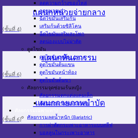
ลดความกว้างของไหล่
ลดขนาดเอว
แผนกหน่วยจ่ายกลาง
ฉีดไขมันเสริมก้น
เสริมก้นด้วยซิลิโคน
(ชั้นที่ 4)
ฉีดไขมันเสริมสะโพก
ลดน่องแบบไม่ผ่าตัด
ดูดไขมัน
แผนกทันตกรรม
ดูดไขมันเหนียง / คาง
ดูดไขมันต้นแขน
ดูดไขมันหน้าท้อง
(ชั้นที่ 6)
ดูดไขมันต้นขา
ศัลยกรรมจุดซ่อนเร้นหญิง
ศัลยกรรมตกแต่งแคมเล็ก
แผนกกายภาพบำบัด
ศัลยกรรมซ่อมแซมแคม
ศัลยกรรมเฉพาะทาง
ศัลยกรรมลดน้ำหนัก (Bariatric)
(ชั้นที่ 6)
การผ่าตัดกระเพาะอาหารแบบสลีฟ
บอลลูนในกระเพาะอาหาร