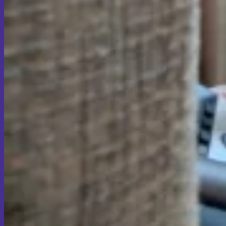
จดหมายรับรองจากจิตแพทย์
Skin & Anti-aging
โบท็อกซ์ (Botox)
Traptox (Barbietox)
Allergan Botulinum Toxin
Xeomin (Botulinum Toxin)
Aestox (Medytox) – Korean Botulinum Toxin
ฟิลเลอร์ (Filler)
Hyaluronic Filler | Juvederm, Restylane,
Belotero
Radiesse Filler | Calcium Hydroxylapatite
Dermal Filler
Sculptra Filler | PLLA Collagen Stimulator
Autologous Fat Grafting (Autologous Filler)
เกล็ดเลือดเข้มข้น (PRP)
Face PRP
Hair PRP Therapy
Ulthera Therapy
Booster Therapy
Advanced Stem Cell Therapy
ฟื้นฟูหมอนรองกระดูกและข้อต่อ…โดยไม่ต้อง