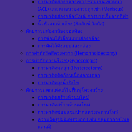
การผ่าตัดส่องกล้องเข่า | ซ่อมเอ็นไขว้หน้า
(ACL) และหมอนรองกระดูกเข่า (Meniscus)
การผ่าตัดส่องกล้องไหล่: การบาดเจ็บจากกีฬา
นิ้วหัวแม่เท้าเอียง (ฮัลลักซ์ วัลกัส)
ศัลยกรรมส่องกล้องช่องท้อง
การซ่อมไส้เลื่อนแบบส่องกล้อง
การตัดไส้ติ่งแบบส่องกล้อง
การผ่าตัดริดสีดวงทวาร (Hemorrhoidectomy)
การผ่าตัดทางนรีเวช (Gynecologic)
การผ่าตัดมดลูก (Hysterectomy)
การผ่าตัดตัดก้อนเนื้องอกมดลูก
การผ่าตัดถุงน้ำรังไข่
ศัลยกรรมตกแต่งแก้ไขฟื้นฟูโครงสร้าง
การผ่าตัดสร้างหัวนมใหม่
การผ่าตัดสร้างเต้านมใหม่
การผ่าตัดซ่อมแซมปากแหว่งเพดานโหว่
ความผิดรูปผนังทรวงอก (เช่น กลุ่มอาการโพล
แลนด์)