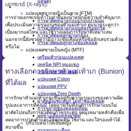
แลนด์)
เอกซเรย์ (X-rays):
ศัลยกรรมข้ามเพศ
แปลงเพศจากหญิงเป็นชาย (FTM)
การถ่ายเอกซเรย์เท้าในท่ายืนลงน้ำหนักมีความสำคัญมาก
การผ่าตัดหน้าอกแบบรอบปานนม
เพื่อประเมินความรุนแรงของหัวแม่เท้าเก ดูแนวกระดูกว่า
การผ่าตัดหน้าอกแบบสองรอยกรีด
เบี่ยงมากแค่ไหน และใช้วางแผนการรักษาที่เหมาะสม
การผ่าตัดมดลูกผ่านกล้อง
นอกจากนี้ยังช่วยดูว่ามีภาวะข้อเสื่อมหรือข้ออักเสบร่วมด้วย
การผ่าตัดมดลูกทางช่องคลอด
หรือไม่
แปลงเพศชายเป็นหญิง (MTF)
เตรียมตัวก่อนแปลงเพศ
เทคนิค NPI หมอเชฏ
ทางเลือกการรักษาหัวแม่เท้าเก (Bunion)
แปลงเพศ Skin graft
แปลงเพศ Colon
ที่ได้ผล
แปลงเพศ PPV
แปลงเพศ Zero Depth
การรักษาหัวแม่เท้าเกจะขึ้นอยู่กับความรุนแรงของความผิด
ผ่าตัดอัณฑะออก ไม่ทำช่องคลอด
รูปและอาการที่คุณมี โดยอาจเริ่มตั้งแต่การรักษาแบบไม่
การขยายช่องคลอดเทียม
ผ่าตัดไปจนถึงการผ่าตัดแก้ไขกระดูก จุดมุ่งหมายหลักคือเพื่อ
ผลข้างเคียงหลังผ่าตัด
ลดอาการปวดเท้าและให้คุณเดิน ใช้งาน และใส่รองเท้าได้
ปรับใบหน้าให้เป็นหญิง
สบายขึ้น
กรอลูกกระเดือก