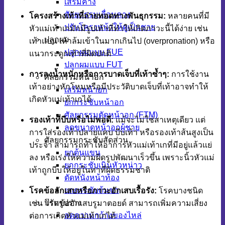
เสริมคาง
ศัลยกรรมเลื่อนคาง
โครงสร้างเท้าที่ถ่ายทอดทางพันธุกรรม:
หลายคนที่มี
ปรับโครงหน้าให้ดูเป็นชาย
หัวแม่เท้าเกมักมีรูปเท้าที่ทำให้เกิดภาวะนี้ได้ง่าย เช่น
ปลูกผม
เท้าแบน เท้าล้มเข้าในมากเกินไป (overpronation) หรือ
ปลูกผมแบบ FUE
แนวกระดูกเท้าที่ผิดปกติ
ปลูกผมแบบ FUT
การลงน้ำหนักหรือการบาดเจ็บที่เท้าซ้ำๆ:
การใช้งาน
ศัลยกรรมหน้าอก
เท้าอย่างหักโหมหรือมีประวัติบาดเจ็บที่เท้าอาจทำให้
เสริมหน้าอก
เกิดหัวแม่เท้าเกได้
ยกกระชับหน้าอก
ศัลยกรรมตัดหน้าอก (FTM)
รองเท้าที่บีบหรือไม่พอดี:
แม้จะไม่ใช่สาเหตุเดียว แต่
ลดขนาดหน้าอกผู้ชาย
การใส่รองเท้าปลายแคบ บีบเท้า หรือรองเท้าส้นสูงเป็น
ศัลยกรรมกระชับสัดส่วน
ประจำ สามารถทำให้อาการหัวแม่เท้าเกที่มีอยู่แล้วแย่
ยกต้นแขน
ลง หรือเร่งให้ความผิดรูปพัฒนาเร็วขึ้น เพราะนิ้วหัวแม่
ยกกระชับเนินหัวหน่าว
เท้าถูกบีบให้อยู่ในท่าที่ผิดธรรมชาติ
ตัดหนังหน้าท้อง
ยกกระชับต้นขา
โรคข้ออักเสบหรือภาวะอักเสบเรื้อรัง:
โรคบางชนิด
ปรับรูปร่าง
เช่น โรคข้ออักเสบรูมาตอยด์ สามารถเพิ่มความเสี่ยง
ลดความกว้างของไหล่
ต่อการเกิดหัวแม่เท้าเกได้