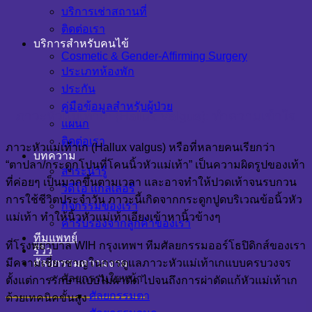
บริการเช่าสถานที่
ติดต่อเรา
บริการสำหรับคนไข้
Cosmetic & Gender-Affirming Surgery
ประเภทห้องพัก
ประกัน
คู่มือข้อมูลสำหรับผู้ป่วย
ภาวะหัวแม่เท้าเก (Hallux Valgus): ทำความเข้าใจ
แผนก
ติดต่อเรา
ภาวะหัวแม่เท้าเก (Hallux valgus) หรือที่หลายคนเรียกว่า
บทความ
“ตาปลา/กระดูกโปนที่โคนนิ้วหัวแม่เท้า” เป็นความผิดรูปของเท้า
สาระน่ารู้
ที่ค่อยๆ เป็นมากขึ้นตามเวลา และอาจทำให้ปวดเท้าจนรบกวน
วิดีโอ แกลเลอรี่
การใช้ชีวิตประจำวัน ภาวะนี้เกิดจากกระดูกปูดบริเวณข้อนิ้วหัว
กิจกรรมของเรา
แม่เท้า ทำให้นิ้วหัวแม่เท้าเอียงเข้าหานิ้วข้างๆ
คำรับรองจากลูกค้าของเรา
ทีมแพทย์
ที่โรงพยาบาล WIH กรุงเทพฯ ทีมศัลยกรรมออร์โธปิดิกส์ของเรา
รีวิว
ศัลยกรรมความงาม
มีความเชี่ยวชาญในการดูแลภาวะหัวแม่เท้าเกแบบครบวงจร
ศัลยกรรมใบหน้า
ตั้งแต่การรักษาแบบไม่ผ่าตัด ไปจนถึงการผ่าตัดแก้หัวแม่เท้าเก
ศัลยกรรมตา
ด้วยเทคนิคขั้นสูง