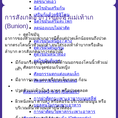
ลดขนาดเอว
ฉีดไขมันเสริมก้น
เสริมก้นด้วยซิลิโคน
การสังเกตอาการของหัวแม่เท้าเก
ฉีดไขมันเสริมสะโพก
(Bunion)
ลดน่องแบบไม่ผ่าตัด
ดูดไขมัน
อาการของหัวแม่เท้าเกอาจมีตั้งแต่ปวดเล็กน้อยจนถึงปวด
ดูดไขมันเหนียง / คาง
มากตรงโคนนิ้วหัวแม่เท้า จนใส่รองเท้าลำบากหรือเดิน
ดูดไขมันต้นแขน
ลำบาก ควรสังเกตอาการต่อไปนี้
ดูดไขมันหน้าท้อง
ดูดไขมันต้นขา
มีก้อนกระดูกนูนชัดเจนที่ด้านนอกของโคนนิ้วหัวแม่
ศัลยกรรมจุดซ่อนเร้นหญิง
เท้า
ศัลยกรรมตกแต่งแคมเล็ก
มีอาการบวม แดง หรือกดเจ็บรอบๆ ก้อน
ศัลยกรรมซ่อมแซมแคม
ศัลยกรรมเฉพาะทาง
ปวดหัวแม่เท้าเป็นๆ หายๆ หรือปวดตลอด
ศัลยกรรมลดน้ำหนัก (Bariatric)
การผ่าตัดกระเพาะอาหารแบบสลีฟ
ผิวหนังหนา ตาปลา หรือคอร์น บริเวณก้อนนูน หรือ
บอลลูนในกระเพาะอาหาร
บริเวณที่นิ้วหัวแม่เท้าถูนิ้วที่สอง
การผ่าตัดบายพาสกระเพาะอาหาร