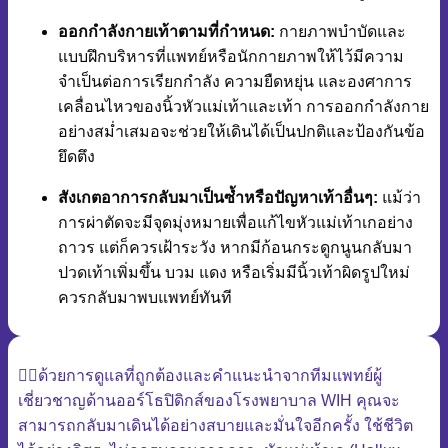
ออกกำลังกายเท้าตามที่กำหนด:
กายภาพบำบัดและ
แบบฝึกบริหารที่แพทย์หรือนักกายภาพให้ไว้มีความ
จำเป็นต่อการเรียกกำลัง ความยืดหยุ่น และองศาการ
เคลื่อนไหวของนิ้วหัวแม่เท้าและเท้า การออกกำลังกาย
อย่างสม่ำเสมอจะช่วยให้เดินได้เป็นปกติและป้องกันข้อ
ยึดตึง
สังเกตอาการกลับมาเป็นซ้ำหรือปัญหาเท้าอื่นๆ:
แม้ว่า
การผ่าตัดจะมีจุดมุ่งหมายเพื่อแก้ไขหัวแม่เท้าเกอย่าง
ถาวร แต่ก็ควรเฝ้าระวัง หากมีก้อนกระดูกนูนกลับมา
ปวดเท้าเพิ่มขึ้น บวม แดง หรือเริ่มมีนิ้วเท้าผิดรูปใหม่
ควรกลับมาพบแพทย์ทันที
👨‍⚕️ด้วยการดูแลที่ถูกต้องและคำแนะนำจากทีมแพทย์ผู้
เชี่ยวชาญด้านออร์โธปิดิกส์ของโรงพยาบาล WIH คุณจะ
สามารถกลับมาเดินได้อย่างสบายและมั่นใจอีกครั้ง ใช้ชีวิต