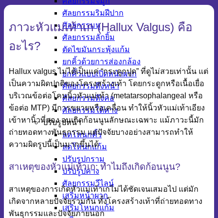
ศัลยกรรมจมูก
ศัลยกรรมริมฝีปาก
ภาวะหัวแม่เท้าเก (Hallux Valgus) คือ
ศัลยกรรมหู
ศัลยกรรมลักยิ้ม
อะไร?
ตัดไขมันกระพุ้งแก้ม
ยกคิ้วด้วยการส่องกล้อง
Hallux valgus ไม่ได้เป็นแค่ “กระดูกปูด” ที่ดูไม่สวยเท่านั้น แต่
ยกคิ้วแบบเปิดหน้าผาก
เป็นความผิดปกติของโครงสร้างเท้า โดยกระดูกหรือเนื้อเยื่อ
ศัลยกรรมดึงหน้า
บริเวณข้อต่อโคนนิ้วหัวแม่เท้า (metatarsophalangeal หรือ
ศัลยกรรมดึงคอ
ข้อต่อ MTP) มีการขยายหรือเคลื่อน ทำให้นิ้วหัวแม่เท้าเอียง
ศัลยกรรมใต้คาง
เข้าหานิ้วที่สอง จนเกิดก้อนนูนลักษณะเฉพาะ แม้ภาวะนี้มัก
ปรับรูปหน้า
ถ่ายทอดทางพันธุกรรม แต่ปัจจัยบางอย่างสามารถทำให้
ลดโหนกคิ้ว
ความผิดรูปนี้เป็นมากขึ้นได้
ลดโหนกแก้ม
ปรับรูปกราม
สาเหตุของหัวแม่เท้าเก: ทำไมถึงเกิดก้อนนูน?
ปรับรูปคาง
ศัลยกรรมวีไลน์
สาเหตุของการเกิดหัวแม่เท้าเกไม่ได้ชัดเจนเสมอไป แต่มัก
เสริมหน้าผาก
เกิดจากหลายปัจจัยร่วมกัน ทั้งโครงสร้างเท้าที่ถ่ายทอดทาง
เสริมโหนกแก้ม
พันธุกรรมและปัจจัยภายนอก