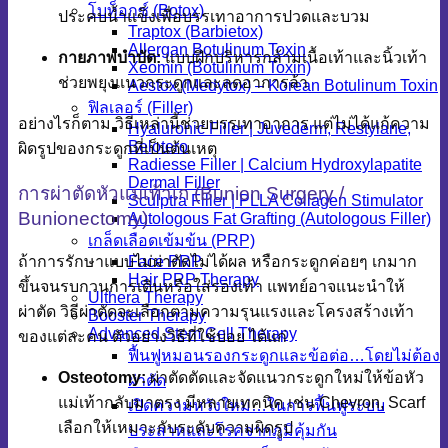
โบท็อกซ์ (Botox)
ประคบน้ำแข็งเพื่อบรรเทาอาการปวดและบวม
Traptox (Barbietox)
Allergan Botulinum Toxin
กายภาพบำบัด:
แบบฝึกบริหารกล้ามเนื้อเท้าและนิ้วเท้า
Xeomin (Botulinum Toxin)
ช่วยพยุงแนวกระดูกและลดอาการล้า
Aestox (Medytox) – Korean Botulinum Toxin
ฟิลเลอร์ (Filler)
อย่างไรก็ตาม วิธีเหล่านี้ช่วยบรรเทาอาการ แต่ไม่ได้แก้ความ
Hyaluronic Filler | Juvederm, Restylane,
Belotero
ผิดรูปของกระดูกที่เป็นต้นเหตุ
Radiesse Filler | Calcium Hydroxylapatite
Dermal Filler
การผ่าตัดหัวแม่เท้าเก (Bunion Surgery /
Sculptra Filler | PLLA Collagen Stimulator
Bunionectomy)
Autologous Fat Grafting (Autologous Filler)
เกล็ดเลือดเข้มข้น (PRP)
Face PRP
ถ้าการรักษาแบบไม่ผ่าตัดไม่ได้ผล หรือกระดูกค่อยๆ เกมาก
Hair PRP Therapy
ขึ้นจนรบกวนการเดินหรือใส่รองเท้า แพทย์อาจแนะนำให้
Ulthera Therapy
ผ่าตัด วิธีผ่าตัดจะเลือกตามความรุนแรงและโครงสร้างเท้า
Booster Therapy
Advanced Stem Cell Therapy
ของแต่ละคน ตัวอย่างวิธีที่ใช้บ่อย ได้แก่
ฟื้นฟูหมอนรองกระดูกและข้อต่อ…โดยไม่ต้อง
Osteotomy:
ผ่าตัดตัดและจัดแนวกระดูกใหม่ให้ข้อหัว
ผ่าตัด
แม่เท้ากลับมาตรง มีหลายเทคนิค เช่น Chevron, Scarf
เปิดความหวังใหม่…ในการฟื้นฟูระบบ
เลือกให้เหมาะกับระดับความผิดรูป
ประสาทและโรคจากภูมิคุ้มกัน