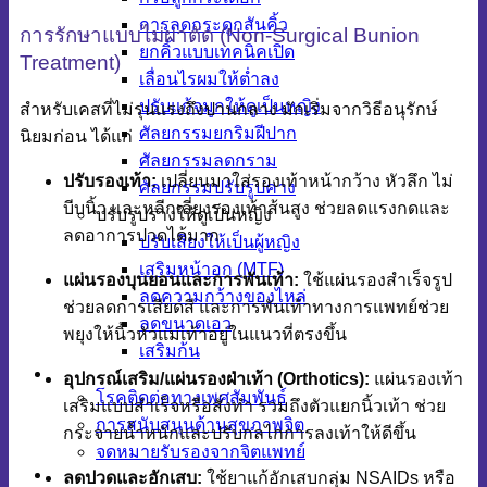
การลดกระดูกสันคิ้ว
การรักษาแบบไม่ผ่าตัด (Non-Surgical Bunion
ยกคิ้วแบบเทคนิคเปิด
Treatment)
เลื่อนไรผมให้ต่ำลง
ปรับแก้จมูกให้ดูเป็นหญิง
สำหรับเคสที่ไม่รุนแรงถึงปานกลาง มักเริ่มจากวิธีอนุรักษ์
ศัลยกรรมยกริมฝีปาก
นิยมก่อน ได้แก่
ศัลยกรรมลดกราม
ปรับรองเท้า:
เปลี่ยนมาใส่รองเท้าหน้ากว้าง หัวลึก ไม่
ศัลยกรรมปรับรูปคาง
บีบนิ้ว และหลีกเลี่ยงรองเท้าส้นสูง ช่วยลดแรงกดและ
ปรับรูปร่างให้ดูเป็นหญิง
ลดอาการปวดได้มาก
ปรับเสียงให้เป็นผู้หญิง
เสริมหน้าอก (MTF)
แผ่นรองบุนยอนและการพันเท้า:
ใช้แผ่นรองสำเร็จรูป
ลดความกว้างของไหล่
ช่วยลดการเสียดสี และการพันเท้าทางการแพทย์ช่วย
ลดขนาดเอว
พยุงให้นิ้วหัวแม่เท้าอยู่ในแนวที่ตรงขึ้น
เสริมก้น
LGBTQ+
อุปกรณ์เสริม/แผ่นรองฝ่าเท้า (Orthotics):
แผ่นรองเท้า
โรคติดต่อทางเพศสัมพันธ์
เสริมแบบสำเร็จหรือสั่งทำ รวมถึงตัวแยกนิ้วเท้า ช่วย
การสนับสนุนด้านสุขภาพจิต
กระจายน้ำหนักและปรับกลไกการลงเท้าให้ดีขึ้น
จดหมายรับรองจากจิตแพทย์
Skin & Anti-aging
ลดปวดและอักเสบ:
ใช้ยาแก้อักเสบกลุ่ม NSAIDs หรือ