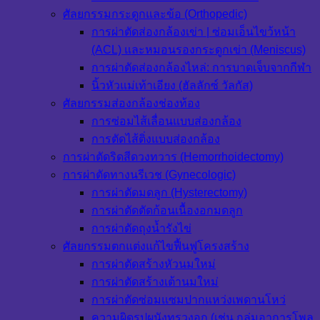
ศัลยกรรมกระดูกและข้อ (Orthopedic)
การผ่าตัดส่องกล้องเข่า | ซ่อมเอ็นไขว้หน้า
(ACL) และหมอนรองกระดูกเข่า (Meniscus)
การผ่าตัดส่องกล้องไหล่: การบาดเจ็บจากกีฬา
นิ้วหัวแม่เท้าเอียง (ฮัลลักซ์ วัลกัส)
ศัลยกรรมส่องกล้องช่องท้อง
การซ่อมไส้เลื่อนแบบส่องกล้อง
การตัดไส้ติ่งแบบส่องกล้อง
การผ่าตัดริดสีดวงทวาร (Hemorrhoidectomy)
การผ่าตัดทางนรีเวช (Gynecologic)
การผ่าตัดมดลูก (Hysterectomy)
การผ่าตัดตัดก้อนเนื้องอกมดลูก
การผ่าตัดถุงน้ำรังไข่
ศัลยกรรมตกแต่งแก้ไขฟื้นฟูโครงสร้าง
การผ่าตัดสร้างหัวนมใหม่
การผ่าตัดสร้างเต้านมใหม่
การผ่าตัดซ่อมแซมปากแหว่งเพดานโหว่
ความผิดรูปผนังทรวงอก (เช่น กลุ่มอาการโพล