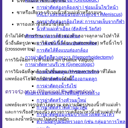
ศัลยกรรมกระดูกและข้อ (Orthopedic)
นิ้วหัวแม่เท้าขยับได้จำกัด
การผ่าตัดส่องกล้องเข่า | ซ่อมเอ็นไขว้หน้า
ชาหรือเสียวๆ บริเวณนิ้วหัวแม่เท้าหรือรอบๆ
(ACL) และหมอนรองกระดูกเข่า (Meniscus)
การผ่าตัดส่องกล้องไหล่: การบาดเจ็บจากกีฬา
หารองเท้าที่ใส่สบายได้ยาก
นิ้วหัวแม่เท้าเอียง (ฮัลลักซ์ วัลกัส)
ถ้าไม่ได้รับการรักษา ภาวะหัวแม่เท้าเกอาจลุกลามไปทำให้
ศัลยกรรมส่องกล้องช่องท้อง
นิ้วอื่นผิดรูปตามมาได้ เช่น นิ้วค้อน (hammertoe) หรือนิ้วไขว้
การซ่อมไส้เลื่อนแบบส่องกล้อง
(crossover toe)
การตัดไส้ติ่งแบบส่องกล้อง
การผ่าตัดริดสีดวงทวาร (Hemorrhoidectomy)
การวินิจฉัยภาวะหัวแม่เท้าเก (Hallux Valgus)
การผ่าตัดทางนรีเวช (Gynecologic)
การวินิจฉัยที่ถูกต้องเป็นขั้นตอนแรกของการรักษาที่ได้ผล
การผ่าตัดมดลูก (Hysterectomy)
แพทย์ออร์โธปิดิกส์มักจะตรวจดังนี้
การผ่าตัดตัดก้อนเนื้องอกมดลูก
การผ่าตัดถุงน้ำรังไข่
ตรวจร่างกาย (Physical Examination):
ศัลยกรรมตกแต่งแก้ไขฟื้นฟูโครงสร้าง
การผ่าตัดสร้างหัวนมใหม่
แพทย์จะตรวจรูปเท้าโดยรวม ดูความผิดรูปของนิ้วหัวแม่เท้า
การผ่าตัดสร้างเต้านมใหม่
และการเรียงตัวของนิ้ว ตรวจการเคลื่อนไหวนิ้วหัวแม่เท้าทั้ง
การผ่าตัดซ่อมแซมปากแหว่งเพดานโหว่
ขณะลงน้ำหนักและไม่ลงน้ำหนัก
ความผิดรูปผนังทรวงอก (เช่น กลุ่มอาการโพล