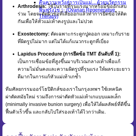
คืนความหวังสู่การเป็นแม่…ด้วยนวัตกรรม
Arthrodesis:
ใช้ในรายที่รุนแรงมากหรือมีข้ออักเสบ
ฟื้นฟูรังไข่ ✨ (Ovarian Regenerative
ร่วม โดยจะตัดผิวข้อที่เสียออกแล้วทำการยึดข้อให้ติด
Therapy)
กันเพื่อให้หัวแม่เท้าคงรูปและไม่ปวด
Exostectomy:
ตัดเฉพาะกระดูกปูดออก เหมาะกับราย
ที่ผิดรูปไม่มาก แต่ไม่ได้แก้แนวกระดูกที่เบี่ยง
Lapidus Procedure (การยึดข้อ TMT อันดับที่ 1):
เป็นการเชื่อมข้อที่สูงขึ้นมาบริเวณกลางเท้าเพื่อแก้
ความไม่มั่นคงและความผิดรูปที่รุนแรง ให้ผลระยะยาว
ดีมากในการแก้หัวแม่เท้าเกซ้ำ
ทีมศัลยกรรมออร์โธปิดิกส์ของเราในกรุงเทพฯ ใช้เทคนิค
ผ่าตัดสมัยใหม่ รวมถึงการผ่าตัดหัวแม่เท้าเกแบบแผลเล็ก
(minimally invasive bunion surgery) เพื่อให้ได้ผลลัพธ์ที่ดีขึ้น
ฟื้นตัวเร็วขึ้น และกลับไปใส่รองเท้าได้ไวกว่าเดิม.