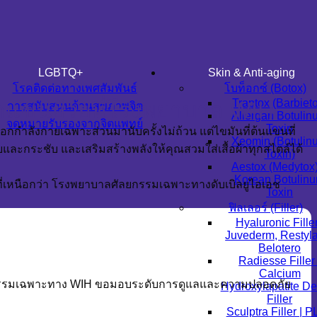
LGBTQ+
Skin & Anti-aging
โรคติดต่อทางเพศสัมพันธ์
โบท็อกซ์ (Botox)
Traptox (Barbiet
าแขนย้วยที่โรงพยาบาล WIH
การสนับสนุนด้านสุขภาพจิต
Allergan Botuli
จดหมายรับรองจากจิตแพทย์
Toxin
กกำลังกายเฉพาะส่วนมานับครั้งไม่ถ้วน แต่ไขมันที่ต้นแขนที่
Xeomin (Botulin
วยและกระชับ และเสริมสร้างพลังให้คุณสวมใส่เสื้อผ้าทุกสไตล์ได้
Toxin)
Aestox (Medytox
Korean Botulin
ี่เหนือกว่า โรงพยาบาลศัลยกรรมเฉพาะทางดับเบิลยูไอเอช
Toxin
ฟิลเลอร์ (Filler)
Hyaluronic Filler
Juvederm, Restyl
Belotero
Radiesse Filler 
Calcium
ยกรรมเฉพาะทาง WIH ขอมอบระดับการดูแลและความปลอดภัย
Hydroxylapatite D
Filler
Sculptra Filler | 