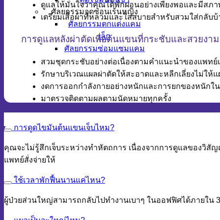
ดูแลให้มั่นใจว่าคุณได้พักผ่อนอย่างเพียงพอและมีสภา
ศัลยกรรมจุดซ่อนเร้นหญิง
เตรียมเสื้อผ้าที่หลวมและใส่สบายสำหรับสวมใส่กลับ
ศัลยกรรมตกแต่งแคม
เล็ก
การดูแลหลังผ่าตัดเพื่อต้นแขนที่กระชับและสวยงาม
ศัลยกรรมซ่อมแซมแคม
สวมชุดกระชับอย่างต่อเนื่องตามคำแนะนำของแพทย์เพื
รักษาบริเวณแผลผ่าตัดให้สะอาดและหลีกเลี่ยงไม่ให
งดการออกกำลังกายอย่างหนักและการยกของหนักในช
มาตรวจติดตามผลตามนัดหมายทุกครั้ง
การดูดไขมันต้นแขนเจ็บไหม?
คุณจะไม่รู้สึกเจ็บระหว่างทำหัตถการ เนื่องจากการดูแลของวิส
แพทย์สั่งจ่ายให้
ใช้เวลาพักฟื้นนานแค่ไหน?
ผู้ป่วยส่วนใหญ่สามารถกลับไปทำงานเบาๆ ในออฟฟิศได้ภายใน 3-5