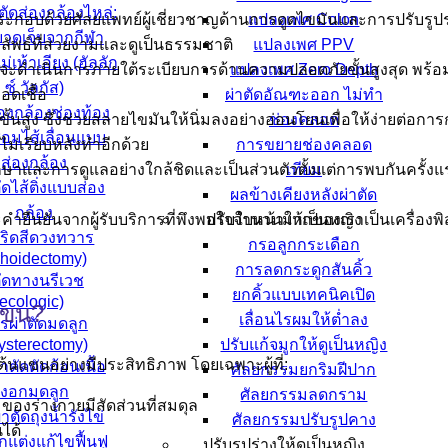
ตัดส่องกล้องไหล่:
กอบด้วยศัลยแพทย์ผู้เชี่ยวชาญด้านการดูดไขมันและการปรับรูปร
แปลงเพศ Colon
าดเจ็บจากกีฬา
ลัพธ์ที่สวยงามและดูเป็นธรรมชาติ
แปลงเพศ PPV
แม่เท้าเอียง (ฮัลลัก
ะดำเนินการภายใต้ระเบียบการด้านความปลอดภัยขั้นสูงสุด พร้อมด
แปลงเพศ Zero Depth
ซ์ วัลกัส)
อดเชื้อ
ผ่าตัดอัณฑะออก ไม่ทำ
องกล้องช่องท้อง
้นสูง ซึ่งช่วยสลายไขมันให้นิ่มลงอย่างอ่อนโยนเพื่อให้ง่ายต่อการ
ช่องคลอด
่อมไส้เลื่อนแบบ
ิวไม่เรียบหลังทำอีกด้วย
การขยายช่องคลอด
ส่องกล้อง
ษาและการดูแลอย่างใกล้ชิดและเป็นส่วนตัวตั้งแต่การพบกันครั้งแ
เทียม
ดไส้ติ่งแบบส่อง
ผลข้างเคียงหลังผ่าตัด
กล้อง
ะคำยืนยันจากผู้รับบริการที่พึงพอใจจำนวนมากของเราเป็นเครื่
ปรับใบหน้าให้เป็นหญิง
ดริดสีดวงทวาร
กรอลูกกระเดือก
hoidectomy)
การลดกระดูกสันคิ้ว
ัดทางนรีเวช
ยกคิ้วแบบเทคนิคเปิด
ecologic)
แขน?
เลื่อนไรผมให้ต่ำลง
รผ่าตัดมดลูก
ysterectomy)
ปรับแก้จมูกให้ดูเป็นหญิง
นแขนอย่างมีประสิทธิภาพ โดยเฉพาะผู้ที่:
าตัดตัดก้อนเนื้อ
ศัลยกรรมยกริมฝีปาก
งอกมดลูก
ศัลยกรรมลดกราม
ของร่างกายมีสัดส่วนที่สมดุล
าตัดถุงน้ำรังไข่
ศัลยกรรมปรับรูปคาง
ได้
แต่งแก้ไขฟื้นฟู
ปรับรูปร่างให้ดูเป็นหญิง