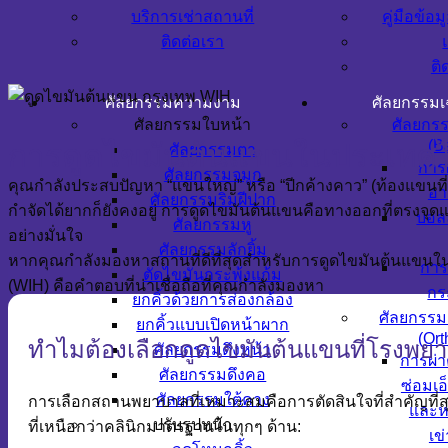
บริการเช่าสถานที่
คู่มือข้อม
ติดต่อเรา
ติ
ศัลยกรรมความงาม
ศัลยกรรม
ศัลยกรรมใบหน้า
ศัลยกร
(Ba
การดูดไขมันต้นแขนในประเทศไ
ศัลยกรรมตา
การ
ศัลยกรรมจมูก
คุณกำลังประสบปัญหา “แขนใหญ่” หรือ “ปีกค้างคาว” (ท้องแขนที่
อา
ศัลยกรรมริมฝีปาก
กำจัดได้ยากก็ยังคงอยู่ การดูดไขมันต้นแขนคือทางออกที่ตรงจุดแล
บอล
ศัลยกรรมหู
อย่างมั่นใจ
ศัลยกรรมลักยิ้ม
หากคุณกำลังมองหาสถานที่ดีที่สุดสำหรับการดูดไขมันต้นแขนใ
การ
ตัดไขมันกระพุ้งแก้ม
(WIH) คือคำตอบที่น่าเชื่อถือที่คุณกำลังมองหา
กร
ยกคิ้วด้วยการส่องกล้อง
ศัลยกรรม
ยกคิ้วแบบเปิดหน้าผาก
(Ort
ทำไมต้องเลือกดูดไขมันต้นแขนที่โรงพยา
ศัลยกรรมดึงหน้า
การผ่า
ศัลยกรรมดึงคอ
ซ่อมเอ
ศัลยกรรมใต้คาง
การเลือกสถานพยาบาลที่เหมาะสมคือการตัดสินใจที่สำคั
และห
ปรับรูปหน้า
ที่เหนือกว่าคลินิกมาตรฐานในทุกๆ ด้าน:
เข