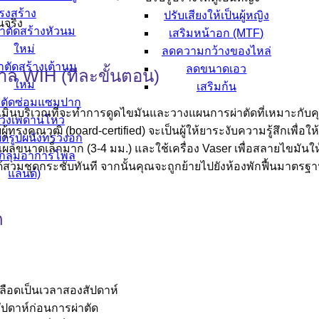
รงสร้าง
ปรับเสียงให้เป็นผู้หญิง
นจริง
่าตัดสร้างหัวนม
เสริมหน้าอก (MTF)
ใหม่
ลดความกว้างของไหล่
าตัดสร้างเต้านม
ลดขนาดเอว
าล WIH (ทีละขั้นตอน)
ใหม่
เสริมก้น
าตัดซ่อมแซมปาก
ินบริเวณที่จะทำการดูดไขมันและวางแผนการผ่าตัดที่เหมาะกับ
ว่งเพดานโหว่
ผู้ทรงคุณวุฒิ (board-certified) จะเป็นผู้ให้ยาระงับความรู้สึกเพ
ิดรูปผนังทรวงอก
ผลขนาดเล็กมาก (3-4 มม.) และใช้เครื่อง Vaser เพื่อสลายไขมัน
น กลุ่มอาการโพล
สวมชุดกระชับทันที จากนั้นคุณจะถูกย้ายไปยังห้องพักฟื้นมาตรฐ
แลนด์)
ด
เลือดเป็นเวลาสองสัปดาห์
สัปดาห์ก่อนการผ่าตัด