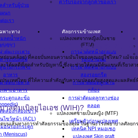
คำรับรองจากลูกค้าของเรา
ูลสำหรับผู้ป่วย
แผนก
ดต่อเรา
เฉพาะทาง
ศัลยกรรมข้ามเพศ
รมลดน้ำหนัก
แปลงเพศจากหญิงเป็นชาย
riatric)
(FTM)
ทย: ทางออกสุดท้ายสำหรับปัญห
ผ่าตัดกระเพาะ
การผ่าตัดหน้าอกแบบ
หย่อนคล้อย) ที่คอยบั่นทอนความมั่นใจของคุณอยู่ใช่ไหม? แม้จะออ
หารแบบสลีฟ
รอบปานนม
ะได้ผลดีที่สุดสำหรับปัญหานี้ ซึ่งจะช่วยให้คุณมีต้นแขนที่เรียวส
ลูนในกระเพาะ
การผ่าตัดหน้าอกแบบ
อาหาร
สองรอยกรีด
นประเทศไทย ที่ให้ความสำคัญกับความปลอดภัยสูงสุดและผลลัพธ์ท
ผ่าตัดบายพาส
การผ่าตัดมดลูกผ่าน
ะเพาะอาหาร
กล้อง
กระดูกและข้อ
การผ่าตัดมดลูกทางช่อง
hopedic)
คลอด
บาลดับเบิลยูไอเอช (WIH)?
ตัดส่องกล้องเข่า |
แปลงเพศชายเป็นหญิง (MTF)
็นไขว้หน้า (ACL)
เตรียมตัวก่อนแปลงเพศ
ญที่สุดบนเส้นทางการทำศัลยกรรมของคุณ ในฐานะโรงพยาบาลศัล
มอนรองกระดูก
เทคนิค NPI หมอเชฏ
่า (Meniscus)
แปลงเพศ Skin graft