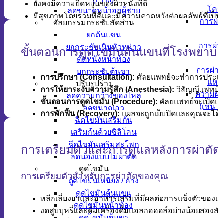
ยังคงมีความยืดหยุ่นของผิวหนังที่ดี
โค
ลดขนาดหน้าอกผู้ชาย
มีสุขภาพโดยรวมที่ดีและมีความคาดหวังต่อผลลัพธ์ที่เป็
การผ
ศัลยกรรมกระชับสัดส่วน
ยกต้นแขน
การผ่
ยกกระชับเนินหัวหน่าว
ขั้นตอนการดูดไขมันต้นแขนที่โรงพยาบ
ตัดหนังหน้าท้อง
การผ่
ยกกระชับต้นขา
การปรึกษา (Consultation):
ศัลยแพทย์จะทำการประเม
แห
ปรับรูปร่าง
การให้ยาระงับความรู้สึก (Anesthesia):
วิสัญญีแพทย์
ความผ
ลดความกว้างของไหล่
ขั้นตอนการดูดไขมัน (Procedure):
ศัลยแพทย์จะเปิดแ
(เช่
ลดขนาดเอว
การพักฟื้น (Recovery):
แผลจะถูกเย็บปิดและคุณจะได้
ฉีดไขมันเสริมก้น
เสริมก้นด้วยซิลิโคน
ฉีดไขมันเสริมสะโพก
การเตรียมตัวและการดูแลหลังการผ่าตั
ลดน่องแบบไม่ผ่าตัด
ดูดไขมัน
การเตรียมตัวสำหรับการผ่าตัดของคุณ
ดูดไขมันเหนียง / คาง
ดูดไขมันต้นแขน
หลีกเลี่ยงยาและอาหารเสริมที่มีผลต่อการแข็งตัวของ
ดูดไขมันหน้าท้อง
งดสูบบุหรี่และดื่มเครื่องดื่มแอลกอฮอล์อย่างน้อยสอง
ดูดไขมันต้นขา