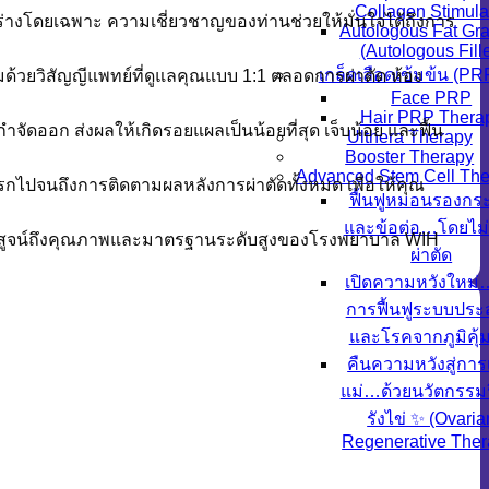
Collagen Stimula
่างโดยเฉพาะ ความเชี่ยวชาญของท่านช่วยให้มั่นใจได้ถึงการ
Autologous Fat Gra
(Autologous Fille
เกล็ดเลือดเข้มข้น (PR
้วยวิสัญญีแพทย์ที่ดูแลคุณแบบ 1:1 ตลอดการผ่าตัด ห้อง
Face PRP
Hair PRP Thera
กำจัดออก ส่งผลให้เกิดรอยแผลเป็นน้อยที่สุด เจ็บน้อย และฟื้น
Ulthera Therapy
Booster Therapy
Advanced Stem Cell The
รกไปจนถึงการติดตามผลหลังการผ่าตัดทั้งหมด เพื่อให้คุณ
ฟื้นฟูหมอนรองกระ
และข้อต่อ…โดยไม่
องพิสูจน์ถึงคุณภาพและมาตรฐานระดับสูงของโรงพยาบาล WIH
ผ่าตัด
เปิดความหวังใหม
การฟื้นฟูระบบปร
และโรคจากภูมิคุ้
คืนความหวังสู่การ
แม่…ด้วยนวัตกรรมฟ
รังไข่ ✨ (Ovaria
Regenerative Ther