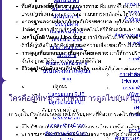
ลดโหนกคิ้ว
การผ่า
ทีมศัลยแพทย์ผู้เชี่ยวชาญเฉพาะทาง:
ทีมแพทย์ของเราประ
ลดโหนกแก้ม
การบ
ประเมินที่แม่นยำและการออกแบบการผ่าตัดเพื่อให้ได้ผล
ปรับรูปกราม
นิ้วหัว
มาตรฐานความปลอดภัยระดับโรงพยาบาล:
ทุกหัตถการจ
ปรับรูปคาง
ผ่าตัดของเราเพียบพร้อมด้วยเทคโนโลยีที่ทันสมัยและปล
ศัลยกรรมวีไลน์
ศัลยกรรมส่
เทคโนโลยี Vaser Lipo ขั้นสูง:
เราใช้เทคโนโลยี Vaser ขั
เสริมหน้าผาก
การซ
ตัวได้เร็วยิ่งขึ้น อีกทั้งยังช่วยลดความเสี่ยงของการเกิดผ
เสริมโหนกแก้ม
การดูแลที่ออกแบบมาเพื่อคุณโดยเฉพาะ:
เราให้การปรึก
เสริมคาง
การตั
มั่นใจว่าจะได้รับประสบการณ์ที่ดีที่สุด
ศัลยกรรมเลื่อนคาง
รีวิวดูดไขมันต้นแขนที่น่าเชื่อถือ:
ผลลัพธ์อันโดดเด่นแล
ปรับโครงหน้าให้ดูเป็น
การผ่าตั
ชาย
(Hemorr
ปลูกผม
การผ่าต
ปลูกผมแบบ FUE
(Gyn
ใครคือผู้ที่เหมาะสำหรับการดูดไขมันต้น
กา
ปลูกผมแบบ FUT
(H
ศัลยกรรมหน้าอก
การดูดไขมันต้นแขนเหมาะสำหรับบุคคลที่ต้องการลดไขมันที่ต้
การผ่
เสริมหน้าอก
ยกกระชับหน้าอก
มีไขมันสะสมเฉพาะที่บริเวณต้นแขน ในขณะที่ส่วนอื่นๆ 
การผ่
ศัลยกรรมตัดหน้าอก
พยายามออกกำลังกายแล้วแต่ไม่สามารถลดไขมันที่แขน
ศัลยกรรมตก
(FTM)