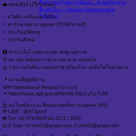
คืนความหวังสู่การเป็นแม่…ด้วยนวัตกรรม
💼 แคชเชียร์ (1 ตำแหน่ง)
ฟื้นฟูรังไข่ ✨ (Ovarian Regenerative
Therapy)
✨ สวัสดิการที่คุณจะได้รับ
✅ ค่ารักษาพยาบาลสูงสุด 70,000 บาท/ปี
✅ ประกันอุบัติเหตุ
✅ ประกันสังคม
🏥 ทำงานในโรงพยาบาลมาตรฐานสากล
💜 สภาพแวดล้อมการทำงานสะอาด ปลอดภัย
🤝 ร่วมงานกับทีมงานคุณภาพ พร้อมโอกาสเติบโตในสายงาน
📍 สถานที่ปฏิบัติงาน
WIH International Hospital (บางนา)
📌 https://maps.app.goo.gl/GhoRLS6LCyFjcTLB8
📩 สนใจสมัครงาน ติดต่อฝ่ายทรัพยากรบุคคล (HR)
💬 LINE : @973jjomf
☎️ โทร. 02-078-8919 ต่อ 3111 / 3063
📧 E-mail : hr.wih01@gmail.com, hr.wih02@gmail.com