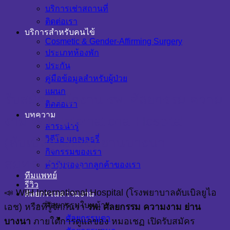
บริการเช่าสถานที่
ติดต่อเรา
บริการสำหรับคนไข้
Cosmetic & Gender-Affirming Surgery
ประเภทห้องพัก
ประกัน
คู่มือข้อมูลสำหรับผู้ป่วย
แผนก
รับสมัครพนักงาน รพ. ศัลยกรรม ความ
ติดต่อเรา
บทความ
งาม WIH International Hospital
สาระน่ารู้
วิดีโอ แกลเลอรี่
(ดับเบิลยูไอเอช) ย่านบางนา –
กิจกรรมของเรา
สมุทรปราการ
คำรับรองจากลูกค้าของเรา
ทีมแพทย์
รีวิว
📣 WIH International Hospital (โรงพยาบาลดับเบิลยูไอ
ศัลยกรรมความงาม
ศัลยกรรมใบหน้า
เอช) หรือที่รู้จักกันว่า
รพ. ศัลยกรรม ความงาม ย่าน
ศัลยกรรมตา
บางนา
ภายใต้การดูแลของ หมอเชฏ เปิดรับสมัคร