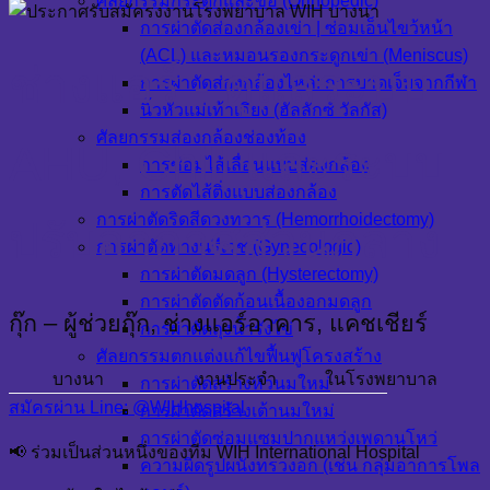
ศัลยกรรมกระดูกและข้อ (Orthopedic)
การผ่าตัดส่องกล้องเข่า | ซ่อมเอ็นไขว้หน้า
(ACL) และหมอนรองกระดูกเข่า (Meniscus)
ช่างแอร์ - ดูแลระบบ
การผ่าตัดส่องกล้องไหล่: การบาดเจ็บจากกีฬา
นิ้วหัวแม่เท้าเอียง (ฮัลลักซ์ วัลกัส)
ศัลยกรรมส่องกล้องช่องท้อง
AHU, Chill และระบบ
การซ่อมไส้เลื่อนแบบส่องกล้อง
การตัดไส้ติ่งแบบส่องกล้อง
การผ่าตัดริดสีดวงทวาร (Hemorrhoidectomy)
ปรับอากาศส่วนกลาง
การผ่าตัดทางนรีเวช (Gynecologic)
การผ่าตัดมดลูก (Hysterectomy)
การผ่าตัดตัดก้อนเนื้องอกมดลูก
กุ๊ก – ผู้ช่วยกุ๊ก, ช่างแอร์อาคาร, แคชเชียร์
การผ่าตัดถุงน้ำรังไข่
ศัลยกรรมตกแต่งแก้ไขฟื้นฟูโครงสร้าง
บางนา
งานประจำ
ในโรงพยาบาล
การผ่าตัดสร้างหัวนมใหม่
สมัครผ่าน Line: @WIHhospital
การผ่าตัดสร้างเต้านมใหม่
การผ่าตัดซ่อมแซมปากแหว่งเพดานโหว่
📢 ร่วมเป็นส่วนหนึ่งของทีม WIH International Hospital
ความผิดรูปผนังทรวงอก (เช่น กลุ่มอาการโพล