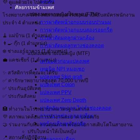
แลนด์)
💜 ดูแลด้วยใจ ไปด้วยกัน
ศัลยกรรมข้ามเพศ
แปลงเพศจากหญิงเป็นชาย (FTM)
โรงพยาบาล WIH International Hospital เปิดรับสมัครพนักงาน
การผ่าตัดหน้าอกแบบรอบปานนม
ประจำ 4 ตำแหน่ง
การผ่าตัดหน้าอกแบบสองรอยกรีด
🧹 แม่บ้าน (1 ตำแหน่ง)
การผ่าตัดมดลูกผ่านกล้อง
👨‍🍳 กุ๊ก (1 ตำแหน่ง)
การผ่าตัดมดลูกทางช่องคลอด
❄️ ช่างแอร์อาคาร (1 ตำแหน่ง)
แปลงเพศชายเป็นหญิง (MTF)
💼 แคชเชียร์ (1 ตำแหน่ง)
เตรียมตัวก่อนแปลงเพศ
เทคนิค NPI หมอเชฏ
✨ สวัสดิการที่คุณจะได้รับ
แปลงเพศ Skin graft
✅ ค่ารักษาพยาบาลสูงสุด 70,000 บาท/ปี
แปลงเพศ Colon
✅ ประกันอุบัติเหตุ
แปลงเพศ PPV
✅ ประกันสังคม
แปลงเพศ Zero Depth
ผ่าตัดอัณฑะออก ไม่ทำช่องคลอด
🏥 ทำงานในโรงพยาบาลมาตรฐานสากล
การขยายช่องคลอดเทียม
💜 สภาพแวดล้อมการทำงานสะอาด ปลอดภัย
ผลข้างเคียงหลังผ่าตัด
🤝 ร่วมงานกับทีมงานคุณภาพ พร้อมโอกาสเติบโตในสายงาน
ปรับใบหน้าให้เป็นหญิง
📍 สถานที่ปฏิบัติงาน
กรอลูกกระเดือก