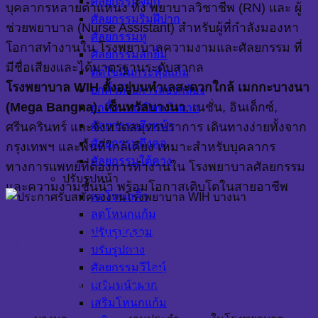
ศัลยกรรมจมูก
บุคลากรหลายตำแหน่ง ทั้ง พยาบาลวิชาชีพ (RN) และ ผู้
ศัลยกรรมริมฝีปาก
ช่วยพยาบาล (Nurse Assistant) สำหรับผู้ที่กำลังมองหา
ศัลยกรรมหู
โอกาสทำงานใน โรงพยาบาลความงามและศัลยกรรม ที่
ศัลยกรรมลักยิ้ม
มีชื่อเสียงและได้มาตรฐานระดับสากล
ตัดไขมันกระพุ้งแก้ม
โรงพยาบาล WIH ตั้งอยู่บนทำเลสะดวกใกล้ เมกกะบางนา
ยกคิ้วด้วยการส่องกล้อง
(Mega Bangna), เซ็นทรัลบางนา
, เนชั่น, อินเด็กซ์,
ยกคิ้วแบบเปิดหน้าผาก
ศัลยกรรมดึงหน้า
ศรีนครินทร์ และจังหวัดสมุทรปราการ เดินทางง่ายทั้งจาก
ศัลยกรรมดึงคอ
กรุงเทพฯ และพื้นที่ใกล้เคียง เหมาะสำหรับบุคลากร
ศัลยกรรมใต้คาง
ทางการแพทย์ที่ต้องการทำงานใน โรงพยาบาลศัลยกรรม
ปรับรูปหน้า
และความงามชั้นนำ พร้อมโอกาสเติบโตในสายอาชีพ
ลดโหนกคิ้ว
ลดโหนกแก้ม
กุ๊ก - ผู้ช่วยกุ๊ก, ช่างแอร์
ปรับรูปกราม
ปรับรูปคาง
ศัลยกรรมวีไลน์
อาคาร, แคชเชียร์
เสริมหน้าผาก
เสริมโหนกแก้ม