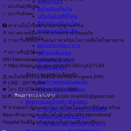
ลดขนาดเอว
✅ ประกันอุบัติเหตุ
ฉีดไขมันเสริมก้น
✅ ประกันสังคม
เสริมก้นด้วยซิลิโคน
ฉีดไขมันเสริมสะโพก
🏥 ทำงานในโรงพยาบาลมาตรฐานสากล
ลดน่องแบบไม่ผ่าตัด
💜 สภาพแวดล้อมการทำงานสะอาด ปลอดภัย
ดูดไขมัน
🤝 ร่วมงานกับทีมงานคุณภาพ พร้อมโอกาสเติบโตในสายงาน
ดูดไขมันเหนียง / คาง
📍 สถานที่ปฏิบัติงาน
ดูดไขมันต้นแขน
WIH International Hospital (บางนา)
ดูดไขมันหน้าท้อง
📌 https://maps.app.goo.gl/GhoRLS6LCyFjcTLB8
ดูดไขมันต้นขา
ศัลยกรรมจุดซ่อนเร้นหญิง
📩 สนใจสมัครงาน ติดต่อฝ่ายทรัพยากรบุคคล (HR)
ศัลยกรรมตกแต่งแคมเล็ก
💬 LINE : @973jjomf
ศัลยกรรมซ่อมแซมแคม
☎️ โทร. 02-078-8919 ต่อ 3111 / 3063
ศัลยกรรมเฉพาะทาง
📧 E-mail : hr.wih01@gmail.com, hr.wih02@gmail.com
ศัลยกรรมลดน้ำหนัก (Bariatric)
💜 หากคุณกำลังมองหาโอกาสใหม่ในองค์กรที่มั่นคง พร้อม
การผ่าตัดกระเพาะอาหารแบบสลีฟ
พัฒนาศักยภาพและเติบโตไปด้วยกัน WIH International
บอลลูนในกระเพาะอาหาร
Hospital ยินดีต้อนรับคุณมาเป็นส่วนหนึ่งของทีมเรา
การผ่าตัดบายพาสกระเพาะอาหาร