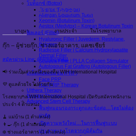
โบท็อกซ์ (Botox)
ปรับอากาศส่วนกลาง
Traptox (Barbietox)
Allergan Botulinum Toxin
Xeomin (Botulinum Toxin)
Aestox (Medytox) – Korean Botulinum Toxin
บางนา
งานประจำ
ในโรงพยาบาล
ฟิลเลอร์ (Filler)
Hyaluronic Filler | Juvederm, Restylane,
Belotero
กุ๊ก – ผู้ช่วยกุ๊ก, ช่างแอร์อาคาร, แคชเชียร์
Radiesse Filler | Calcium Hydroxylapatite
Dermal Filler
สมัครผ่าน Line: @WIHhospital
Sculptra Filler | PLLA Collagen Stimulator
Autologous Fat Grafting (Autologous Filler)
📢 ร่วมเป็นส่วนหนึ่งของทีม WIH International Hospital
เกล็ดเลือดเข้มข้น (PRP)
Face PRP
💜 ดูแลด้วยใจ ไปด้วยกัน
Hair PRP Therapy
Ulthera Therapy
Booster Therapy
โรงพยาบาล WIH International Hospital เปิดรับสมัครพนักงาน
Advanced Stem Cell Therapy
ประจำ 4 ตำแหน่ง
ฟื้นฟูหมอนรองกระดูกและข้อต่อ…โดยไม่ต้อง
ผ่าตัด
🧹 แม่บ้าน (1 ตำแหน่ง)
เปิดความหวังใหม่…ในการฟื้นฟูระบบ
👨‍🍳 กุ๊ก (1 ตำแหน่ง)
ประสาทและโรคจากภูมิคุ้มกัน
❄️ ช่างแอร์อาคาร (1 ตำแหน่ง)