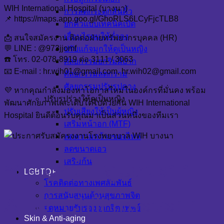
WIH International Hospital (บางนา)
การลดกระดูกสันคิ้ว
📌 https://maps.app.goo.gl/GhoRLS6LCyFjcTLB8
ยกคิ้วแบบเทคนิคเปิด
เลื่อนไรผมให้ต่ำลง
📩 สนใจสมัครงาน ติดต่อฝ่ายทรัพยากรบุคคล (HR)
💬 LINE : @973jjomf
ปรับแก้จมูกให้ดูเป็นหญิง
☎️ โทร. 02-078-8919 ต่อ 3111 / 3063
ศัลยกรรมยกริมฝีปาก
📧 E-mail : hr.wih01@gmail.com, hr.wih02@gmail.com
ศัลยกรรมลดกราม
ศัลยกรรมปรับรูปคาง
💜 หากคุณกำลังมองหาโอกาสใหม่ในองค์กรที่มั่นคง พร้อม
ปรับรูปร่างให้ดูเป็นหญิง
พัฒนาศักยภาพและเติบโตไปด้วยกัน WIH International
ปรับเสียงให้เป็นผู้หญิง
Hospital ยินดีต้อนรับคุณมาเป็นส่วนหนึ่งของทีมเรา
เสริมหน้าอก (MTF)
ลดความกว้างของไหล่
ลดขนาดเอว
เสริมก้น
ช่างแอร์ - ดูแลระบบ
LGBTQ+
โรคติดต่อทางเพศสัมพันธ์
การสนับสนุนด้านสุขภาพจิต
AHU, Chill และระบบ
จดหมายรับรองจากจิตแพทย์
Skin & Anti-aging