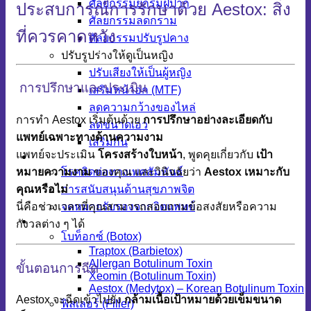
ศัลยกรรมยกริมฝีปาก
ประสบการณ์การรักษาด้วย Aestox: สิ่ง
ศัลยกรรมลดกราม
ที่ควรคาดหวัง
ศัลยกรรมปรับรูปคาง
ปรับรูปร่างให้ดูเป็นหญิง
ปรับเสียงให้เป็นผู้หญิง
การปรึกษาและประเมิน
เสริมหน้าอก (MTF)
ลดความกว้างของไหล่
การทำ Aestox เริ่มต้นด้วย
การปรึกษาอย่างละเอียดกับ
ลดขนาดเอว
แพทย์เฉพาะทางด้านความงาม
เสริมก้น
แพทย์จะประเมิน
โครงสร้างใบหน้า
, พูดคุยเกี่ยวกับ
เป้า
LGBTQ+
หมายความงาม
ของคุณ และวินิจฉัยว่า
Aestox เหมาะกับ
โรคติดต่อทางเพศสัมพันธ์
คุณหรือไม่
การสนับสนุนด้านสุขภาพจิต
นี่คือช่วงเวลาที่คุณสามารถสอบถามข้อสงสัยหรือความ
จดหมายรับรองจากจิตแพทย์
Skin & Anti-aging
กังวลต่าง ๆ ได้
โบท็อกซ์ (Botox)
Traptox (Barbietox)
Allergan Botulinum Toxin
ขั้นตอนการฉีด
Xeomin (Botulinum Toxin)
Aestox (Medytox) – Korean Botulinum Toxin
Aestox จะฉีดเข้าไปยัง
กล้ามเนื้อเป้าหมายด้วยเข็มขนาด
ฟิลเลอร์ (Filler)