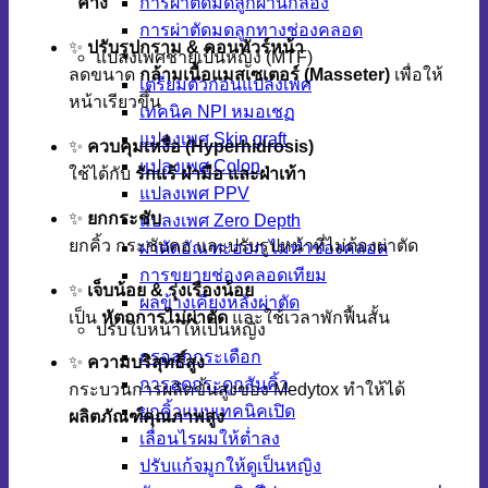
“ค้าง”
การผ่าตัดมดลูกผ่านกล้อง
การผ่าตัดมดลูกทางช่องคลอด
✨
ปรับรูปกราม & คอนทัวร์หน้า
แปลงเพศชายเป็นหญิง (MTF)
ลดขนาด
กล้ามเนื้อแมสเซเตอร์ (Masseter)
เพื่อให้
เตรียมตัวก่อนแปลงเพศ
หน้าเรียวขึ้น
เทคนิค NPI หมอเชฏ
แปลงเพศ Skin graft
✨
ควบคุมเหงื่อ (Hyperhidrosis)
แปลงเพศ Colon
ใช้ได้กับ
รักแร้ ฝ่ามือ และฝ่าเท้า
แปลงเพศ PPV
✨
ยกกระชับ
แปลงเพศ Zero Depth
ยกคิ้ว กระชับคอ และปรับรูปหน้าที่ไม่ต้องผ่าตัด
ผ่าตัดอัณฑะออก ไม่ทำช่องคลอด
การขยายช่องคลอดเทียม
✨
เจ็บน้อย & รุ่งเรืองน้อย
ผลข้างเคียงหลังผ่าตัด
เป็น
หัตถการไม่ผ่าตัด
และใช้เวลาพักฟื้นสั้น
ปรับใบหน้าให้เป็นหญิง
กรอลูกกระเดือก
✨
ความบริสุทธิ์สูง
การลดกระดูกสันคิ้ว
กระบวนการผลิตขั้นสูงของ Medytox ทำให้ได้
ยกคิ้วแบบเทคนิคเปิด
ผลิตภัณฑ์คุณภาพสูง
เลื่อนไรผมให้ต่ำลง
ปรับแก้จมูกให้ดูเป็นหญิง