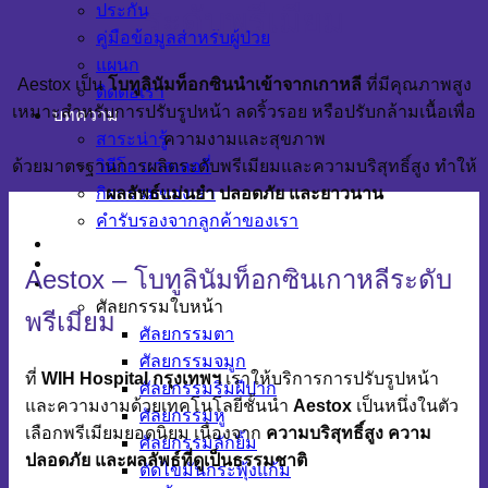
ระดับพรีเมียม
ประกัน
คู่มือข้อมูลสำหรับผู้ป่วย
แผนก
Aestox เป็น
โบทูลินัมท็อกซินนำเข้าจากเกาหลี
ที่มีคุณภาพสูง
ติดต่อเรา
เหมาะสำหรับการปรับรูปหน้า ลดริ้วรอย หรือปรับกล้ามเนื้อเพื่อ
บทความ
สาระน่ารู้
ความงามและสุขภาพ
วิดีโอ แกลเลอรี่
ด้วยมาตรฐานการผลิตระดับพรีเมียมและความบริสุทธิ์สูง ทำให้
กิจกรรมของเรา
ผลลัพธ์แม่นยำ ปลอดภัย และยาวนาน
คำรับรองจากลูกค้าของเรา
ทีมแพทย์
รีวิว
Aestox – โบทูลินัมท็อกซินเกาหลีระดับ
ศัลยกรรมความงาม
ศัลยกรรมใบหน้า
พรีเมียม
ศัลยกรรมตา
ศัลยกรรมจมูก
ที่
WIH Hospital กรุงเทพฯ
เราให้บริการการปรับรูปหน้า
ศัลยกรรมริมฝีปาก
และความงามด้วยเทคโนโลยีชั้นนำ
Aestox
เป็นหนึ่งในตัว
ศัลยกรรมหู
เลือกพรีเมียมยอดนิยม เนื่องจาก
ความบริสุทธิ์สูง ความ
ศัลยกรรมลักยิ้ม
ปลอดภัย และผลลัพธ์ที่ดูเป็นธรรมชาติ
ตัดไขมันกระพุ้งแก้ม