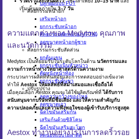
รวดเร็วและเห็นผลไว:
ใช้เวลาเพียง
10–15 นาที
และ
ปลูกผมแบบ FUT
เริ่มเห็นผลภายใน
3–7 วัน
ศัลยกรรมหน้าอก
เสริมหน้าอก
ยกกระชับหน้าอก
ความแตกต่างของ Medytox: คุณภาพ
ศัลยกรรมตัดหน้าอก (FTM)
ลดขนาดหน้าอกผู้ชาย
และนวัตกรรม
ศัลยกรรมกระชับสัดส่วน
ยกต้นแขน
Medytox เป็นที่ยอมรับในระดับโลกในด้าน
นวัตกรรมและ
ยกกระชับเนินหัวหน่าว
ความก้าวหน้าทางวิทยาศาสตร์ด้านความงาม
ตัดหนังหน้าท้อง
กระบวนการผลิตที่ทันสมัยและการทดสอบอย่างเข้มงวด
ยกกระชับต้นขา
ทำให้
Aestox ให้ผลลัพธ์ที่สม่ำเสมอและเชื่อถือได้
ปรับรูปร่าง
เมื่อคุณเลือก Aestox คุณจะได้ใช้ผลิตภัณฑ์ที่
ได้รับการ
ลดความกว้างของไหล่
สนับสนุนจากบริษัทที่มีชื่อเสียง และให้ความสำคัญกับ
ลดขนาดเอว
ความปลอดภัยและความพึงพอใจของผู้เข้ารับบริการสูงสุด
ฉีดไขมันเสริมก้น
เสริมก้นด้วยซิลิโคน
ฉีดไขมันเสริมสะโพก
Aestox ทำงานอย่างไรในการลดริ้วรอย
ลดน่องแบบไม่ผ่าตัด