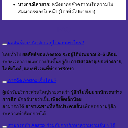
บางกรณีหายาก:
หนังตาตกชั่วคราวหรือความไม่
สมมาตรของใบหน้า (โดยทั่วไปหายเอง)
FAQ
ผลลัพธ์ของ Aestox อยู่ได้นานเท่าไหร่?
โดยทั่วไป
ผลลัพธ์ของ Aestox จะอยู่ได้ประมาณ 3–6 เดือน
ระยะเวลาอาจแตกต่างกันขึ้นอยู่กับ
การเผาผลาญของร่างกาย,
ไลฟ์สไตล์, และบริเวณที่ทำการรักษา
การฉีด Aestox เจ็บไหม?
ผู้เข้ารับบริการส่วนใหญ่รายงานว่า
รู้สึกไม่เจ็บมากนักระหว่าง
การฉีด
มักอธิบายว่าเป็น
เพียงจิ๊ดเล็กน้อย
สามารถใช้
ยาชาเฉพาะที่หรือประคบเย็น
เพื่อลดความรู้สึก
ระหว่างทำหัตถการได้
สามารถทำ Aestox ร่วมกับการรักษาความงามอื่น ๆ ได้