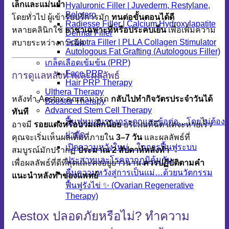
เล็กและแม่นยำ
Hyaluronic Filler | Juvederm, Restylane,
Belotero
โดยทั่วไป ผู้เข้ารับบริการมัก
ทนต่อขั้นตอนได้ดี
Radiesse Filler | Calcium Hydroxylapatite
หลายคลินิกใช้
ยาชาเฉพาะที่หรือประคบเย็น
เพื่อเพิ่มความ
Dermal Filler
Sculptra Filler | PLLA Collagen Stimulator
สบายระหว่างการฉีด
Autologous Fat Grafting (Autologous Filler)
เกล็ดเลือดเข้มข้น (PRP)
Face PRP
การดูแลหลังทำและผลลัพธ์
Hair PRP Therapy
Ulthera Therapy
หลังทำ Aestox คุณสามารถ
กลับไปทำกิจวัตรประจำวันได้
Booster Therapy
Advanced Stem Cell Therapy
ทันที
ฟื้นฟูหมอนรองกระดูกและข้อต่อ…โดยไม่ต้อง
อาจมี
รอยแดงหรือบวมเล็กน้อย
บริเวณที่ฉีด แต่จะหายเร็ว
ผ่าตัด
คุณจะเริ่มเห็นผลเต็มที่ภายใน
3–7 วัน
และผลลัพธ์ที่
เปิดความหวังใหม่…ในการฟื้นฟูระบบ
สมบูรณ์มักปรากฏ
ประมาณ 2 สัปดาห์หลังทำ
ประสาทและโรคจากภูมิคุ้มกัน
เพื่อผลลัพธ์ที่ดีที่สุดและคงอยู่ยาวนาน
ควรปฏิบัติตามคำ
คืนความหวังสู่การเป็นแม่…ด้วยนวัตกรรม
แนะนำหลังทำของแพทย์
ฟื้นฟูรังไข่ ✨ (Ovarian Regenerative
Therapy)
Aestox ปลอดภัยหรือไม่? ทำความ