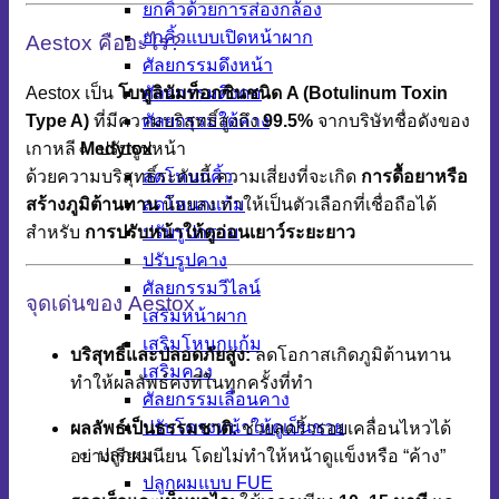
ยกคิ้วด้วยการส่องกล้อง
ยกคิ้วแบบเปิดหน้าผาก
Aestox คืออะไร?
ศัลยกรรมดึงหน้า
ศัลยกรรมดึงคอ
Aestox เป็น
โบทูลินัมท็อกซินชนิด A (Botulinum Toxin
ศัลยกรรมใต้คาง
Type A)
ที่มีความบริสุทธิ์สูงถึง
99.5%
จากบริษัทชื่อดังของ
ปรับรูปหน้า
เกาหลี
Medytox
ลดโหนกคิ้ว
ด้วยความบริสุทธิ์ระดับนี้ ความเสี่ยงที่จะเกิด
การดื้อยาหรือ
ลดโหนกแก้ม
สร้างภูมิต้านทาน
น้อยลง ทำให้เป็นตัวเลือกที่เชื่อถือได้
ปรับรูปกราม
สำหรับ
การปรับหน้าให้ดูอ่อนเยาว์ระยะยาว
ปรับรูปคาง
ศัลยกรรมวีไลน์
จุดเด่นของ Aestox
เสริมหน้าผาก
เสริมโหนกแก้ม
บริสุทธิ์และปลอดภัยสูง:
ลดโอกาสเกิดภูมิต้านทาน
เสริมคาง
ทำให้ผลลัพธ์คงที่ในทุกครั้งที่ทำ
ศัลยกรรมเลื่อนคาง
ปรับโครงหน้าให้ดูเป็นชาย
ผลลัพธ์เป็นธรรมชาติ:
ช่วยลดริ้วรอยเคลื่อนไหวได้
ปลูกผม
อย่างเรียบเนียน โดยไม่ทำให้หน้าดูแข็งหรือ “ค้าง”
ปลูกผมแบบ FUE