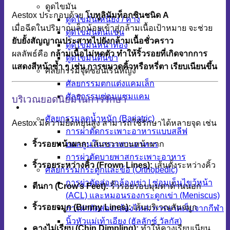
ดูดไขมัน
Aestox ประกอบด้วย
โบทูลินัมท็อกซินชนิด A
ดูดไขมันเหนียง / คาง
เมื่อฉีดในปริมาณเล็กน้อยเข้าสู่กล้ามเนื้อเป้าหมาย จะช่วย
ดูดไขมันต้นแขน
ยับยั้งสัญญาณประสาทไปยังกล้ามเนื้อชั่วคราว
ดูดไขมันหน้าท้อง
ผลลัพธ์คือ
กล้ามเนื้อไม่หดตัว ทำให้ริ้วรอยที่เกิดจากการ
ดูดไขมันต้นขา
แสดงสีหน้าซ้ำ ๆ เช่น การขมวดคิ้วหรือหรี่ตา เรียบเนียนขึ้น
ศัลยกรรมจุดซ่อนเร้นหญิง
ศัลยกรรมตกแต่งแคมเล็ก
ศัลยกรรมซ่อมแซมแคม
บริเวณยอดนิยมในการรักษา
ศัลยกรรมเฉพาะทาง
ศัลยกรรมลดน้ำหนัก (Bariatric)
Aestox มีความยืดหยุ่นสูง สามารถใช้รักษาได้หลายจุด เช่น
การผ่าตัดกระเพาะอาหารแบบสลีฟ
ริ้วรอยหน้าผาก:
เส้นขวางบนหน้าผาก
บอลลูนในกระเพาะอาหาร
การผ่าตัดบายพาสกระเพาะอาหาร
ริ้วรอยระหว่างคิ้ว (Frown Lines):
เส้นตั้งระหว่างคิ้ว
ศัลยกรรมกระดูกและข้อ (Orthopedic)
การผ่าตัดส่องกล้องเข่า | ซ่อมเอ็นไขว้หน้า
ตีนกา (Crow’s Feet):
ริ้วรอยรอบมุมตาด้านนอก
(ACL) และหมอนรองกระดูกเข่า (Meniscus)
ริ้วรอยจมูก (Bunny Lines):
เส้นบริเวณสันจมูก
การผ่าตัดส่องกล้องไหล่: การบาดเจ็บจากกีฬา
นิ้วหัวแม่เท้าเอียง (ฮัลลักซ์ วัลกัส)
คางไม่เรียบ (Chin Dimpling):
ทำให้คางเรียบเนียน