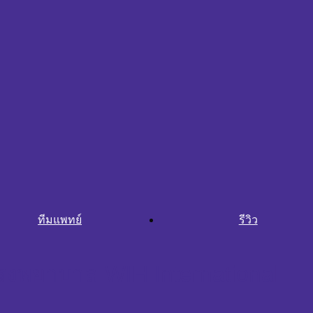
ทีมแพทย์
รีวิว
รงพยาบาล WIH International