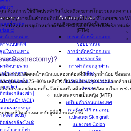
ดต่อเรา
ุณ ตั้งแต่การใช้ชีวิตประจำวัน ไปจนถึงสุขภาพโดยรวมและความมั่น
เฉพาะทาง
ศัลยกรรมข้ามเพศ
strectomy อาจเป็นคำตอบที่เปลี่ยนชีวิตคุณได้จริง ที่โรงพยาบาล W
รมลดน้ำหนัก
แปลงเพศจากหญิงเป็นชาย
ถช่วยให้คุณบรรลุเป้าหมายด้านน้ำหนักได้อย่างมีประสิทธิภาพแล
riatric)
(FTM)
ผ่าตัดกระเพาะ
การผ่าตัดหน้าอกแบบ
หารแบบสลีฟ
รอบปานนม
ลูนในกระเพาะ
การผ่าตัดหน้าอกแบบ
eve Gastrectomy)?
อาหาร
สองรอยกรีด
ผ่าตัดบายพาส
การผ่าตัดมดลูกผ่าน
ะเพาะอาหาร
กล้อง
ve เป็นการผ่าตัดลดน้ำหนักแบบส่องกล้องที่มีการรุกล้ำน้อย ซึ่งออ
กระดูกและข้อ
การผ่าตัดมดลูกทางช่อง
ารออกประมาณ 75–80% เหลือไว้เป็นกระเพาะทรงยาวคล้ายกล้วย เมื
hopedic)
คลอด
รู้สึกอิ่มเร็วและอิ่มนานขึ้น จึงเป็นเครื่องมือที่ทรงพลังมากใน
ตัดส่องกล้องเข่า |
แปลงเพศชายเป็นหญิง (MTF)
็นไขว้หน้า (ACL)
เตรียมตัวก่อนแปลงเพศ
มอนรองกระดูก
เทคนิค NPI หมอเชฏ
่ของชีวิต มักเหมาะกับผู้ที่มีลักษณะดังนี้
่า (Meniscus)
แปลงเพศ Skin graft
ตัดส่องกล้องไหล่:
แปลงเพศ Colon
าดเจ็บจากกีฬา