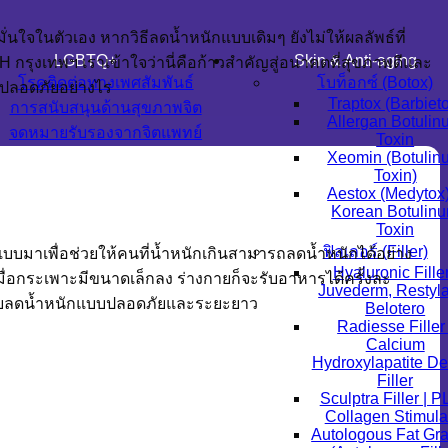
ใจในตัวเอง หากวิธีลดน้ำหนักแบบเดิมๆ ยังไม่ให้ผลลัพธ์ที่
LGBTQ+
Skin & Anti-aging
IH กรุงเทพฯ เราเข้าใจว่านี่คือก้าวสำคัญสู่อนาคตที่สุขภาพดีและ
โรคติดต่อทางเพศสัมพันธ์
โบท็อกซ์ (Botox)
ะปลอดภัยอย่างไร
Traptox (Barbiet
การสนับสนุนด้านสุขภาพจิต
Allergan Botuli
จดหมายรับรองจากจิตแพทย์
Toxin
Xeomin (Botulin
Toxin)
Aestox (Medytox
Korean Botulin
Toxin
ฟิลเลอร์ (Filler)
กแบบมาเพื่อช่วยให้คนที่น้ำหนักเกินสามารถลดน้ำหนักได้อย่าง
Hyaluronic Filler
่อกระเพาะมีขนาดเล็กลง ร่างกายก็จะรับอาหารได้ครั้งละ
Juvederm, Restyl
การช่วยลดน้ำหนักแบบปลอดภัยและระยะยาว
Belotero
Radiesse Filler 
Calcium
Hydroxylapatite D
Filler
Sculptra Filler | 
Collagen Stimula
Autologous Fat Gra