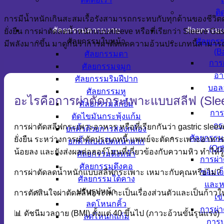
ติ
การมีน้ำหนักเกินสะสมเรื้อรังสามารถกระทบกับทุกด้านของชีวิตค
ศัลยกรรมความงาม
ศัลยกรรม
ยั่งยืน การผ่าตัดลดน้ำหนักแบบสleeve หรือที่เรียกว่า Sleeve Ga
ศัลยกรรมใบหน้า
ศัลยกร
มีพลังมากขึ้น มาดูกันว่าการผ่าตัดลดความอ้วนประเภทนี้สามาร
(Ba
ศัลยกรรมตา
การ
ศัลยกรรมจมูก
อา
ศัลยกรรมริมฝีปาก
บอล
ศัลยกรรมหู
อะไรคือการผ่าตัดกระเพาะแบบสลีฟ (Sle
ศัลยกรรมลักยิ้ม
การ
ตัดไขมันกระพุ้งแก้ม
กร
การผ่าตัดสลีฟกระเพาะอาหาร หรือที่เรียกกันว่า gastric slee
ยกคิ้วด้วยการส่องกล้อง
ศัลยกรรม
ยั่งยืน ระหว่างการผ่าตัดประเภทนี้ แพทย์จะตัดกระเพาะอาห
ยกคิ้วแบบเปิดหน้าผาก
(Ort
น้อยลง และยังส่งผลต่อฮอร์โมนที่เกี่ยวข้องกับความหิว ทำให้
ศัลยกรรมดึงหน้า
การผ่า
ศัลยกรรมดึงคอ
ซ่อมเอ
การผ่าตัดลดน้ำหนักแบบสลีฟกระเพาะ เหมาะกับคุณหรือไม่?
ศัลยกรรมใต้คาง
และห
ปรับรูปหน้า
การตัดสินใจผ่าตัดสลีฟกระเพาะเป็นเรื่องส่วนตัวและเป็นก้าวใหญ
เข
ลดโหนกคิ้ว
การผ่า
📊 ดัชนีมวลกาย (BMI) ตั้งแต่ 40 ขึ้นไป (ภาวะอ้วนขั้นรุนแรง)
ลดโหนกแก้ม
การบ