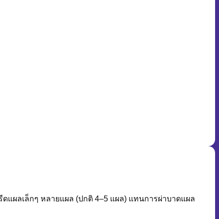
จะกรีดแผลเล็กๆ หลายแผล (ปกติ 4–5 แผล) แทนการผ่าบาดแผล