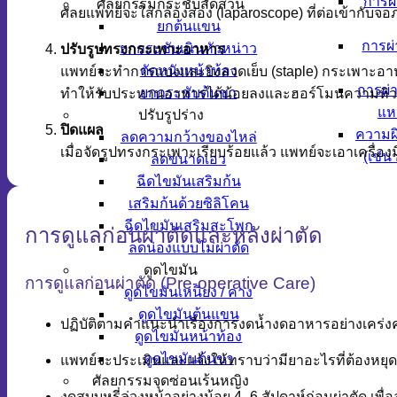
การผ
ศัลยกรรมกระชับสัดส่วน
ศัลยแพทย์จะใส่กล้องส่อง (laparoscope) ที่ต่อเข้ากับจอ
ยกต้นแขน
การผ่
ยกกระชับเนินหัวหน่าว
ปรับรูปทรงกระเพาะอาหาร
ตัดหนังหน้าท้อง
แพทย์จะทำการแบ่งและยิงลวดเย็บ (staple) กระเพาะอาห
การผ่
ยกกระชับต้นขา
ทำให้รับประทานอาหารได้น้อยลงและฮอร์โมนความหิ
แห
ปรับรูปร่าง
ปิดแผล
ความผ
ลดความกว้างของไหล่
เมื่อจัดรูปทรงกระเพาะเรียบร้อยแล้ว แพทย์จะเอาเคร
(เช่
ลดขนาดเอว
ฉีดไขมันเสริมก้น
เสริมก้นด้วยซิลิโคน
ฉีดไขมันเสริมสะโพก
การดูแลก่อนผ่าตัดและหลังผ่าตัด
ลดน่องแบบไม่ผ่าตัด
ดูดไขมัน
การดูแลก่อนผ่าตัด (Pre-operative Care)
ดูดไขมันเหนียง / คาง
ดูดไขมันต้นแขน
ปฏิบัติตามคำแนะนำเรื่องการงดน้ำงดอาหารอย่างเคร่ง
ดูดไขมันหน้าท้อง
ดูดไขมันต้นขา
แพทย์จะประเมินและแจ้งให้ทราบว่ามียาอะไรที่ต้องหยุด
ศัลยกรรมจุดซ่อนเร้นหญิง
งดสูบบุหรี่ล่วงหน้าอย่างน้อย 4–6 สัปดาห์ก่อนผ่าตัด เ