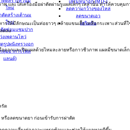
่าตัดสร้างหัวนม
เสริมหน้าอก (MTF)
ภาพ และใส่เครื่องมือผ่าตัดผ่านรูแผลเล็กๆ เหล่านั้น ทำให้ควบคุมก
ใหม่
ลดความกว้างของไหล่
าตัดสร้างเต้านม
ลดขนาดเอว
ใหม่
เสริมก้น
ารให้มีลักษณะเป็นท่อยาวๆ คล้ายแขนเสื้อ เหลือกระเพาะส่วนที่
าตัดซ่อมแซมปาก
วลดลง
ว่งเพดานโหว่
ิดรูปผนังทรวงอก
ื่องมือออกและปิดแผลด้วยไหมละลายหรือกาวชีวภาพ แผลมีขนาดเล็ก
น กลุ่มอาการโพล
แลนด์)
ครัด
 หรือลดขนาดยา ก่อนเข้ารับการผ่าตัด
พื่อลดความเสี่ยงต่อภาวะแทรกซ้อนและช่วยให้แผลหายดีขึ้น