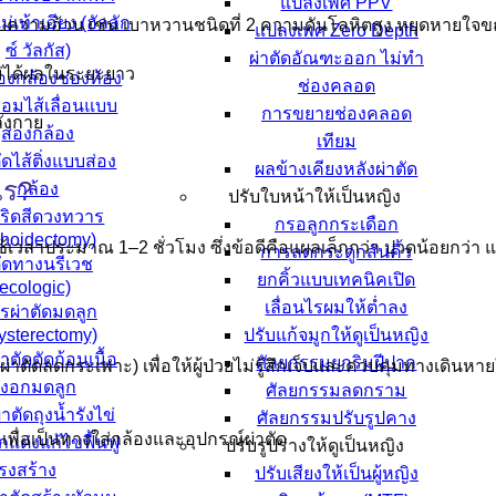
แปลงเพศ PPV
แม่เท้าเอียง (ฮัลลัก
้องกับความอ้วน เช่น เบาหวานชนิดที่ 2 ความดันโลหิตสูง หยุดหายใ
แปลงเพศ Zero Depth
ซ์ วัลกัส)
ผ่าตัดอัณฑะออก ไม่ทำ
ไม่ได้ผลในระยะยาว
องกล้องช่องท้อง
ช่องคลอด
่อมไส้เลื่อนแบบ
การขยายช่องคลอด
ังกาย
ส่องกล้อง
เทียม
ดไส้ติ่งแบบส่อง
ผลข้างเคียงหลังผ่าตัด
ไร?
กล้อง
ปรับใบหน้าให้เป็นหญิง
ดริดสีดวงทวาร
กรอลูกกระเดือก
hoidectomy)
ใช้เวลาประมาณ 1–2 ชั่วโมง ซึ่งข้อดีคือแผลเล็กกว่า ปวดน้อยกว่า แล
การลดกระดูกสันคิ้ว
ัดทางนรีเวช
ยกคิ้วแบบเทคนิคเปิด
ecologic)
เลื่อนไรผมให้ต่ำลง
รผ่าตัดมดลูก
ysterectomy)
ปรับแก้จมูกให้ดูเป็นหญิง
าตัดตัดก้อนเนื้อ
ศัลยกรรมยกริมฝีปาก
าตัดลดกระเพาะ) เพื่อให้ผู้ป่วยไม่รู้สึกเจ็บและควบคุมทางเดินหาย
งอกมดลูก
ศัลยกรรมลดกราม
าตัดถุงน้ำรังไข่
ศัลยกรรมปรับรูปคาง
พื่อเป็นทางใส่กล้องและอุปกรณ์ผ่าตัด
แต่งแก้ไขฟื้นฟู
ปรับรูปร่างให้ดูเป็นหญิง
รงสร้าง
ปรับเสียงให้เป็นผู้หญิง