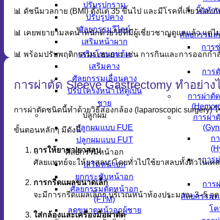
ปรับรูปกราม
นิ้วหัว
📊 ดัชนีมวลกาย (BMI) ตั้งแต่ 35 ขึ้นไป และมีโรคที่เกี่ยวข
ปรับรูปคาง
ศัลยกรรมวีไลน์
📊 เคยพยายามลดน้ำหนักด้วยวิธีที่มีผู้เชี่ยวชาญดูแลแล้ว แต่
ศัลยกรรมส่
เสริมหน้าผาก
การซ
เสริมโหนกแก้ม
📊 พร้อมปรับพฤติกรรมระยะยาว เช่น การกินและการออกกำล
เสริมคาง
การตั
ศัลยกรรมเลื่อนคาง
การผ่าตัด Sleeve Gastrectomy ทำอย่าง
ปรับโครงหน้าให้ดูเป็น
การผ่าตั
ชาย
(Hemorr
การผ่าตัดชนิดนี้ทำด้วยวิธีส่องกล้อง (laparoscopic surgery) 
ปลูกผม
การผ่าต
ปลูกผมแบบ FUE
(Gyn
ขั้นตอนหลักๆ มีดังนี้
กา
ปลูกผมแบบ FUT
(H
การให้ยาชา/ยาสลบ
ศัลยกรรมหน้าอก
การผ่
ศัลยแพทย์จะให้ยาสลบ (โดยทั่วไปใช้ยาสลบทั้งตัวในเคสผ่
เสริมหน้าอก
ยกกระชับหน้าอก
การกรีดแผลขนาดเล็ก
การผ่
ศัลยกรรมตัดหน้าอก
จะมีการกรีดแผลเล็กๆ บริเวณหน้าท้องประมาณ 3–5 จุด เ
ศัลยกรรมตก
(FTM)
โค
ลดขนาดหน้าอกผู้ชาย
ใส่กล้องและเครื่องมือผ่าตัด