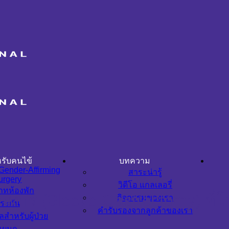
รับคนไข้
บทความ
Gender-Affirming
สาระน่ารู้
urgery
วิดีโอ แกลเลอรี่
ภทห้องพัก
าร (Sleeve Gastrectomy) ที่โ
กิจกรรมของเรา
ระกัน
คำรับรองจากลูกค้าของเรา
ูลสำหรับผู้ป่วย
แผนก