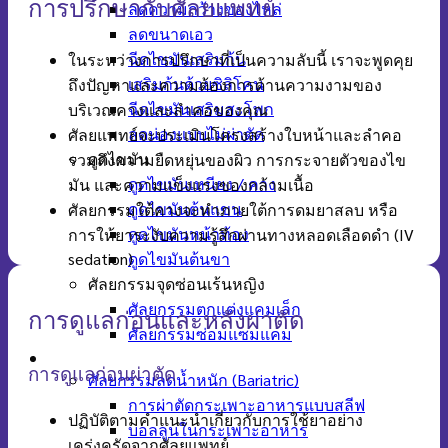
การปรึกษากับศัลยแพทย์
ลดความกว้างของไหล่
ลดขนาดเอว
ฉีดไขมันเสริมก้น
ในระหว่างการปรึกษาที่เป็นความลับนี้ เราจะพูดคุย
เสริมก้นด้วยซิลิโคน
ถึงปัญหาและความต้องการด้านความงามของ
ฉีดไขมันเสริมสะโพก
บริเวณคางและลำคอของคุณ
ลดน่องแบบไม่ผ่าตัด
ศัลยแพทย์จะประเมินโครงสร้างใบหน้าและลำคอ
ดูดไขมัน
รวมถึงความยืดหยุ่นของผิว การกระจายตัวของไข
ดูดไขมันเหนียง / คาง
มัน และความแข็งแรงของกล้ามเนื้อ
ดูดไขมันต้นแขน
ศัลยกรรมใต้คางจะทำภายใต้การดมยาสลบ หรือ
ดูดไขมันหน้าท้อง
การให้ยาระงับความรู้สึกผ่านทางหลอดเลือดดำ (IV
ดูดไขมันต้นขา
sedation)
ศัลยกรรมจุดซ่อนเร้นหญิง
ศัลยกรรมตกแต่งแคมเล็ก
การดูแลก่อนและหลังผ่าตัด
ศัลยกรรมซ่อมแซมแคม
ศัลยกรรมเฉพาะทาง
การดูแลก่อนผ่าตัด
ศัลยกรรมลดน้ำหนัก (Bariatric)
การผ่าตัดกระเพาะอาหารแบบสลีฟ
ปฏิบัติตามคำแนะนำเกี่ยวกับการใช้ยาอย่าง
บอลลูนในกระเพาะอาหาร
เคร่งครัดจากศัลยแพทย์