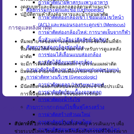
การผ่าตัดบายพาสกระเพาะอาหาร
งดสูบบุหรี่และดื่มแอลกอฮอล์ตามคำแนะนำ
ศัลยกรรมกระดูกและข้อ (Orthopedic)
ปฏิบัติตามคำสั่งงดอาหารและน้ำก่อนผ่าตัด
การผ่าตัดส่องกล้องเข่า | ซ่อมเอ็นไขว้หน้า
(ACL) และหมอนรองกระดูกเข่า (Meniscus)
การดูแลหลังผ่าตัด
การผ่าตัดส่องกล้องไหล่: การบาดเจ็บจากกีฬา
นิ้วหัวแม่เท้าเอียง (ฮัลลักซ์ วัลกัส)
ทีมพยาบาลของเราจะดูแลอย่างใกล้ชิดในพื้นที่พัก
ศัลยกรรมส่องกล้องช่องท้อง
ฟื้น พร้อมให้คำแนะนำเฉพาะสำหรับการดูแลหลัง
การซ่อมไส้เลื่อนแบบส่องกล้อง
ผ่าตัด
การตัดไส้ติ่งแบบส่องกล้อง
จะมีการติดตั้งผ้าพันแผลเล็ก ๆ บริเวณแผลผ่าตัด
การผ่าตัดริดสีดวงทวาร (Hemorrhoidectomy)
แพทย์จะจ่ายยาแก้ปวดเพื่อบรรเทาอาการไม่สบาย
การผ่าตัดทางนรีเวช (Gynecologic)
ตัว
การผ่าตัดมดลูก (Hysterectomy)
มีนัดติดตามผลกับศัลยแพทย์เป็นประจำเพื่อประเมิน
การผ่าตัดตัดก้อนเนื้องอกมดลูก
การฟื้นฟูและความสำเร็จของการรักษา
การผ่าตัดถุงน้ำรังไข่
ศัลยกรรมตกแต่งแก้ไขฟื้นฟูโครงสร้าง
ช่วงเวลาการพักฟื้น
การผ่าตัดสร้างหัวนมใหม่
การผ่าตัดสร้างเต้านมใหม่
สัปดาห์ที่
1:
การพักผ่อนเป็นสิ่งสำคัญ ควรเดินเบาๆ เพื่อ
การผ่าตัดซ่อมแซมปากแหว่งเพดานโหว่
ช่วยระบบไหลเวียนเลือด หลีกเลี่ยงกิจกรรมที่ใช้แรงมาก