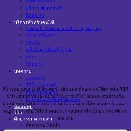
ร่วมงานกับเรา
บริการเช่าสถานที่
ติดต่อเรา
บริการสำหรับคนไข้
Cosmetic & Gender-Affirming Surgery
ประเภทห้องพัก
ประกัน
คู่มือข้อมูลสำหรับผู้ป่วย
ศัลยกรรมใต้คาง ที่โรงพยาบาล WIH
แผนก
อินเตอร์เนชั่นแนล: เสริมกรอบหน้าและลำ
ติดต่อเรา
บทความ
คอให้ดูอ่อนเยาว์ขึ้น
สาระน่ารู้
วิดีโอ แกลเลอรี่
ที่โรงพยาบาล WIH อินเตอร์เนชั่นแนล ศัลยกรรมใต้คางเป็นวิธีที่
กิจกรรมของเรา
มีประสิทธิภาพและแม่นยำในการแก้ไขไขมันสะสมส่วนเกิน
คำรับรองจากลูกค้าของเรา
ผิวหนังหย่อนคล้อย หรือกล้ามเนื้ออ่อนแรงใต้คางและบริเวณลำ
ทีมแพทย์
คอส่วนบน เพื่อให้ได้ลำคอและกรอบหน้าที่ดูเป็นธรรมชาติและ
รีวิว
สวยงาม
ศัลยกรรมความงาม
ศัลยกรรมใบหน้า