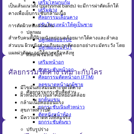
เสริมโหนกแก้ม
เป็นเส้นแนวตั้ง (platysmal bands) จะมีการผ่าตัดเล็กใต้
เสริมคาง
คางเพื่อเย็บกระชับกล้ามเนื้อ
ศัลยกรรมเลื่อนคาง
ปรับโครงหน้าให้ดูเป็นชาย
การตัดผิวหนังส่วนเกิน
ปลูกผม
สำหรับคนที่มีผิวหนังหย่อนคล้อยมากใต้คางและลำคอ
ปลูกผมแบบ FUE
ส่วนบน ผิวหนังส่วนเกินจะถูกตัดออกอย่างระมัดระวัง โดย
ปลูกผมแบบ FUT
แผลผ่าตัดจะอยู่ใต้คางหรือหลังหู
ศัลยกรรมหน้าอก
เสริมหน้าอก
ยกกระชับหน้าอก
ศัลยกรรมใต้คาง เหมาะกับใคร
ศัลยกรรมตัดหน้าอก (FTM)
ลดขนาดหน้าอกผู้ชาย
มีไขมันสะสมเฉพาะจุดใต้คาง
ศัลยกรรมกระชับสัดส่วน
ผิวหนังบริเวณลำคอหย่อนคล้อย
ยกต้นแขน
กล้ามเนื้อคออ่อนแรง
ยกกระชับเนินหัวหน่าว
สุขภาพทั่วไปดี
ตัดหนังหน้าท้อง
มีความคาดหวังที่สมจริง
ยกกระชับต้นขา
ปรับรูปร่าง