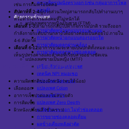
ความผิดรูปผนังทรวงอก (เช่น กลุ่มอาการโพล
เช่น การก้มหรือบิดคอ
แลนด์)
สัปดาห์ที่
2-4:
ผู้ป่วยส่วนใหญ่สามารถกลับไปทำงานเบาๆ
ศัลยกรรมข้ามเพศ
หรือทำกิจกรรมสังคมที่ไม่หนักได้
แปลงเพศจากหญิงเป็นชาย (FTM)
เดือนที่
1-3:
สามารถกลับไปทำกิจกรรมปกติ รวมถึงออก
การผ่าตัดหน้าอกแบบรอบปานนม
กำลังกายระดับปานกลางได้อย่างค่อยเป็นค่อยไป ภายใน
การผ่าตัดหน้าอกแบบสองรอยกรีด
4-6 สัปดาห์
การผ่าตัดมดลูกผ่านกล้อง
เดือนที่
6-12:
อาการบวมจะหายเป็นปกติทั้งหมด และจะ
การผ่าตัดมดลูกทางช่องคลอด
เห็นรูปทรงคางและลำคอที่เรียบสวยอย่างชัดเจน
แปลงเพศชายเป็นหญิง (MTF)
ความเสี่ยงที่อาจเกิดขึ้นได้
เตรียมตัวก่อนแปลงเพศ
เทคนิค NPI หมอเชฏ
แปลงเพศ Skin graft
ความผิดปกติของผิวหนัง (พบได้น้อย)
แปลงเพศ Colon
เลือดออก
แปลงเพศ PPV
อาการเจ็บปวดและไม่สบายตัว
แปลงเพศ Zero Depth
การติดเชื้อ
ผ่าตัดอัณฑะออก ไม่ทำช่องคลอด
ผิวหนังเปลี่ยนสี (ชั่วคราว)
การขยายช่องคลอดเทียม
ผลข้างเคียงหลังผ่าตัด