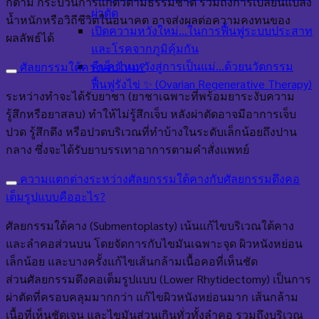
ก็ตาม กระบวนการแก่ตัวตามธรรมชาติ รวมถึงการเปลี่ยนแปลง
ผ่าตัด
น้ำหนักหรือวิถีชีวิตในอนาคต อาจส่งผลต่อความคงทนของ
เปิดความหวังใหม่…ในการฟื้นฟูระบบประสาท
ผลลัพธ์ได้
และโรคจากภูมิคุ้มกัน
คืนความหวังสู่การเป็นแม่…ด้วยนวัตกรรม
ศัลยกรรมใต้คางเจ็บไหม?
ฟื้นฟูรังไข่ ✨ (Ovarian Regenerative Therapy)
ระหว่างทำจะได้รับยาชา (ยาชาเฉพาะที่พร้อมยาระงับความ
รู้สึกหรือยาสลบ) ทำให้ไม่รู้สึกเจ็บ หลังผ่าตัดอาจมีอาการเจ็บ
ปวด รู้สึกตึง หรือปวดบริเวณที่ทำบ้างในระดับเล็กน้อยถึงปาน
กลาง ซึ่งจะได้รับยาบรรเทาอาการตามคำสั่งแพทย์
ความแตกต่างระหว่างศัลยกรรมใต้คางกับศัลยกรรมดึงคอ
เต็มรูปแบบคืออะไร?
ศัลยกรรมใต้คาง (Submentoplasty) เน้นแก้ไขบริเวณใต้คาง
และลำคอส่วนบน โดยจัดการกับไขมันเฉพาะจุด ผิวหนังหย่อน
เล็กน้อย และบางครั้งแก้ไขเส้นกล้ามเนื้อคอที่เห็นชัด
ส่วนศัลยกรรมดึงคอเต็มรูปแบบ (Lower Rhytidectomy) เป็นการ
ผ่าตัดที่ครอบคลุมมากกว่า แก้ไขผิวหนังหย่อนมาก เส้นกล้าม
เนื้อที่เห็นชัดเจน และไขมันส่วนเกินทั่วทั้งลำคอ รวมถึงบริเวณ