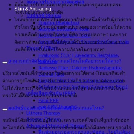
จดหมายรับรองจากจิตแพทย์
มีแผนการรักษาเฉพาะบุคคล พร้อมการดูแลแบบครบ
Skin & Anti-aging
วงจรก่อนและหลังผ่าตัด
โบท็อกซ์ (Botox)
โรงพยาบาล WIH เป็นจุดหมายอันดับหนึ่งสำหรับผู้ป่วยจาก
Traptox (Barbietox)
ทั่วโลก ทีมบริการผู้ป่วยต่างประเทศของเราพร้อมให้ความ
Allergan Botulinum Toxin
ช่วยเหลือด้านการเดินทาง ที่พัก การแปลภาษา และการ
Xeomin (Botulinum Toxin)
Aestox (Medytox) – Korean Botulinum Toxin
จัดการด้านต่างๆ เพื่อให้คุณได้รับประสบการณ์ทางการ
ฟิลเลอร์ (Filler)
แพทย์ที่ราบรื่นและไร้ความกังวลในกรุงเทพฯ
FAQ
Hyaluronic Filler | Juvederm, Restylane,
สามารถกำจัดไขมันได้มากแค่ไหนในศัลยกรรมใต้คาง?
Belotero
Radiesse Filler | Calcium Hydroxylapatite
ปริมาณไขมันที่กำจัดออกในศัลยกรรมใต้คาง (โดยปกติจะทำ
Dermal Filler
Sculptra Filler | PLLA Collagen Stimulator
ผ่านการดูดไขมัน) จะปรับตามความต้องการของแต่ละบุคคล
Autologous Fat Grafting (Autologous Filler)
ไม่ได้เน้นการกำจัดไขมันจำนวนมากที่สุด แต่เน้นการปรับรูป
เกล็ดเลือดเข้มข้น (PRP)
ทรงให้ได้สัดส่วนและดูเป็นธรรมชาติ
Face PRP
Hair PRP Therapy
ผลลัพธ์ของศัลยกรรมใต้คางอยู่ได้นานแค่ไหน?
Ulthera Therapy
Booster Therapy
ผลลัพธ์โดยทั่วไปจะอยู่ได้นาน เพราะเซลล์ไขมันที่ถูกกำจัดออก
Advanced Stem Cell Therapy
จะไม่กลับมาใหม่ และการกระชับกล้ามเนื้อก็มีผลคงทน อย่างไร
ฟื้นฟูหมอนรองกระดูกและข้อต่อ…โดยไม่ต้อง