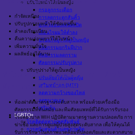
ประโยชน์ของศัลยกรรมใต้คาง
ปรับใบหน้าให้เป็นหญิง
กรอลูกกระเดือก
กำจัดเหนียง
การลดกระดูกสันคิ้ว
ปรับรูปกรอบหน้าให้ชัดเจนขึ้น
ยกคิ้วแบบเทคนิคเปิด
ลำคอเรียบเนียน
เลื่อนไรผมให้ต่ำลง
คืนความอ่อนเยาว์ให้ใบหน้า
ปรับแก้จมูกให้ดูเป็นหญิง
เพิ่มความมั่นใจ
ศัลยกรรมยกริมฝีปาก
ผลลัพธ์อยู่ได้นาน
ศัลยกรรมลดกราม
ศัลยกรรมปรับรูปคาง
ปรับรูปร่างให้ดูเป็นหญิง
ทำไมต้องเลือกโรงพยาบาล WIH สำหรับ
ปรับเสียงให้เป็นผู้หญิง
เสริมหน้าอก (MTF)
ศัลยกรรมใต้คางของคุณ?
ลดความกว้างของไหล่
ลดขนาดเอว
ห้องผ่าตัดมาตรฐานระดับสากล พร้อมด้วยเครื่องมือ
เสริมก้น
ศัลยกรรมที่ทันสมัย และทีมศัลยแพทย์ที่ได้รับการรับรอง
LGBTQ+
โรงพยาบาล WIH ปฏิบัติตามมาตรฐานความปลอดภัย การ
โรคติดต่อทางเพศสัมพันธ์
ฆ่าเชื้อ และการดูแลผู้ป่วยสูงสุดระดับสากล เพื่อให้คุณได้
การสนับสนุนด้านสุขภาพจิต
รับการรักษาในสภาพแวดล้อมที่ปลอดภัยและสะดวกสบาย