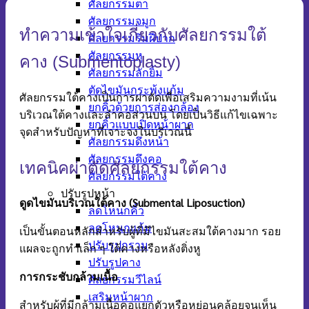
ศัลยกรรมตา
ศัลยกรรมจมูก
ทำความเข้าใจเกี่ยวกับศัลยกรรมใต้
ศัลยกรรมริมฝีปาก
ศัลยกรรมหู
คาง (Submentoplasty)
ศัลยกรรมลักยิ้ม
ตัดไขมันกระพุ้งแก้ม
ศัลยกรรมใต้คางเป็นการผ่าตัดเพื่อเสริมความงามที่เน้น
ยกคิ้วด้วยการส่องกล้อง
บริเวณใต้คางและลำคอส่วนบน โดยเป็นวิธีแก้ไขเฉพาะ
ยกคิ้วแบบเปิดหน้าผาก
จุดสำหรับปัญหาที่เจาะจงในบริเวณนี้
ศัลยกรรมดึงหน้า
ศัลยกรรมดึงคอ
เทคนิคผ่าตัดศัลยกรรมใต้คาง
ศัลยกรรมใต้คาง
ปรับรูปหน้า
ดูดไขมันบริเวณใต้คาง (
Submental Liposuction)
ลดโหนกคิ้ว
ลดโหนกแก้ม
เป็นขั้นตอนหลักสำหรับผู้ที่มีไขมันสะสมใต้คางมาก รอย
ปรับรูปกราม
แผลจะถูกทำเล็ก ๆ ใต้คางหรือหลังติ่งหู
ปรับรูปคาง
การกระชับกล้ามเนื้อ
ศัลยกรรมวีไลน์
เสริมหน้าผาก
สำหรับผู้ที่มีกล้ามเนื้อคอแยกตัวหรือหย่อนคล้อยจนเห็น