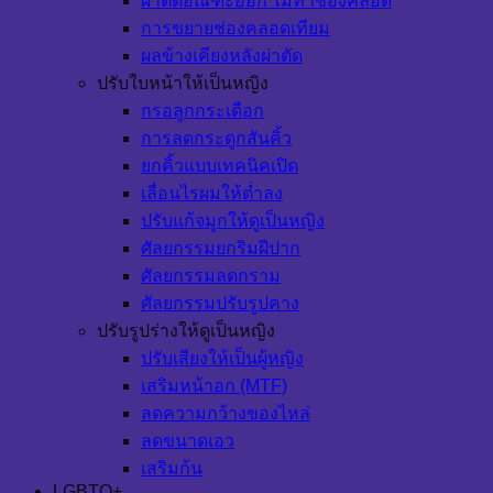
ผ่าตัดอัณฑะออก ไม่ทำช่องคลอด
การขยายช่องคลอดเทียม
ผลข้างเคียงหลังผ่าตัด
ปรับใบหน้าให้เป็นหญิง
กรอลูกกระเดือก
การลดกระดูกสันคิ้ว
ยกคิ้วแบบเทคนิคเปิด
เลื่อนไรผมให้ต่ำลง
ปรับแก้จมูกให้ดูเป็นหญิง
ศัลยกรรมยกริมฝีปาก
ศัลยกรรมลดกราม
ศัลยกรรมปรับรูปคาง
ปรับรูปร่างให้ดูเป็นหญิง
ปรับเสียงให้เป็นผู้หญิง
เสริมหน้าอก (MTF)
ลดความกว้างของไหล่
ลดขนาดเอว
เสริมก้น
LGBTQ+