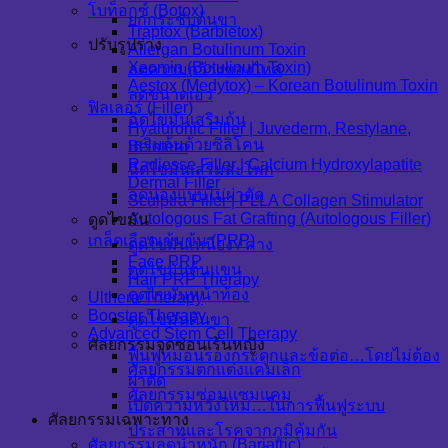
โบท็อกซ์ (Botox)
ยกกระชับต้นขา
Traptox (Barbietox)
ปรับรูปร่าง
Allergan Botulinum Toxin
Xeomin (Botulinum Toxin)
ลดความกว้างของไหล่
Aestox (Medytox) – Korean Botulinum Toxin
ลดขนาดเอว
ฟิลเลอร์ (Filler)
ฉีดไขมันเสริมก้น
Hyaluronic Filler | Juvederm, Restylane,
เสริมก้นด้วยซิลิโคน
Belotero
Radiesse Filler | Calcium Hydroxylapatite
ฉีดไขมันเสริมสะโพก
Dermal Filler
ลดน่องแบบไม่ผ่าตัด
Sculptra Filler | PLLA Collagen Stimulator
Autologous Fat Grafting (Autologous Filler)
ดูดไขมัน
เกล็ดเลือดเข้มข้น (PRP)
ดูดไขมันเหนียง / คาง
Face PRP
ดูดไขมันต้นแขน
Hair PRP Therapy
ดูดไขมันหน้าท้อง
Ulthera Therapy
Booster Therapy
ดูดไขมันต้นขา
Advanced Stem Cell Therapy
ศัลยกรรมจุดซ่อนเร้นหญิง
ฟื้นฟูหมอนรองกระดูกและข้อต่อ…โดยไม่ต้อง
ศัลยกรรมตกแต่งแคมเล็ก
ผ่าตัด
ศัลยกรรมซ่อมแซมแคม
เปิดความหวังใหม่…ในการฟื้นฟูระบบ
ศัลยกรรมเฉพาะทาง
ประสาทและโรคจากภูมิคุ้มกัน
ศัลยกรรมลดน้ำหนัก (Bariatric)