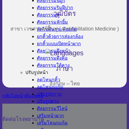
ศัลยกรรมจมูก
ศัลยกรรมริมฝีปาก
วุฒิบัตร
ศัลยกรรมหู
ศัลยกรรมลักยิ้ม
สาขา เวชศาสตร์ฟื้นฟู ( Rehabilitation Medicine )
ตัดไขมันกระพุ้งแก้ม
ยกคิ้วด้วยการส่องกล้อง
ยกคิ้วแบบเปิดหน้าผาก
ศัลยกรรมดึงหน้า
ศัลยกรรมดึงคอ
ศัลยกรรมใต้คาง
ภาษา
ปรับรูปหน้า
ลดโหนกคิ้ว
อังกฤษ – ไทย
ลดโหนกแก้ม
ปรับรูปกราม
กลับไปหน้าทีมแพทย์
ปรับรูปคาง
ศัลยกรรมวีไลน์
เสริมหน้าผาก
ติดต่อโรงพยาบาล
เสริมโหนกแก้ม