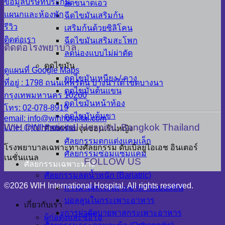
ข้อมูลบริษัทประกัน
ลดขนาดเอว
แผนกและห้องพัก
ฉีดไขมันเสริมก้น
รีวิว
เสริมก้นด้วยซิลิโคน
ติดต่อเรา
ฉีดไขมันเสริมสะโพก
ติดต่อโรงพยาบาล
ลดน่องแบบไม่ผ่าตัด
ดูดไขมัน
ดูแผนที่ Google Maps
ดูดไขมันเหนียง / คาง
ที่อยู่ : 1798 ถนนเทพรัตน บางนาใต้ เขตบางนา
ดูดไขมันต้นแขน
กรุงเทพมหานคร 10260
ดูดไขมันหน้าท้อง
โทร: 02-078-8919
ดูดไขมันต้นขา
email: info@wihhospital.com
WIH International Hospital, Bangkok Thailand
Line: @WIHhospital
ศัลยกรรมจุดซ่อนเร้นหญิง
ศัลยกรรมตกแต่งแคมเล็ก
โรงพยาบาลเฉพาะทางศัลยกรรม ดับเบิลยูไอเอช อินเตอร์
ศัลยกรรมซ่อมแซมแคม
เนชั่นแนล
FOLLOW US
ศัลยกรรมเฉพาะทาง
ศัลยกรรมลดน้ำหนัก (Bariatric)
©2026 WIH International Hospital. All rights reserved.
การผ่าตัดกระเพาะอาหารแบบสลีฟ
บอลลูนในกระเพาะอาหาร
เกี่ยวกับเรา
การผ่าตัดบายพาสกระเพาะอาหาร
ผู้ก่อตั้งและซีอีโอ