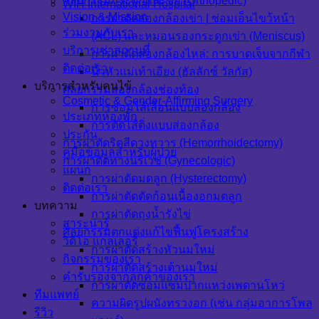
ศัลยกรรมกระดูกและข้อ (Orthopedic)
WIH International Hospital
Vision & Mission
การผ่าตัดส่องกล้องเข่า | ซ่อมเอ็นไขว้หน้า
ร่วมงานกับเรา
(ACL) และหมอนรองกระดูกเข่า (Meniscus)
บริการเช่าสถานที่
การผ่าตัดส่องกล้องไหล่: การบาดเจ็บจากกีฬา
ติดต่อเรา
นิ้วหัวแม่เท้าเอียง (ฮัลลักซ์ วัลกัส)
บริการสำหรับคนไข้
ศัลยกรรมส่องกล้องช่องท้อง
Cosmetic & Gender-Affirming Surgery
การซ่อมไส้เลื่อนแบบส่องกล้อง
ประเภทห้องพัก
การตัดไส้ติ่งแบบส่องกล้อง
ประกัน
การผ่าตัดริดสีดวงทวาร (Hemorrhoidectomy)
คู่มือข้อมูลสำหรับผู้ป่วย
การผ่าตัดทางนรีเวช (Gynecologic)
แผนก
การผ่าตัดมดลูก (Hysterectomy)
ติดต่อเรา
การผ่าตัดตัดก้อนเนื้องอกมดลูก
บทความ
การผ่าตัดถุงน้ำรังไข่
สาระน่ารู้
ศัลยกรรมตกแต่งแก้ไขฟื้นฟูโครงสร้าง
วิดีโอ แกลเลอรี่
การผ่าตัดสร้างหัวนมใหม่
กิจกรรมของเรา
การผ่าตัดสร้างเต้านมใหม่
คำรับรองจากลูกค้าของเรา
การผ่าตัดซ่อมแซมปากแหว่งเพดานโหว่
ทีมแพทย์
ความผิดรูปผนังทรวงอก (เช่น กลุ่มอาการโพล
รีวิว