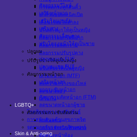
ศัลยกรรมวีไลน์
การลดกระดูกสันคิ้ว
เสริมหน้าผาก
ยกคิ้วแบบเทคนิคเปิด
เสริมโหนกแก้ม
เลื่อนไรผมให้ต่ำลง
เสริมคาง
ปรับแก้จมูกให้ดูเป็นหญิง
ศัลยกรรมเลื่อนคาง
ศัลยกรรมยกริมฝีปาก
ปรับโครงหน้าให้ดูเป็นชาย
ศัลยกรรมลดกราม
ปลูกผม
ศัลยกรรมปรับรูปคาง
ปลูกผมแบบ FUE
ปรับรูปร่างให้ดูเป็นหญิง
ปลูกผมแบบ FUT
ปรับเสียงให้เป็นผู้หญิง
ศัลยกรรมหน้าอก
เสริมหน้าอก (MTF)
เสริมหน้าอก
ลดความกว้างของไหล่
ยกกระชับหน้าอก
ลดขนาดเอว
ศัลยกรรมตัดหน้าอก (FTM)
เสริมก้น
ลดขนาดหน้าอกผู้ชาย
LGBTQ+
โรคติดต่อทางเพศสัมพันธ์
ศัลยกรรมกระชับสัดส่วน
การสนับสนุนด้านสุขภาพจิต
ยกต้นแขน
จดหมายรับรองจากจิตแพทย์
ยกกระชับเนินหัวหน่าว
Skin & Anti-aging
ตัดหนังหน้าท้อง