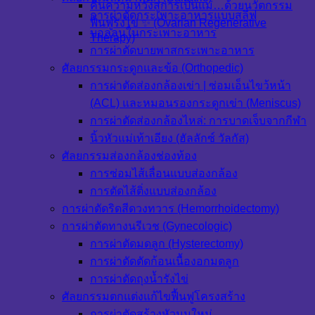
คืนความหวังสู่การเป็นแม่…ด้วยนวัตกรรม
การผ่าตัดกระเพาะอาหารแบบสลีฟ
ฟื้นฟูรังไข่ ✨ (Ovarian Regenerative
บอลลูนในกระเพาะอาหาร
Therapy)
การผ่าตัดบายพาสกระเพาะอาหาร
ศัลยกรรมกระดูกและข้อ (Orthopedic)
การผ่าตัดส่องกล้องเข่า | ซ่อมเอ็นไขว้หน้า
(ACL) และหมอนรองกระดูกเข่า (Meniscus)
การผ่าตัดส่องกล้องไหล่: การบาดเจ็บจากกีฬา
นิ้วหัวแม่เท้าเอียง (ฮัลลักซ์ วัลกัส)
ศัลยกรรมส่องกล้องช่องท้อง
การซ่อมไส้เลื่อนแบบส่องกล้อง
การตัดไส้ติ่งแบบส่องกล้อง
การผ่าตัดริดสีดวงทวาร (Hemorrhoidectomy)
การผ่าตัดทางนรีเวช (Gynecologic)
การผ่าตัดมดลูก (Hysterectomy)
การผ่าตัดตัดก้อนเนื้องอกมดลูก
การผ่าตัดถุงน้ำรังไข่
ศัลยกรรมตกแต่งแก้ไขฟื้นฟูโครงสร้าง
การผ่าตัดสร้างหัวนมใหม่