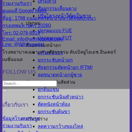
เสริมคาง
ร่วมงานกับเรา
ศัลยกรรมเลื่อนคาง
ดูแผนที่ Google Maps
ปรับโครงหน้าให้ดูเป็นชาย
ที่อยู่ : 1798 ถนนเทพรัตน บางนาใต้ เขตบางนา
ปลูกผม
กรุงเทพมหานคร 10260
ปลูกผมแบบ FUE
โทร: 02-078-8919
ปลูกผมแบบ FUT
Email: info@wihhospital.com
Line: @WIHhospital
ศัลยกรรมหน้าอก
โรงพยาบาลเฉพาะทางศัลยกรรม ดับเบิลยูไอเอช อินเตอร์
เสริมหน้าอก
เนชั่นแนล
ยกกระชับหน้าอก
ศัลยกรรมตัดหน้าอก (FTM)
FOLLOW US
ลดขนาดหน้าอกผู้ชาย
ศัลยกรรมกระชับสัดส่วน
ยกต้นแขน
ยกกระชับเนินหัวหน่าว
ตัดหนังหน้าท้อง
เกี่ยวกับเรา
ยกกระชับต้นขา
ข้อมูลโรงพยาบาล
ปรับรูปร่าง
ร่วมงานกับเรา
ลดความกว้างของไหล่