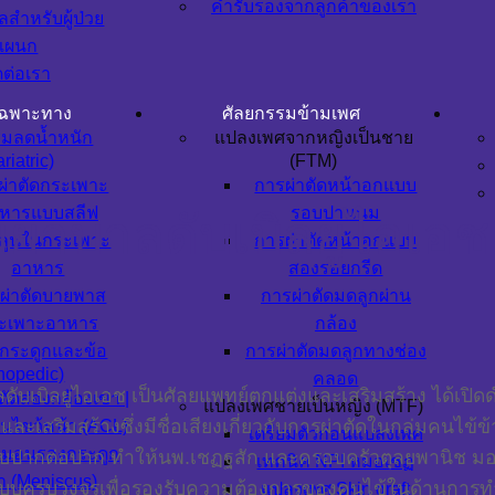
คำรับรองจากลูกค้าของเรา
ูลสำหรับผู้ป่วย
แผนก
ดต่อเรา
เฉพาะทาง
ศัลยกรรมข้ามเพศ
รมลดน้ำหนัก
แปลงเพศจากหญิงเป็นชาย
riatric)
(FTM)
ผ่าตัดกระเพาะ
การผ่าตัดหน้าอกแบบ
หารแบบสลีฟ
รอบปานนม
าบาลดับเบิลยูไอเอช 
ลูนในกระเพาะ
การผ่าตัดหน้าอกแบบ
อาหาร
สองรอยกรีด
ผ่าตัดบายพาส
การผ่าตัดมดลูกผ่าน
ะเพาะอาหาร
กล้อง
กระดูกและข้อ
การผ่าตัดมดลูกทางช่อง
hopedic)
คลอด
บเบิลยูไอเอช เป็นศัลยแพทย์ตกแต่งและเสริมสร้าง ได้เปิ
ตัดส่องกล้องเข่า |
แปลงเพศชายเป็นหญิง (MTF)
ะเสริมสร้างซึ่งมีชื่อเสียงเกี่ยวกับการผ่าตัดในกลุ่มคนไข้
็นไขว้หน้า (ACL)
เตรียมตัวก่อนแปลงเพศ
มอนรองกระดูก
บปากต่อปาก ทำให้นพ.เชฏฐสัก และครอบครัวตุลยพานิช มอ
เทคนิค NPI หมอเชฏ
่า (Meniscus)
รบวงจรเพื่อรองรับความต้องการของคนไข้ในด้านการทำศ
แปลงเพศ Skin graft