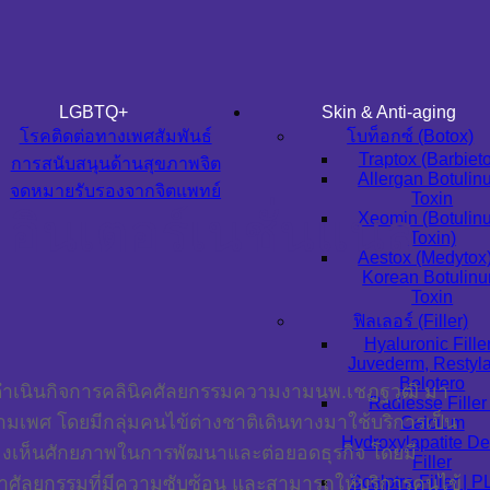
LGBTQ+
Skin & Anti-aging
โรคติดต่อทางเพศสัมพันธ์
โบท็อกซ์ (Botox)
Traptox (Barbiet
การสนับสนุนด้านสุขภาพจิต
Allergan Botuli
จดหมายรับรองจากจิตแพทย์
Toxin
อินเตอร์เนชั่นแนล
Xeomin (Botulin
Toxin)
Aestox (Medytox
Korean Botulin
Toxin
ฟิลเลอร์ (Filler)
Hyaluronic Filler
Juvederm, Restyl
Belotero
ดดำเนินกิจการคลินิคศัลยกรรมความงามนพ.เชฏฐวุฒิ มา
Radiesse Filler 
ข้ามเพศ โดยมีกลุ่มคนไข้ต่างชาติเดินทางมาใช้บริการเป็น
Calcium
Hydroxylapatite D
งเห็นศักยภาพในการพัฒนาและต่อยอดธุรกิจ โดยมี
Filler
ัลยกรรมที่มีความซับซ้อน และสามารถให้บริการคนไข้
Sculptra Filler | 