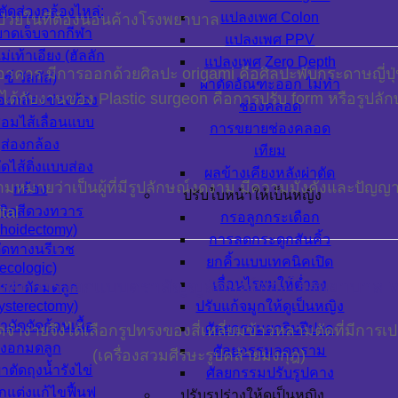
ตัดส่องกล้องไหล่:
แปลงเพศ Colon
ู้ป่วยในที่ต้องนอนค้างโรงพยาบาล
าดเจ็บจากกีฬา
แปลงเพศ PPV
แม่เท้าเอียง (ฮัลลัก
แปลงเพศ Zero Depth
าคาร มีการออกด้วยศิลปะ origami คือศิลปะพับกระดาษญี่ปุ
ซ์ วัลกัส)
ผ่าตัดอัณฑะออก ไม่ทำ
ยงได้กับงานของ Plastic surgeon คือการปรับ form หรือรูปล
องกล้องช่องท้อง
ช่องคลอด
่อมไส้เลื่อนแบบ
การขยายช่องคลอด
ส่องกล้อง
เทียม
ดไส้ติ่งแบบส่อง
ผลข้างเคียงหลังผ่าตัด
ามหมายว่าเป็นผู้ที่มีรูปลักษณ์งดงาม มีความมั่งคั่งและปัญญา
กล้อง
ปรับใบหน้าให้เป็นหญิง
tal
ดริดสีดวงทวาร
กรอลูกกระเดือก
hoidectomy)
การลดกระดูกสันคิ้ว
ัดทางนรีเวช
ยกคิ้วแบบเทคนิคเปิด
ecologic)
เลื่อนไรผมให้ต่ำลง
วคิดการออกแบบตราสัญญลักษณ์ของโรงพยาบาล 
รผ่าตัดมดลูก
ysterectomy)
ปรับแก้จมูกให้ดูเป็นหญิง
าตัดตัดก้อนเนื้อ
ศัลยกรรมยกริมฝีปาก
จำง่ายจึงได้เลือกรูปทรงของสี่เหลี่ยมข้าวหลามตัดที่มีกา
งอกมดลูก
ศัลยกรรมลดกราม
(เครื่องสวมศีรษะรูปคล้ายมงกุฎ)
าตัดถุงน้ำรังไข่
ศัลยกรรมปรับรูปคาง
แต่งแก้ไขฟื้นฟู
ปรับรูปร่างให้ดูเป็นหญิง