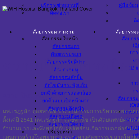
บริการเช่าสถานที่
คู่มือข้อม
ติดต่อเรา
ติ
ศัลยกรรมความงาม
ศัลยกรรม
ศัลยกรรมใบหน้า
ศัลยกร
(Ba
ศัลยกรรมตา
การ
ศัลยกรรมจมูก
อา
ความเป็นมาของโรงพย
ศัลยกรรมริมฝีปาก
บอล
ศัลยกรรมหู
ศัลยกรรมลักยิ้ม
การ
ตัดไขมันกระพุ้งแก้ม
กร
ยกคิ้วด้วยการส่องกล้อง
ความเป็นมาของโรงพยาบาล
ศัลยกรรม
ยกคิ้วแบบเปิดหน้าผาก
(Ort
ศัลยกรรมดึงหน้า
นพ.เชฏฐสัก ตุลยพานิช ประธานกรรมการบริหารรงพยาบาลดั
การผ่า
ศัลยกรรมดึงคอ
ตั้งแต่ปี 2541
นพ.เชฏฐสัก ตุลยพานิช เป็นศัลยแพทย์ตกแต่งแล
ซ่อมเอ
ศัลยกรรมใต้คาง
และห
จำนวนมากและพึงพอใจกับผลลัพธ์จนเกิดการบอกต่อกันแบ
ปรับรูปหน้า
เข
แผนการสร้างโรงพยาบาลเฉพาะทางศัลยกรรมขนาดใหญ่แบบค