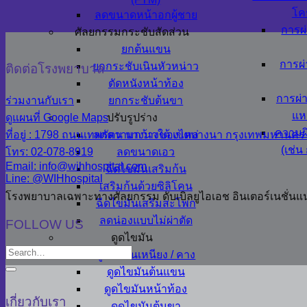
โค
ลดขนาดหน้าอกผู้ชาย
การผ
ศัลยกรรมกระชับสัดส่วน
ยกต้นแขน
การผ่
ยกกระชับเนินหัวหน่าว
ติดต่อโรงพยาบาล
ตัดหนังหน้าท้อง
การผ่
ร่วมงานกับเรา
ยกกระชับต้นขา
แห
ดูแผนที่ Google Maps
ปรับรูปร่าง
ความผ
ที่อยู่ : 1798 ถนนเทพรัตน บางนาใต้ เขตบางนา กรุงเทพมหานคร
ลดความกว้างของไหล่
(เช่
โทร: 02-078-8919
ลดขนาดเอว
Email: info@wihhospital.com
ฉีดไขมันเสริมก้น
Line: @WIHhospital
เสริมก้นด้วยซิลิโคน
โรงพยาบาลเฉพาะทางศัลยกรรม ดับเบิลยูไอเอช อินเตอร์เนชั่นแ
ฉีดไขมันเสริมสะโพก
ลดน่องแบบไม่ผ่าตัด
FOLLOW US
ดูดไขมัน
ดูดไขมันเหนียง / คาง
ดูดไขมันต้นแขน
ดูดไขมันหน้าท้อง
เกี่ยวกับเรา
ดูดไขมันต้นขา