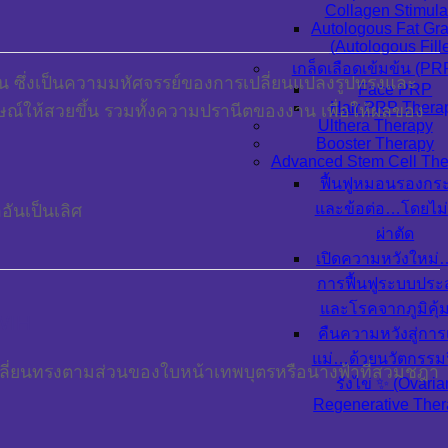
Collagen Stimula
Autologous Fat Gra
(Autologous Fille
เกล็ดเลือดเข้มข้น (PR
่น ซึ่งเป็นความมหัศจรรย์ของการเปลี่ยนแปลงรูปทรงและ
Face PRP
Hair PRP Thera
ักษณ์ให้สวยขึ้น รวมทั้งความปรานีตของงาน เพื่อให้ผลของ
Ulthera Therapy
Booster Therapy
Advanced Stem Cell The
ฟื้นฟูหมอนรองกระ
และข้อต่อ…โดยไม่
อันเป็นเลิศ
ผ่าตัด
เปิดความหวังใหม
การฟื้นฟูระบบปร
และโรคจากภูมิคุ้
WIH
คืนความหวังสู่การ
แม่…ด้วยนวัตกรรมฟ
รเปลี่ยนทรงตามส่วนของใบหน้าเทพบุตรหรือนางฟ้าที่สวมชฎา
รังไข่ ✨ (Ovaria
Regenerative Ther