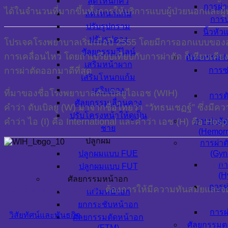
ลดโหนกคิ้ว
การผ่า
ได้ในจำนวนที่มากขึ้นทั้งการให้บริการแบบผู้ป่วยนอกและผ
ลดโหนกแก้ม
การบ
ปรับรูปกราม
นิ้วหัว
ปรับรูปคาง
โปรเจคโรงพยาบาลเริ่มเมื่อปี 2555 โดยมีการออกแบบของอ
ศัลยกรรมวีไลน์
การเคลื่อนไหว โดยถ้าเปรียบเทียบกับการผ่าตัด ก็เทียบเคี
ศัลยกรรมส่
เสริมหน้าผาก
การผ่าตัดออกมาดีที่สุด
การซ
เสริมโหนกแก้ม
เสริมคาง
ที่มาของชื่อโรงพยาบาลดับเบิลยูไอเอช (WIH)
การตั
ศัลยกรรมเลื่อนคาง
คำว่า ดับเบิลยู (W) มาจากชื่อไทยว่า “วัทธนเชฏฐ์” ซึ่งมีคว
ปรับโครงหน้าให้ดูเป็น
คำว่า ไอ (I) คือ International และคำว่า เอช (H) คือ Hospi
การผ่าตั
ชาย
(Hemorr
ปลูกผม
การผ่าต
ปลูกผมแบบ FUE
(Gyn
แน
กา
ปลูกผมแบบ FUT
(H
ศัลยกรรมหน้าอก
การผ่
ตราสัญญลักษณ์หรือโลโก้
ต้องการ
ให้มีความทันสมัยและจด
เสริมหน้าอก
ยกกระชับหน้าอก
การผ่
วิสัยทัศน์และพันธกิจ
ศัลยกรรมตัดหน้าอก
ศัลยกรรมตก
(FTM)