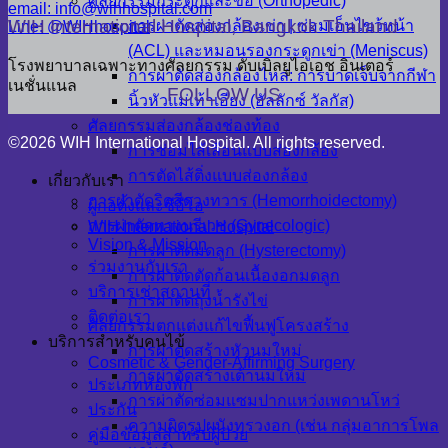
ศัลยกรรมกระดูกและข้อ (Orthopedic)
email: info@wihhospital.com
WIH International Hospital, Bangkok Thailand
การผ่าตัดส่องกล้องเข่า | ซ่อมเอ็นไขว้หน้า
Line: @WIHhospital
(ACL) และหมอนรองกระดูกเข่า (Meniscus)
โรงพยาบาลเฉพาะทางศัลยกรรม ดับเบิลยูไอเอช อินเตอร์
การผ่าตัดส่องกล้องไหล่: การบาดเจ็บจากกีฬา
เนชั่นแนล
FOLLOW US
นิ้วหัวแม่เท้าเอียง (ฮัลลักซ์ วัลกัส)
ศัลยกรรมส่องกล้องช่องท้อง
©2026 WIH International Hospital. All rights reserved.
การซ่อมไส้เลื่อนแบบส่องกล้อง
การตัดไส้ติ่งแบบส่องกล้อง
เกี่ยวกับเรา
การผ่าตัดริดสีดวงทวาร (Hemorrhoidectomy)
ผู้ก่อตั้งและซีอีโอ
การผ่าตัดทางนรีเวช (Gynecologic)
WIH International Hospital
Vision & Mission
การผ่าตัดมดลูก (Hysterectomy)
ร่วมงานกับเรา
การผ่าตัดตัดก้อนเนื้องอกมดลูก
บริการเช่าสถานที่
การผ่าตัดถุงน้ำรังไข่
ติดต่อเรา
ศัลยกรรมตกแต่งแก้ไขฟื้นฟูโครงสร้าง
บริการสำหรับคนไข้
การผ่าตัดสร้างหัวนมใหม่
Cosmetic & Gender-Affirming Surgery
การผ่าตัดสร้างเต้านมใหม่
ประเภทห้องพัก
การผ่าตัดซ่อมแซมปากแหว่งเพดานโหว่
ประกัน
ความผิดรูปผนังทรวงอก (เช่น กลุ่มอาการโพล
คู่มือข้อมูลสำหรับผู้ป่วย