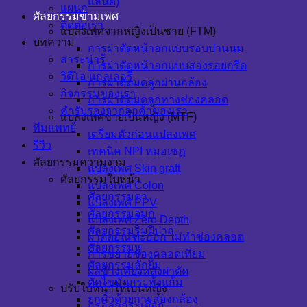
แลนด์)
แผนก
ศัลยกรรมข้ามเพศ
ติดต่อเรา
แปลงเพศจากหญิงเป็นชาย (FTM)
บทความ
การผ่าตัดหน้าอกแบบรอบปานนม
สาระน่ารู้
การผ่าตัดหน้าอกแบบสองรอยกรีด
วิดีโอ แกลเลอรี่
การผ่าตัดมดลูกผ่านกล้อง
กิจกรรมของเรา
การผ่าตัดมดลูกทางช่องคลอด
คำรับรองจากลูกค้าของเรา
แปลงเพศชายเป็นหญิง (MTF)
ทีมแพทย์
เตรียมตัวก่อนแปลงเพศ
รีวิว
เทคนิค NPI หมอเชฏ
ศัลยกรรมความงาม
แปลงเพศ Skin graft
ศัลยกรรมใบหน้า
แปลงเพศ Colon
ศัลยกรรมตา
แปลงเพศ PPV
ศัลยกรรมจมูก
แปลงเพศ Zero Depth
ศัลยกรรมริมฝีปาก
ผ่าตัดอัณฑะออก ไม่ทำช่องคลอด
ศัลยกรรมหู
การขยายช่องคลอดเทียม
ศัลยกรรมลักยิ้ม
ผลข้างเคียงหลังผ่าตัด
ตัดไขมันกระพุ้งแก้ม
ปรับใบหน้าให้เป็นหญิง
ยกคิ้วด้วยการส่องกล้อง
กรอลูกกระเดือก