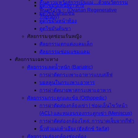
คืนความหวังสู่การเป็นแม่…ด้วยนวัตกรรม
ดูดไขมันเหนียง / คาง
ฟื้นฟูรังไข่ ✨ (Ovarian Regenerative
ดูดไขมันต้นแขน
Therapy)
ดูดไขมันหน้าท้อง
ดูดไขมันต้นขา
ศัลยกรรมจุดซ่อนเร้นหญิง
ศัลยกรรมตกแต่งแคมเล็ก
ศัลยกรรมซ่อมแซมแคม
ศัลยกรรมเฉพาะทาง
ศัลยกรรมลดน้ำหนัก (Bariatric)
การผ่าตัดกระเพาะอาหารแบบสลีฟ
บอลลูนในกระเพาะอาหาร
การผ่าตัดบายพาสกระเพาะอาหาร
ศัลยกรรมกระดูกและข้อ (Orthopedic)
การผ่าตัดส่องกล้องเข่า | ซ่อมเอ็นไขว้หน้า
(ACL) และหมอนรองกระดูกเข่า (Meniscus)
การผ่าตัดส่องกล้องไหล่: การบาดเจ็บจากกีฬา
นิ้วหัวแม่เท้าเอียง (ฮัลลักซ์ วัลกัส)
ศัลยกรรมส่องกล้องช่องท้อง