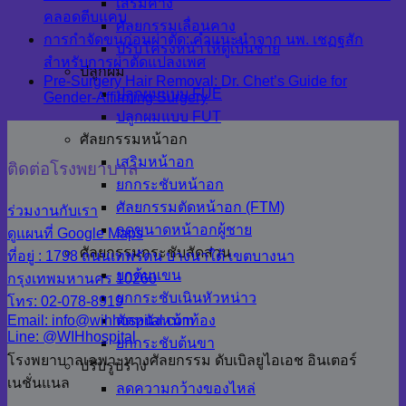
เสริมคาง
คลอดตีบแคบ
ศัลยกรรมเลื่อนคาง
การกำจัดขนก่อนผ่าตัด: คำแนะนำจาก นพ. เชฏฐสัก
ปรับโครงหน้าให้ดูเป็นชาย
สำหรับการผ่าตัดแปลงเพศ
ปลูกผม
Pre-Surgery Hair Removal: Dr. Chet’s Guide for
ปลูกผมแบบ FUE
Gender-Affirming Surgery
ปลูกผมแบบ FUT
ศัลยกรรมหน้าอก
เสริมหน้าอก
ติดต่อโรงพยาบาล
ยกกระชับหน้าอก
ศัลยกรรมตัดหน้าอก (FTM)
ร่วมงานกับเรา
ลดขนาดหน้าอกผู้ชาย
ดูแผนที่ Google Maps
ศัลยกรรมกระชับสัดส่วน
ที่อยู่ : 1798 ถนนเทพรัตน บางนาใต้ เขตบางนา
ยกต้นแขน
กรุงเทพมหานคร 10260
ยกกระชับเนินหัวหน่าว
โทร: 02-078-8919
Email: info@wihhospital.com
ตัดหนังหน้าท้อง
Line: @WIHhospital
ยกกระชับต้นขา
โรงพยาบาลเฉพาะทางศัลยกรรม ดับเบิลยูไอเอช อินเตอร์
ปรับรูปร่าง
เนชั่นแนล
ลดความกว้างของไหล่