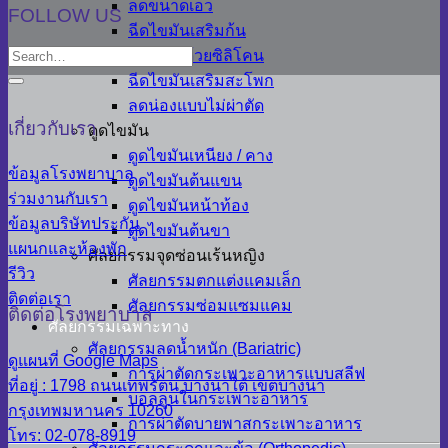
ลดขนาดเอว
FOLLOW US
ฉีดไขมันเสริมก้น
เสริมก้นด้วยซิลิโคน
ฉีดไขมันเสริมสะโพก
ลดน่องแบบไม่ผ่าตัด
เกี่ยวกับเรา
ดูดไขมัน
ดูดไขมันเหนียง / คาง
ข้อมูลโรงพยาบาล
ดูดไขมันต้นแขน
ร่วมงานกับเรา
ดูดไขมันหน้าท้อง
ข้อมูลบริษัทประกัน
ดูดไขมันต้นขา
แผนกและห้องพัก
ศัลยกรรมจุดซ่อนเร้นหญิง
รีวิว
ศัลยกรรมตกแต่งแคมเล็ก
ติดต่อเรา
ศัลยกรรมซ่อมแซมแคม
ติดต่อโรงพยาบาล
ศัลยกรรมเฉพาะทาง
ศัลยกรรมลดน้ำหนัก (Bariatric)
ดูแผนที่ Google Maps
การผ่าตัดกระเพาะอาหารแบบสลีฟ
ที่อยู่ : 1798 ถนนเทพรัตน บางนาใต้ เขตบางนา
บอลลูนในกระเพาะอาหาร
กรุงเทพมหานคร 10260
การผ่าตัดบายพาสกระเพาะอาหาร
โทร: 02-078-8919