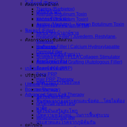
โบท็อกซ์ (Botox)
ศัลยกรรมหน้าอก
Traptox (Barbietox)
เสริมหน้าอก
Allergan Botulinum Toxin
ยกกระชับหน้าอก
Xeomin (Botulinum Toxin)
Aestox (Medytox) – Korean Botulinum Toxin
ศัลยกรรมตัดหน้าอก (FTM)
ฟิลเลอร์ (Filler)
ลดขนาดหน้าอกผู้ชาย
Hyaluronic Filler | Juvederm, Restylane,
ศัลยกรรมกระชับสัดส่วน
Belotero
Radiesse Filler | Calcium Hydroxylapatite
ยกต้นแขน
Dermal Filler
ยกกระชับเนินหัวหน่าว
Sculptra Filler | PLLA Collagen Stimulator
ตัดหนังหน้าท้อง
Autologous Fat Grafting (Autologous Filler)
ยกกระชับต้นขา
เกล็ดเลือดเข้มข้น (PRP)
Face PRP
ปรับรูปร่าง
Hair PRP Therapy
ลดความกว้างของไหล่
Ulthera Therapy
ลดขนาดเอว
Booster Therapy
Advanced Stem Cell Therapy
ฉีดไขมันเสริมก้น
ฟื้นฟูหมอนรองกระดูกและข้อต่อ…โดยไม่ต้อง
เสริมก้นด้วยซิลิโคน
ผ่าตัด
ฉีดไขมันเสริมสะโพก
เปิดความหวังใหม่…ในการฟื้นฟูระบบ
ลดน่องแบบไม่ผ่าตัด
ประสาทและโรคจากภูมิคุ้มกัน
ดูดไขมัน