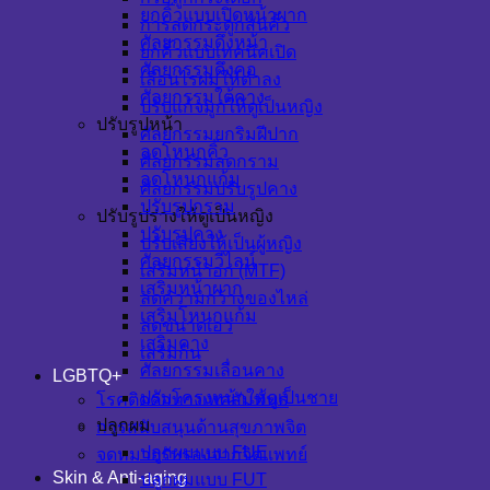
ยกคิ้วแบบเปิดหน้าผาก
การลดกระดูกสันคิ้ว
ศัลยกรรมดึงหน้า
ยกคิ้วแบบเทคนิคเปิด
ศัลยกรรมดึงคอ
เลื่อนไรผมให้ต่ำลง
ศัลยกรรมใต้คาง
ปรับแก้จมูกให้ดูเป็นหญิง
ปรับรูปหน้า
ศัลยกรรมยกริมฝีปาก
ลดโหนกคิ้ว
ศัลยกรรมลดกราม
ลดโหนกแก้ม
ศัลยกรรมปรับรูปคาง
ปรับรูปกราม
ปรับรูปร่างให้ดูเป็นหญิง
ปรับรูปคาง
ปรับเสียงให้เป็นผู้หญิง
ศัลยกรรมวีไลน์
เสริมหน้าอก (MTF)
เสริมหน้าผาก
ลดความกว้างของไหล่
เสริมโหนกแก้ม
ลดขนาดเอว
เสริมคาง
เสริมก้น
ศัลยกรรมเลื่อนคาง
LGBTQ+
ปรับโครงหน้าให้ดูเป็นชาย
โรคติดต่อทางเพศสัมพันธ์
ปลูกผม
การสนับสนุนด้านสุขภาพจิต
ปลูกผมแบบ FUE
จดหมายรับรองจากจิตแพทย์
Skin & Anti-aging
ปลูกผมแบบ FUT