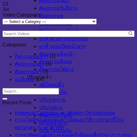
ศัลยกรรมจมูก
13
ศัลยกรรมริมฝีปาก
Jul
Video Categories
ศัลยกรรมหู
ศัลยกรรมลักยิ้ม
ตัดไขมันกระพุ้งแก้ม
ยกคิ้วด้วยการส่องกล้อง
Categories
ยกคิ้วแบบเปิดหน้าผาก
ศัลยกรรมดึงหน้า
กิจกรรมของเรา
(1)
ศัลยกรรมดึงคอ
ศัลยกรรมจมูก
(4)
ศัลยกรรมใต้คาง
ศัลยกรรมตา
(3)
ปรับรูปหน้า
แปลงเพศ
(14)
ลดโหนกคิ้ว
ลดโหนกแก้ม
ปรับรูปกราม
Recent Posts
ปรับรูปคาง
Historical Castration vs. Modern Orchidectomy
ศัลยกรรมวีไลน์
ภาวะไม่มีช่องคลอดแต่กำเนิดและวิธีการรักษาที่โรง
เสริมหน้าผาก
พยาบาลนานาชาติ WIH
เสริมโหนกแก้ม
การผ่าตัดตกแต่งช่องคลอดครั้งที่สองเพื่อรักษาภาวะช่อง