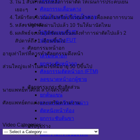
เสริมคาง
ใน 1 สัปดาห์แรกหลังการผ่าตัด ให้เน้นการประคบเย็น
ศัลยกรรมเลื่อนคาง
เยอะๆ
ปรับโครงหน้าให้ดูเป็นชาย
ใส่ผ้ารัดบริเวณแก้มหรือบริเวณลำคอ เพื่อลดอาการบวม
ปลูกผม
หลังจากผ่าตัดผ่านไปแล้ว 10 วันให้มานัดไหม
ปลูกผมแบบ FUE
ผลลัพธ์จะเห็นได้ชัดเจนขึ้นหลังทำการผ่าตัดไปแล้ว 2
ปลูกผมแบบ FUT
สัปดาห์ถึง 1 เดือนขึ้นไป
ศัลยกรรมหน้าอก
อายุเท่าไหร่ที่ควรทำศัลยกรรมดึงหน้า
เสริมหน้าอก
ยกกระชับหน้าอก
ส่วนใหญ่จะทำในคนไข้ที่มีอายุ 50 ปีขึ้นไป
ศัลยกรรมตัดหน้าอก (FTM)
ลดขนาดหน้าอกผู้ชาย
ศัลยกรรมกระชับสัดส่วน
นายแพทย์ทวีศักดิ์ ลาภจิตรกุศล
ยกต้นแขน
ศัลยแพทย์ตกแต่งและเสริมความงาม
ยกกระชับเนินหัวหน่าว
ตัดหนังหน้าท้อง
ยกกระชับต้นขา
Video Categories
ปรับรูปร่าง
ลดความกว้างของไหล่