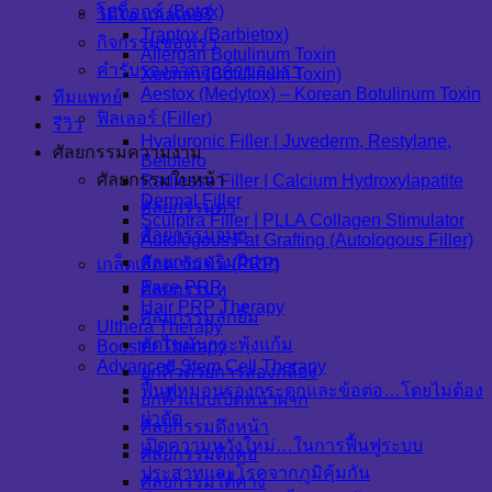
โบท็อกซ์ (Botox)
วิดีโอ แกลเลอรี่
Traptox (Barbietox)
กิจกรรมของเรา
Allergan Botulinum Toxin
คำรับรองจากลูกค้าของเรา
Xeomin (Botulinum Toxin)
Aestox (Medytox) – Korean Botulinum Toxin
ทีมแพทย์
ฟิลเลอร์ (Filler)
รีวิว
Hyaluronic Filler | Juvederm, Restylane,
ศัลยกรรมความงาม
Belotero
ศัลยกรรมใบหน้า
Radiesse Filler | Calcium Hydroxylapatite
Dermal Filler
ศัลยกรรมตา
Sculptra Filler | PLLA Collagen Stimulator
ศัลยกรรมจมูก
Autologous Fat Grafting (Autologous Filler)
ศัลยกรรมริมฝีปาก
เกล็ดเลือดเข้มข้น (PRP)
Face PRP
ศัลยกรรมหู
Hair PRP Therapy
ศัลยกรรมลักยิ้ม
Ulthera Therapy
ตัดไขมันกระพุ้งแก้ม
Booster Therapy
Advanced Stem Cell Therapy
ยกคิ้วด้วยการส่องกล้อง
ฟื้นฟูหมอนรองกระดูกและข้อต่อ…โดยไม่ต้อง
ยกคิ้วแบบเปิดหน้าผาก
ผ่าตัด
ศัลยกรรมดึงหน้า
เปิดความหวังใหม่…ในการฟื้นฟูระบบ
ศัลยกรรมดึงคอ
ประสาทและโรคจากภูมิคุ้มกัน
ศัลยกรรมใต้คาง