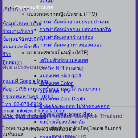
แลนด์)
ศัลยกรรมข้ามเพศ
เกี่ยวกับเรา
แปลงเพศจากหญิงเป็นชาย (FTM)
การผ่าตัดหน้าอกแบบรอบปานนม
ข้อมูลโรงพยาบาล
การผ่าตัดหน้าอกแบบสองรอยกรีด
ร่วมงานกับเรา
การผ่าตัดมดลูกผ่านกล้อง
ข้อมูลบริษัทประกัน
การผ่าตัดมดลูกทางช่องคลอด
แผนกและห้องพัก
แปลงเพศชายเป็นหญิง (MTF)
รีวิว
เตรียมตัวก่อนแปลงเพศ
ติดต่อเรา
ติดต่อโรงพยาบาล
เทคนิค NPI หมอเชฏ
แปลงเพศ Skin graft
ดูแผนที่ Google Maps
แปลงเพศ Colon
ที่อยู่ : 1798 ถนนเทพรัตน บางนาใต้ เขตบางนา
แปลงเพศ PPV
กรุงเทพมหานคร 10260
แปลงเพศ Zero Depth
โทร: 02-078-8919
ผ่าตัดอัณฑะออก ไม่ทำช่องคลอด
email: info@wihhospital.com
การขยายช่องคลอดเทียม
WIH International Hospital, Bangkok Thailand
Line: @WIHhospital
ผลข้างเคียงหลังผ่าตัด
โรงพยาบาลเฉพาะทางศัลยกรรม ดับเบิลยูไอเอช อินเตอร์
ปรับใบหน้าให้เป็นหญิง
เนชั่นแนล
FOLLOW US
กรอลูกกระเดือก