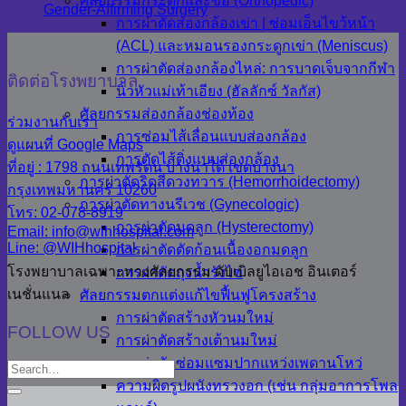
ศัลยกรรมกระดูกและข้อ (Orthopedic)
Gender-Affirming Surgery
การผ่าตัดส่องกล้องเข่า | ซ่อมเอ็นไขว้หน้า
(ACL) และหมอนรองกระดูกเข่า (Meniscus)
การผ่าตัดส่องกล้องไหล่: การบาดเจ็บจากกีฬา
ติดต่อโรงพยาบาล
นิ้วหัวแม่เท้าเอียง (ฮัลลักซ์ วัลกัส)
ศัลยกรรมส่องกล้องช่องท้อง
ร่วมงานกับเรา
การซ่อมไส้เลื่อนแบบส่องกล้อง
ดูแผนที่ Google Maps
การตัดไส้ติ่งแบบส่องกล้อง
ที่อยู่ : 1798 ถนนเทพรัตน บางนาใต้ เขตบางนา
การผ่าตัดริดสีดวงทวาร (Hemorrhoidectomy)
กรุงเทพมหานคร 10260
การผ่าตัดทางนรีเวช (Gynecologic)
โทร: 02-078-8919
การผ่าตัดมดลูก (Hysterectomy)
Email: info@wihhospital.com
Line: @WIHhospital
การผ่าตัดตัดก้อนเนื้องอกมดลูก
โรงพยาบาลเฉพาะทางศัลยกรรม ดับเบิลยูไอเอช อินเตอร์
การผ่าตัดถุงน้ำรังไข่
เนชั่นแนล
ศัลยกรรมตกแต่งแก้ไขฟื้นฟูโครงสร้าง
การผ่าตัดสร้างหัวนมใหม่
FOLLOW US
การผ่าตัดสร้างเต้านมใหม่
การผ่าตัดซ่อมแซมปากแหว่งเพดานโหว่
ความผิดรูปผนังทรวงอก (เช่น กลุ่มอาการโพล