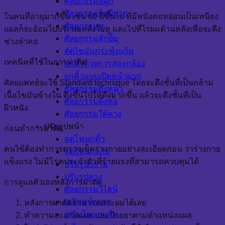
ศัลยกรรมจมูก
ศัลยกรรมริมฝีปาก
ในคนที่อายุมากขึ้น เช่น 60 ปีขึ้นไป ที่มีหนังคอหย่อนเป็นเหนียง
ศัลยกรรมหู
แผลก็จะอ้อมไปบริเวณหลังใบหู และไปที่ไรผมด้านหลังเพื่อจะดึง
ศัลยกรรมลักยิ้ม
ช่วงลำคอ
ตัดไขมันกระพุ้งแก้ม
เทคนิคที่ใช้ในการผ่าตัด
ยกคิ้วด้วยการส่องกล้อง
ยกคิ้วแบบเปิดหน้าผาก
ศัลยแพทย์จะใช้ Standard technique โดยจะดึงชั้นที่เป็นกล้าม
ศัลยกรรมดึงหน้า
เนื้อไขมันข้างใน ดึงขึ้นไปให้ตึงมากขึ้น แล้วจะดึงชั้นที่เป็น
ศัลยกรรมดึงคอ
ผิวหนัง
ศัลยกรรมใต้คาง
ปรับรูปหน้า
ก่อนทำการผ่าตัด
ลดโหนกคิ้ว
คนไข้ต้องทำการตรวจเช็คร่างกายอย่างละเอียดก่อน ว่าร่างกาย
ลดโหนกแก้ม
แข็งแรง ไม่มีโรคประจำตัวที่ร้ายแรงที่สามารถควบคุมได้
ปรับรูปกราม
ปรับรูปคาง
การดูแลตัวเองหลังการผ่าตัด
ศัลยกรรมวีไลน์
เสริมหน้าผาก
หลังการผ่าตัดสามารถสระผมได้เลย
เสริมโหนกแก้ม
ทำความสะอาดแผล และป้ายยาตามตำแหน่งแผล