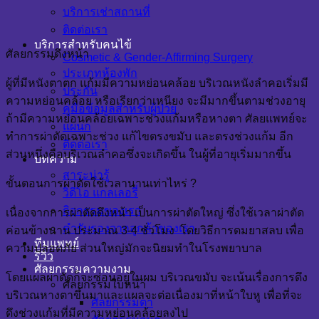
บริการเช่าสถานที่
ติดต่อเรา
บริการสำหรับคนไข้
ศัลยกรรมดึงหน้า
Cosmetic & Gender-Affirming Surgery
ประเภทห้องพัก
ผู้ที่มีหนังตาตก แก้มมีความหย่อนคล้อย บริเวณหนังลำคอเริ่มมี
ประกัน
ความหย่อนคล้อย หรือเรียกว่าเหนียง จะมีมากขึ้นตามช่วงอายุ
คู่มือข้อมูลสำหรับผู้ป่วย
ถ้ามีความหย่อนคล้อยเฉพาะช่วงแก้มหรือหางตา ศัลยแพทย์จะ
แผนก
ทำการผ่าตัดเฉพาะช่วง แก้ไขตรงขมับ และตรงช่วงแก้ม อีก
ติดต่อเรา
ส่วนหนึ่งคือบริเวณลำคอซึ่งจะเกิดขึ้น ในผู้ที่อายุเริ่มมากขึ้น
บทความ
สาระน่ารู้
ขั้นตอนการผ่าตัดใช้เวลานานเท่าไหร่ ?
วิดีโอ แกลเลอรี่
กิจกรรมของเรา
เนื่องจากการผ่าตัดดึงหน้า เป็นการผ่าตัดใหญ่ ซึ่งใช้เวลาผ่าตัด
คำรับรองจากลูกค้าของเรา
ค่อนข้างนาน ประมาณ 3-4 ชั่วโมง โดยวิธีการดมยาสลบ เพื่อ
ทีมแพทย์
ความปลอดภัย ส่วนใหญ่มักจะนิยมทำในโรงพยาบาล
รีวิว
ศัลยกรรมความงาม
โดยแผลผ่าตัดก็จะซ่อนอยู่ในผม บริเวณขมับ จะเน้นเรื่องการดึง
ศัลยกรรมใบหน้า
บริเวณหางตาขึ้นมาและแผลจะต่อเนื่องมาที่หน้าใบหู เพื่อที่จะ
ศัลยกรรมตา
ดึงช่วงแก้มที่มีความหย่อนคล้อยลงไป