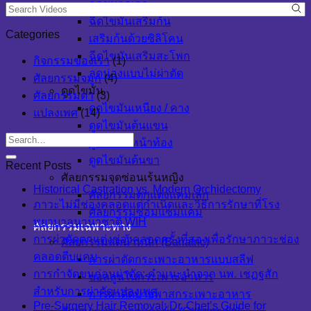
ลดขนาดเอว
ฉีดไขมันเสริมก้น
Categories
เสริมก้นด้วยซิลิโคน
ฉีดไขมันเสริมสะโพก
กิจกรรมของเรา
(1)
ลดน่องแบบไม่ผ่าตัด
ศัลยกรรมจมูก
(4)
ดูดไขมัน
ศัลยกรรมตา
(3)
ดูดไขมันเหนียง / คาง
แปลงเพศ
(14)
ดูดไขมันต้นแขน
ดูดไขมันหน้าท้อง
ดูดไขมันต้นขา
Recent Posts
ศัลยกรรมจุดซ่อนเร้นหญิง
Historical Castration vs. Modern Orchidectomy
ศัลยกรรมตกแต่งแคมเล็ก
ภาวะไม่มีช่องคลอดแต่กำเนิดและวิธีการรักษาที่โรง
ศัลยกรรมซ่อมแซมแคม
พยาบาลนานาชาติ WIH
ศัลยกรรมเฉพาะทาง
การผ่าตัดตกแต่งช่องคลอดครั้งที่สองเพื่อรักษาภาวะช่อง
ศัลยกรรมลดน้ำหนัก (Bariatric)
คลอดตีบแคบ
การผ่าตัดกระเพาะอาหารแบบสลีฟ
การกำจัดขนก่อนผ่าตัด: คำแนะนำจาก นพ. เชฏฐสัก
บอลลูนในกระเพาะอาหาร
สำหรับการผ่าตัดแปลงเพศ
การผ่าตัดบายพาสกระเพาะอาหาร
Pre-Surgery Hair Removal: Dr. Chet’s Guide for