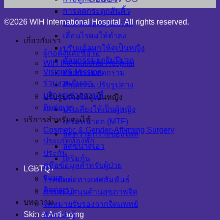
การลดกระดูกสันคิ้ว
©2026 WIH International Hospital. All rights reserved.
ยกคิ้วแบบเทคนิคเปิด
เลื่อนไรผมให้ต่ำลง
เกี่ยวกับเรา
ปรับแก้จมูกให้ดูเป็นหญิง
ผู้ก่อตั้งและซีอีโอ
ศัลยกรรมยกริมฝีปาก
WIH International Hospital
Vision & Mission
ศัลยกรรมลดกราม
ร่วมงานกับเรา
ศัลยกรรมปรับรูปคาง
บริการเช่าสถานที่
ปรับรูปร่างให้ดูเป็นหญิง
ติดต่อเรา
ปรับเสียงให้เป็นผู้หญิง
บริการสำหรับคนไข้
เสริมหน้าอก (MTF)
Cosmetic & Gender-Affirming Surgery
ลดความกว้างของไหล่
ประเภทห้องพัก
ลดขนาดเอว
ประกัน
เสริมก้น
คู่มือข้อมูลสำหรับผู้ป่วย
LGBTQ+
แผนก
โรคติดต่อทางเพศสัมพันธ์
ติดต่อเรา
การสนับสนุนด้านสุขภาพจิต
บทความ
จดหมายรับรองจากจิตแพทย์
Skin & Anti-aging
สาระน่ารู้