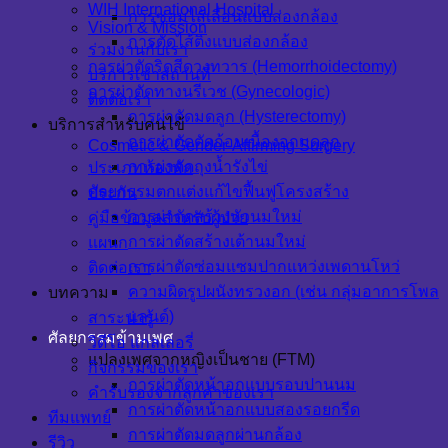
WIH International Hospital
การซ่อมไส้เลื่อนแบบส่องกล้อง
Vision & Mission
การตัดไส้ติ่งแบบส่องกล้อง
ร่วมงานกับเรา
การผ่าตัดริดสีดวงทวาร (Hemorrhoidectomy)
บริการเช่าสถานที่
การผ่าตัดทางนรีเวช (Gynecologic)
ติดต่อเรา
การผ่าตัดมดลูก (Hysterectomy)
บริการสำหรับคนไข้
การผ่าตัดตัดก้อนเนื้องอกมดลูก
Cosmetic & Gender-Affirming Surgery
การผ่าตัดถุงน้ำรังไข่
ประเภทห้องพัก
ศัลยกรรมตกแต่งแก้ไขฟื้นฟูโครงสร้าง
ประกัน
การผ่าตัดสร้างหัวนมใหม่
คู่มือข้อมูลสำหรับผู้ป่วย
การผ่าตัดสร้างเต้านมใหม่
แผนก
การผ่าตัดซ่อมแซมปากแหว่งเพดานโหว่
ติดต่อเรา
ความผิดรูปผนังทรวงอก (เช่น กลุ่มอาการโพล
บทความ
แลนด์)
สาระน่ารู้
ศัลยกรรมข้ามเพศ
วิดีโอ แกลเลอรี่
แปลงเพศจากหญิงเป็นชาย (FTM)
กิจกรรมของเรา
การผ่าตัดหน้าอกแบบรอบปานนม
คำรับรองจากลูกค้าของเรา
การผ่าตัดหน้าอกแบบสองรอยกรีด
ทีมแพทย์
การผ่าตัดมดลูกผ่านกล้อง
รีวิว