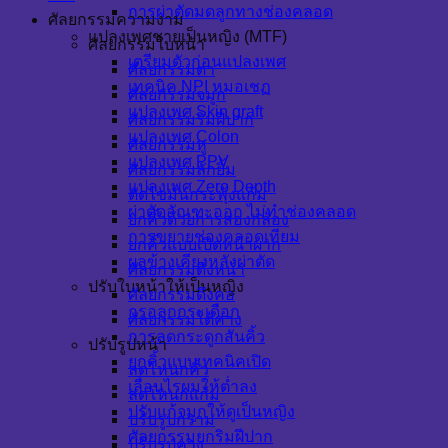
การผ่าตัดมดลูกทางช่องคลอด
ศัลยกรรมความงาม
แปลงเพศชายเป็นหญิง (MTF)
ศัลยกรรมใบหน้า
เตรียมตัวก่อนแปลงเพศ
ศัลยกรรมตา
เทคนิค NPI หมอเชฏ
ศัลยกรรมจมูก
แปลงเพศ Skin graft
ศัลยกรรมริมฝีปาก
แปลงเพศ Colon
ศัลยกรรมหู
แปลงเพศ PPV
ศัลยกรรมลักยิ้ม
แปลงเพศ Zero Depth
ตัดไขมันกระพุ้งแก้ม
ผ่าตัดอัณฑะออก ไม่ทำช่องคลอด
ยกคิ้วด้วยการส่องกล้อง
การขยายช่องคลอดเทียม
ยกคิ้วแบบเปิดหน้าผาก
ผลข้างเคียงหลังผ่าตัด
ศัลยกรรมดึงหน้า
ปรับใบหน้าให้เป็นหญิง
ศัลยกรรมดึงคอ
กรอลูกกระเดือก
ศัลยกรรมใต้คาง
การลดกระดูกสันคิ้ว
ปรับรูปหน้า
ยกคิ้วแบบเทคนิคเปิด
ลดโหนกคิ้ว
เลื่อนไรผมให้ต่ำลง
ลดโหนกแก้ม
ปรับแก้จมูกให้ดูเป็นหญิง
ปรับรูปกราม
ศัลยกรรมยกริมฝีปาก
ปรับรูปคาง