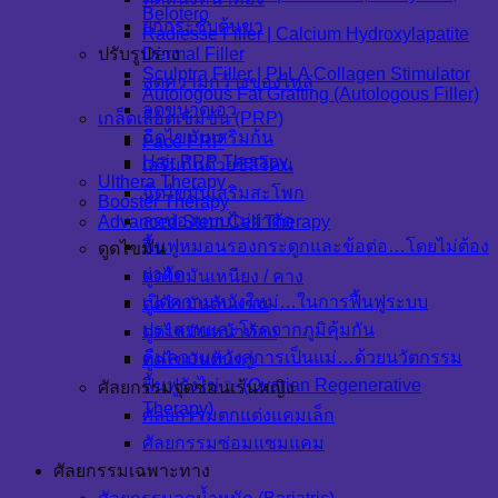
Belotero
ยกกระชับต้นขา
Radiesse Filler | Calcium Hydroxylapatite
Dermal Filler
ปรับรูปร่าง
Sculptra Filler | PLLA Collagen Stimulator
ลดความกว้างของไหล่
Autologous Fat Grafting (Autologous Filler)
ลดขนาดเอว
เกล็ดเลือดเข้มข้น (PRP)
ฉีดไขมันเสริมก้น
Face PRP
Hair PRP Therapy
เสริมก้นด้วยซิลิโคน
Ulthera Therapy
ฉีดไขมันเสริมสะโพก
Booster Therapy
ลดน่องแบบไม่ผ่าตัด
Advanced Stem Cell Therapy
ฟื้นฟูหมอนรองกระดูกและข้อต่อ…โดยไม่ต้อง
ดูดไขมัน
ผ่าตัด
ดูดไขมันเหนียง / คาง
เปิดความหวังใหม่…ในการฟื้นฟูระบบ
ดูดไขมันต้นแขน
ประสาทและโรคจากภูมิคุ้มกัน
ดูดไขมันหน้าท้อง
คืนความหวังสู่การเป็นแม่…ด้วยนวัตกรรม
ดูดไขมันต้นขา
ฟื้นฟูรังไข่ ✨ (Ovarian Regenerative
ศัลยกรรมจุดซ่อนเร้นหญิง
Therapy)
ศัลยกรรมตกแต่งแคมเล็ก
ศัลยกรรมซ่อมแซมแคม
ศัลยกรรมเฉพาะทาง