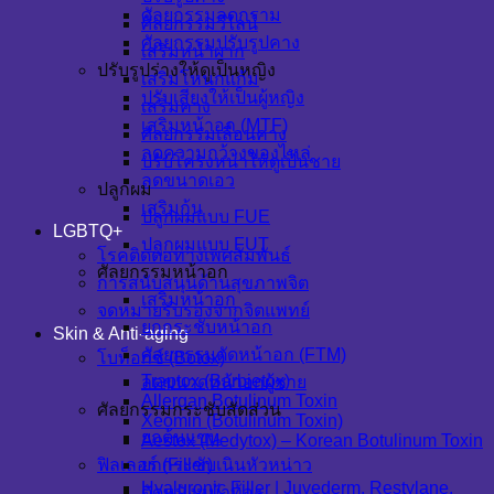
ศัลยกรรมลดกราม
ศัลยกรรมวีไลน์
ศัลยกรรมปรับรูปคาง
เสริมหน้าผาก
ปรับรูปร่างให้ดูเป็นหญิง
เสริมโหนกแก้ม
ปรับเสียงให้เป็นผู้หญิง
เสริมคาง
เสริมหน้าอก (MTF)
ศัลยกรรมเลื่อนคาง
ลดความกว้างของไหล่
ปรับโครงหน้าให้ดูเป็นชาย
ลดขนาดเอว
ปลูกผม
เสริมก้น
ปลูกผมแบบ FUE
LGBTQ+
ปลูกผมแบบ FUT
โรคติดต่อทางเพศสัมพันธ์
ศัลยกรรมหน้าอก
การสนับสนุนด้านสุขภาพจิต
เสริมหน้าอก
จดหมายรับรองจากจิตแพทย์
ยกกระชับหน้าอก
Skin & Anti-aging
ศัลยกรรมตัดหน้าอก (FTM)
โบท็อกซ์ (Botox)
Traptox (Barbietox)
ลดขนาดหน้าอกผู้ชาย
Allergan Botulinum Toxin
ศัลยกรรมกระชับสัดส่วน
Xeomin (Botulinum Toxin)
ยกต้นแขน
Aestox (Medytox) – Korean Botulinum Toxin
ฟิลเลอร์ (Filler)
ยกกระชับเนินหัวหน่าว
Hyaluronic Filler | Juvederm, Restylane,
ตัดหนังหน้าท้อง