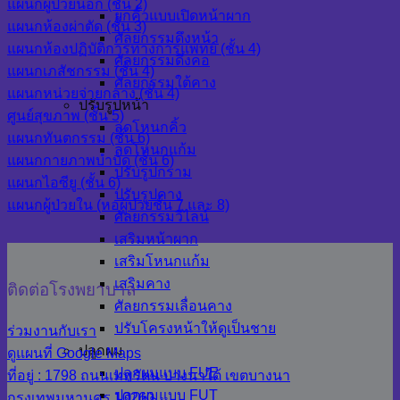
แผนกผู้ป่วยนอก (ชั้น 2)
ยกคิ้วแบบเปิดหน้าผาก
แผนกห้องผ่าตัด (ชั้น 3)
ศัลยกรรมดึงหน้า
แผนกห้องปฏิบัติการทางการแพทย์ (ชั้น 4)
ศัลยกรรมดึงคอ
แผนกเภสัชกรรม (ชั้น 4)
ศัลยกรรมใต้คาง
แผนกหน่วยจ่ายกลาง (ชั้น 4)
ปรับรูปหน้า
ศูนย์สุขภาพ (ชั้น 5)
ลดโหนกคิ้ว
แผนกทันตกรรม (ชั้น 6)
ลดโหนกแก้ม
แผนกกายภาพบำบัด (ชั้น 6)
ปรับรูปกราม
แผนกไอซียู (ชั้น 6)
ปรับรูปคาง
แผนกผู้ป่วยใน (หอผู้ป่วยชั้น 7 และ 8)
ศัลยกรรมวีไลน์
เสริมหน้าผาก
เสริมโหนกแก้ม
เสริมคาง
ติดต่อโรงพยาบาล
ศัลยกรรมเลื่อนคาง
ปรับโครงหน้าให้ดูเป็นชาย
ร่วมงานกับเรา
ปลูกผม
ดูแผนที่ Google Maps
ปลูกผมแบบ FUE
ที่อยู่ : 1798 ถนนเทพรัตน บางนาใต้ เขตบางนา
ปลูกผมแบบ FUT
กรุงเทพมหานคร 10260