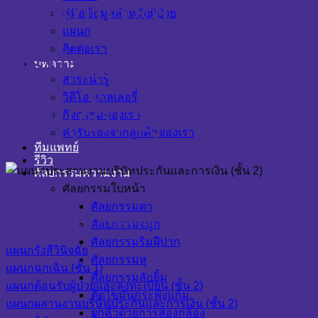
แผนกประสานงาน
คู่มือข้อมูลสำหรับผู้ป่วย
แผนก
ติดต่อเรา
บริษัทประกันและการ
บทความ
สาระน่ารู้
วิดีโอ แกลเลอรี่
เงิน (ชั้น 2)
กิจกรรมของเรา
คำรับรองจากลูกค้าของเรา
ทีมแพทย์
รีวิว
ศัลยกรรมความงาม
ศัลยกรรมใบหน้า
ศัลยกรรมตา
บริการทางการแพทย์ในแต่ละชั้นมีดังนี้
ศัลยกรรมจมูก
ศัลยกรรมริมฝีปาก
แผนกรังสีวินิจฉัย
ศัลยกรรมหู
แผนกฉุกเฉิน (ชั้น 1)
ศัลยกรรมลักยิ้ม
แผนกต้อนรับผู้ป่วยและลงทะเบียน (ชั้น 2)
ตัดไขมันกระพุ้งแก้ม
แผนกผสานงานบริษัทประกันและการเงิน (ชั้น 2)
ยกคิ้วด้วยการส่องกล้อง