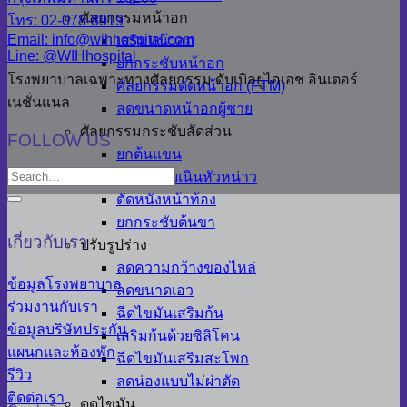
ศัลยกรรมหน้าอก
โทร: 02-078-8919
Email: info@wihhospital.com
เสริมหน้าอก
Line: @WIHhospital
ยกกระชับหน้าอก
โรงพยาบาลเฉพาะทางศัลยกรรม ดับเบิลยูไอเอช อินเตอร์
ศัลยกรรมตัดหน้าอก (FTM)
เนชั่นแนล
ลดขนาดหน้าอกผู้ชาย
ศัลยกรรมกระชับสัดส่วน
FOLLOW US
ยกต้นแขน
ยกกระชับเนินหัวหน่าว
ตัดหนังหน้าท้อง
ยกกระชับต้นขา
เกี่ยวกับเรา
ปรับรูปร่าง
ลดความกว้างของไหล่
ข้อมูลโรงพยาบาล
ลดขนาดเอว
ร่วมงานกับเรา
ฉีดไขมันเสริมก้น
ข้อมูลบริษัทประกัน
เสริมก้นด้วยซิลิโคน
แผนกและห้องพัก
ฉีดไขมันเสริมสะโพก
รีวิว
ลดน่องแบบไม่ผ่าตัด
ติดต่อเรา
ดูดไขมัน