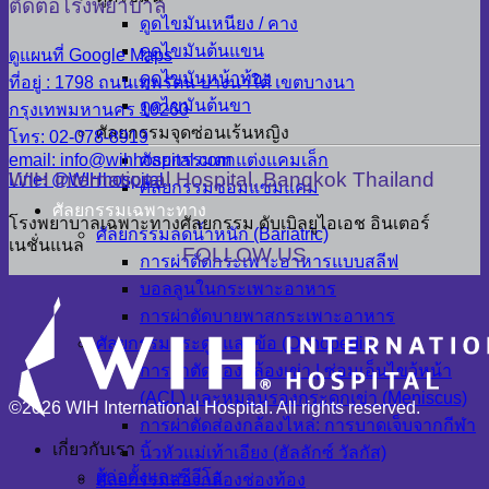
ติดต่อโรงพยาบาล
ดูดไขมันเหนียง / คาง
ดูดไขมันต้นแขน
ดูแผนที่ Google Maps
ดูดไขมันหน้าท้อง
ที่อยู่ : 1798 ถนนเทพรัตน บางนาใต้ เขตบางนา
ดูดไขมันต้นขา
กรุงเทพมหานคร 10260
ศัลยกรรมจุดซ่อนเร้นหญิง
โทร: 02-078-8919
ศัลยกรรมตกแต่งแคมเล็ก
email: info@wihhospital.com
WIH International Hospital, Bangkok Thailand
Line: @WIHhospital
ศัลยกรรมซ่อมแซมแคม
ศัลยกรรมเฉพาะทาง
โรงพยาบาลเฉพาะทางศัลยกรรม ดับเบิลยูไอเอช อินเตอร์
ศัลยกรรมลดน้ำหนัก (Bariatric)
เนชั่นแนล
FOLLOW US
การผ่าตัดกระเพาะอาหารแบบสลีฟ
บอลลูนในกระเพาะอาหาร
การผ่าตัดบายพาสกระเพาะอาหาร
ศัลยกรรมกระดูกและข้อ (Orthopedic)
การผ่าตัดส่องกล้องเข่า | ซ่อมเอ็นไขว้หน้า
(ACL) และหมอนรองกระดูกเข่า (Meniscus)
©2026 WIH International Hospital. All rights reserved.
การผ่าตัดส่องกล้องไหล่: การบาดเจ็บจากกีฬา
เกี่ยวกับเรา
นิ้วหัวแม่เท้าเอียง (ฮัลลักซ์ วัลกัส)
ผู้ก่อตั้งและซีอีโอ
ศัลยกรรมส่องกล้องช่องท้อง