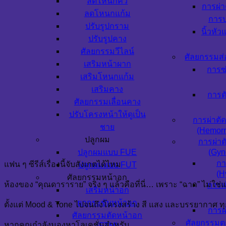
ลดโหนกคิ้ว
การผ่า
ลดโหนกแก้ม
การบ
ปรับรูปกราม
นิ้วหัว
ปรับรูปคาง
ศัลยกรรมวีไลน์
ศัลยกรรมส่
เสริมหน้าผาก
การซ
เสริมโหนกแก้ม
เสริมคาง
การตั
ศัลยกรรมเลื่อนคาง
ปรับโครงหน้าให้ดูเป็น
การผ่าตั
ชาย
(Hemorr
ปลูกผม
การผ่าต
ปลูกผมแบบ FUE
(Gyn
กา
แฟน ๆ ซีรีส์เรื่องนี้จับสังเกตได้ไหม
ปลูกผมแบบ FUT
(H
ศัลยกรรมหน้าอก
ห้องของ “คุณดาราราย” จริง ๆ แล้วคือที่นี่… เพราะ “ฉาก” ไม่ใช่
การผ่
เสริมหน้าอก
ยกกระชับหน้าอก
ตั้งแต่ Mood & Tone ไปจนถึงโครงสร้าง สี แสง และบรรยากาศ ทุก
การผ่
ศัลยกรรมตัดหน้าอก
ศัลยกรรมตก
หากคุณกำลังมองหาโลเคชั่นสำหรับ
(FTM)