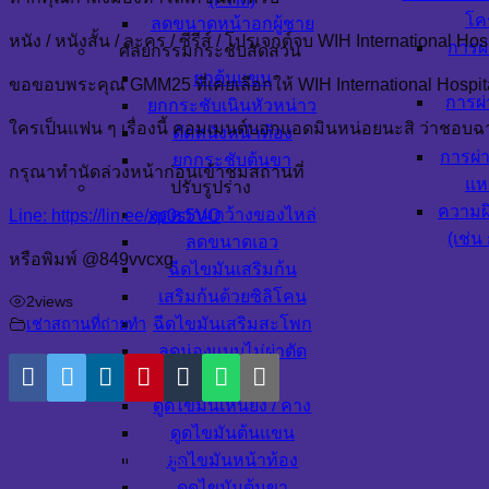
โค
ลดขนาดหน้าอกผู้ชาย
หนัง / หนังสั้น / ละคร / ซีรีส์ / โปรเจกต์จบ WIH International H
การผ
ศัลยกรรมกระชับสัดส่วน
ยกต้นแขน
ขอขอบพระคุณ GMM25 ที่เคยเลือกให้ WIH International Hospital
การผ่
ยกกระชับเนินหัวหน่าว
ใครเป็นแฟน ๆ เรื่องนี้ คอมเมนต์บอกแอดมินหน่อยนะสิ ว่าชอบฉ
ตัดหนังหน้าท้อง
การผ่
ยกกระชับต้นขา
กรุณาทำนัดล่วงหน้าก่อนเข้าชมสถานที่
แห
ปรับรูปร่าง
ความผ
ลดความกว้างของไหล่
Line: https://lin.ee/xp0s5VO
(เช่
ลดขนาดเอว
หรือพิมพ์ @849vvcxg
ฉีดไขมันเสริมก้น
เสริมก้นด้วยซิลิโคน
2
views
ฉีดไขมันเสริมสะโพก
เช่าสถานที่ถ่ายทำ
ลดน่องแบบไม่ผ่าตัด
ดูดไขมัน
ดูดไขมันเหนียง / คาง
ดูดไขมันต้นแขน
Related Videos
ดูดไขมันหน้าท้อง
ดูดไขมันต้นขา