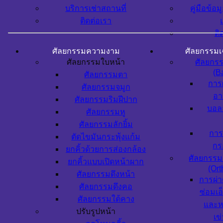
บริการเช่าสถานที่
คู่มือข้อม
ติดต่อเรา
ติ
ศัลยกรรมความงาม
ศัลยกรรม
ศัลยกรรมใบหน้า
ศัลยกร
(Ba
ศัลยกรรมตา
การ
ศัลยกรรมจมูก
อา
ศัลยกรรมริมฝีปาก
บอล
ศัลยกรรมหู
ศัลยกรรมลักยิ้ม
การ
ตัดไขมันกระพุ้งแก้ม
กร
ยกคิ้วด้วยการส่องกล้อง
ศัลยกรรม
ยกคิ้วแบบเปิดหน้าผาก
(Ort
ศัลยกรรมดึงหน้า
การผ่า
ศัลยกรรมดึงคอ
ซ่อมเอ
ศัลยกรรมใต้คาง
และห
ปรับรูปหน้า
เข