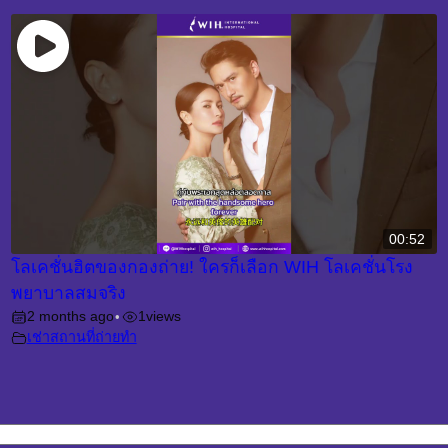
00:52
โลเคชั่นฮิตของกองถ่าย! ใครก็เลือก WIH โลเคชั่นโรง
พยาบาลสมจริง
2 months ago
1
views
•
เช่าสถานที่ถ่ายทำ