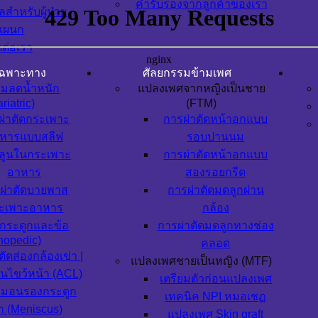
คำรับรองจากลูกค้าของเรา
ูลสำหรับผู้ป่วย
แผนก
ดต่อเรา
เฉพาะทาง
ศัลยกรรมข้ามเพศ
รมลดน้ำหนัก
แปลงเพศจากหญิงเป็นชาย
riatric)
(FTM)
ผ่าตัดกระเพาะ
การผ่าตัดหน้าอกแบบ
หารแบบสลีฟ
รอบปานนม
ลูนในกระเพาะ
การผ่าตัดหน้าอกแบบ
อาหาร
สองรอยกรีด
ผ่าตัดบายพาส
การผ่าตัดมดลูกผ่าน
ะเพาะอาหาร
กล้อง
กระดูกและข้อ
การผ่าตัดมดลูกทางช่อง
hopedic)
คลอด
ตัดส่องกล้องเข่า |
แปลงเพศชายเป็นหญิง (MTF)
็นไขว้หน้า (ACL)
เตรียมตัวก่อนแปลงเพศ
มอนรองกระดูก
เทคนิค NPI หมอเชฏ
่า (Meniscus)
แปลงเพศ Skin graft