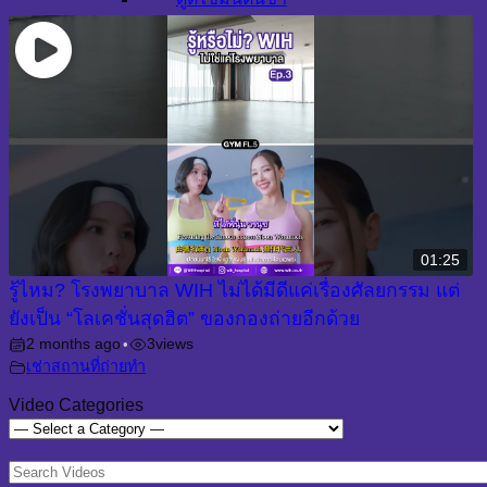
ศัลยกรรมจุดซ่อนเร้นหญิง
ศัลยกรรมตกแต่งแคม
เล็ก
ศัลยกรรมซ่อมแซมแคม
01:25
รู้ไหม? โรงพยาบาล WIH ไม่ได้มีดีแค่เรื่องศัลยกรรม แต่
ยังเป็น “โลเคชั่นสุดฮิต” ของกองถ่ายอีกด้วย
2 months ago
3
views
•
เช่าสถานที่ถ่ายทำ
Video Categories