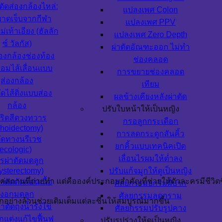
ตัดส่องกล้องไหล่:
แปลงเพศ Colon
าดเจ็บจากกีฬา
แปลงเพศ PPV
แม่เท้าเอียง (ฮัลลัก
แปลงเพศ Zero Depth
ซ์ วัลกัส)
ผ่าตัดอัณฑะออก ไม่ทำ
องกล้องช่องท้อง
ช่องคลอด
่อมไส้เลื่อนแบบ
การขยายช่องคลอด
ส่องกล้อง
เทียม
ดไส้ติ่งแบบส่อง
ผลข้างเคียงหลังผ่าตัด
กล้อง
ปรับใบหน้าให้เป็นหญิง
ดริดสีดวงทวาร
กรอลูกกระเดือก
hoidectomy)
การลดกระดูกสันคิ้ว
ัดทางนรีเวช
ยกคิ้วแบบเทคนิคเปิด
ecologic)
เลื่อนไรผมให้ต่ำลง
รผ่าตัดมดลูก
ysterectomy)
ปรับแก้จมูกให้ดูเป็นหญิง
แค่สถานที่ถ่ายทำ แต่คือองค์ประกอบสำคัญที่ช่วยให้ตัวละครมีชีวิตข
าตัดตัดก้อนเนื้อ
ศัลยกรรมยกริมฝีปาก
งอกมดลูก
ศัลยกรรมลดกราม
อย่างล้วนช่วยเติมเต็มแต่ละซีนให้สมบูรณ์มากขึ้น
าตัดถุงน้ำรังไข่
ศัลยกรรมปรับรูปคาง
แต่งแก้ไขฟื้นฟู
ปรับรูปร่างให้ดูเป็นหญิง