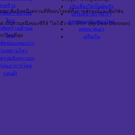
รงสร้าง
ปรับเสียงให้เป็นผู้หญิง
ospital คืออีกหนึ่งสถานที่ที่ตอบโจทย์ทั้งภาพลักษณ์และฟังก์ชัน
่าตัดสร้างหัวนม
เสริมหน้าอก (MTF)
ใหม่
ลดความกว้างของไหล่
 เป็นส่วนหนึ่งของซีรีส์ “โดโนวาน…ที่รัก” (My Dear Donovan)
าตัดสร้างเต้านม
ลดขนาดเอว
ากไหนที่สุด
ใหม่
เสริมก้น
าตัดซ่อมแซมปาก
ว่งเพดานโหว่
ิดรูปผนังทรวงอก
น กลุ่มอาการโพล
แลนด์)